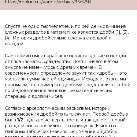
https://moluch.ru/young/archive/96/5258.
Спустя не одно тысячелетие, и по сей день одними из
сложных разделов в математике являются дроби [1], [3],
[4]. История дробей сильно связана с пользой и
выгодой.
Сам термин имеет арабское происхождение и исходит
от слов «ломать», «разделять». Почти ничего в этом
смысле не изменилось с древних времен. В
современности определение звучит так: «дробь — это
часть или сумма частей единицы». Исходя из этого, мы
понимаем, что примеры с дробями представляют собой
последовательное выполнение математических
операций с долями чисел.
Согласно археологическим раскопкам, истории
возникновения дробей пять тысяч лет. Первой дробью
была
1/2
, дальше четверть, треть, и так далее. Первый
раз доли числа появились на папирусах (Египет) и
глиняных табличках (Вавилония). Учение о дробях