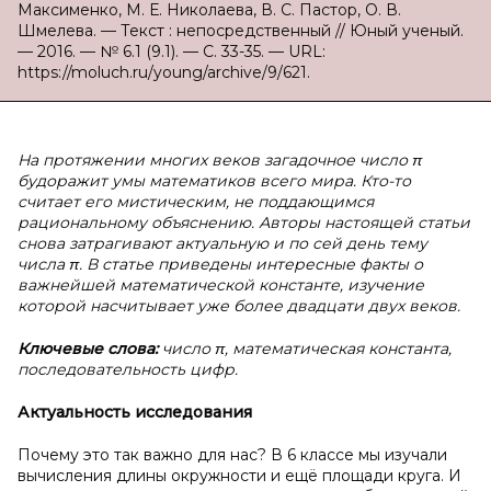
Максименко, М. Е. Николаева, В. С. Пастор, О. В.
Шмелева. — Текст : непосредственный // Юный ученый.
— 2016. — № 6.1 (9.1). — С. 33-35. — URL:
https://moluch.ru/young/archive/9/621.
На протяжении многих веков загадочное число π
будоражит умы математиков всего мира. Кто-то
считает его мистическим, не поддающимся
рациональному объяснению. Авторы настоящей статьи
снова затрагивают актуальную и по сей день тему
числа π. В статье приведены интересные факты о
важнейшей математической константе, изучение
которой насчитывает уже более двадцати двух веков.
Ключевые слова:
число π, математическая константа,
последовательность цифр.
Актуальность исследования
Почему это так важно для нас? В 6 классе мы изучали
вычисления длины окружности и ещё площади круга. И