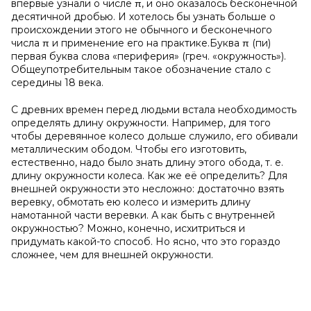
впервые узнали о числе π, и оно оказалось бесконечной
десятичной дробью. И хотелось бы узнать больше о
происхождении этого не обычного и бесконечного
числа π и применение его на практике.Буква π (пи)
первая буква слова «периферия» (греч. «окружность»).
Общеупотребительным такое обозначение стало с
середины 18 века.
С древних времен перед людьми встала необходимость
определять длину окружности. Например, для того
чтобы деревянное колесо дольше служило, его обивали
металлическим ободом. Чтобы его изготовить,
естественно, надо было знать длину этого обода, т. е.
длину окружности колеса. Как же её определить? Для
внешней окружности это несложно: достаточно взять
веревку, обмотать ею колесо и измерить длину
намотанной части веревки. А как быть с внутренней
окружностью? Можно, конечно, исхитриться и
придумать какой-то способ. Но ясно, что это гораздо
сложнее, чем для внешней окружности.