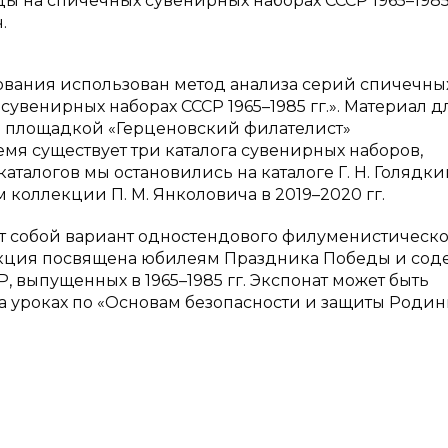
 на спичечных сувенирных наборах СССР 1965–1985 г
.
ования использован метод анализа серий спичечны
сувенирных наборах СССР 1965–1985 гг.». Материал д
й площадкой «Герценовский филателист»
мя существует три каталога сувенирных наборов,
талогов мы остановились на каталоге Г. Н. Голядкина
 коллекции П. М. Янколовича в 2019–2020 гг.
т собой вариант одностендового филуменистическо
ллекция посвящена юбилеям Праздника Победы и сод
 выпущенных в 1965–1985 гг. Экспонат может быть
а уроках по «Основам безопасности и защиты Родин