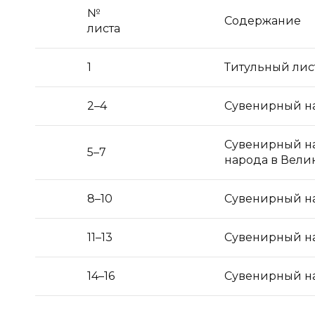
№
Содержание
листа
1
Титульный лист
2–4
Сувенирный на
Сувенирный на
5–7
народа в Вели
8–10
Сувенирный наб
11–13
Сувенирный на
14–16
Сувенирный на