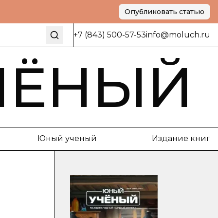
Опубликовать статью
+7 (843) 500-57-53
info@moluch.ru
ЧЁНЫЙ
Юный ученый
Издание книг