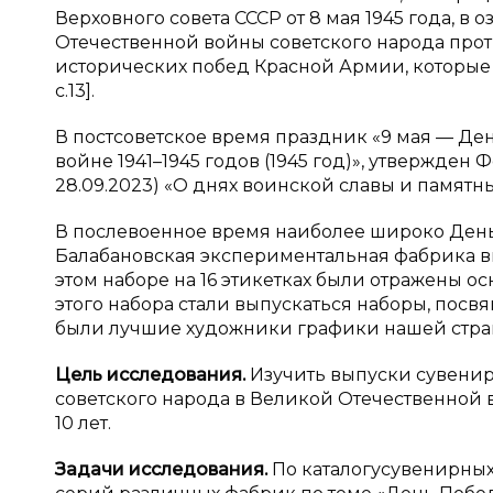
Верховного совета СССР от 8 мая 1945 года, 
Отечественной войны советского народа про
исторических побед Красной Армии, которые
с.13].
В постсоветское время праздник «9 мая — Де
войне 1941–1945 годов (1945 год)», утвержден 
28.09.2023) «О днях воинской славы и памятных
В послевоенное время наиболее широко День П
Балабановская экспериментальная фабрика вы
этом наборе на 16 этикетках были отражены 
этого набора стали выпускаться наборы, пос
были лучшие художники графики нашей стра
Цель исследования.
Изучить выпуски сувени
советского народа в Великой Отечественной вой
10 лет.
Задачи исследования.
По каталогусувенирных 