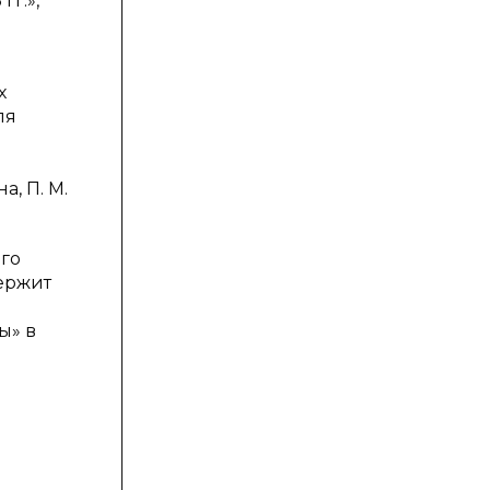
г.»,
х
ля
, П. М.
го
ержит
ы» в