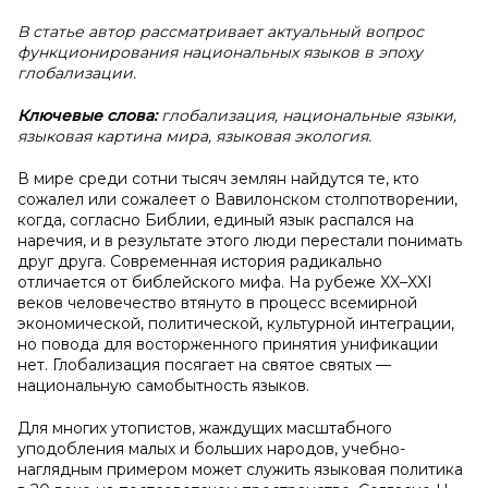
В статье автор рассматривает актуальный вопрос
функционирования национальных языков в эпоху
глобализации.
Ключевые слова:
глобализация, национальные языки,
языковая картина мира, языковая экология.
В мире среди сотни тысяч землян найдутся те, кто
сожалел или сожалеет о Вавилонском столпотворении,
когда, согласно Библии, единый язык распался на
наречия, и в результате этого люди перестали понимать
друг друга. Современная история радикально
отличается от библейского мифа. На рубеже XX–XXI
веков человечество втянуто в процесс всемирной
экономической, политической, культурной интеграции,
но повода для восторженного принятия унификации
нет. Глобализация посягает на святое святых —
национальную самобытность языков.
Для многих утопистов, жаждущих масштабного
уподобления малых и больших народов, учебно-
наглядным примером может служить языковая политика