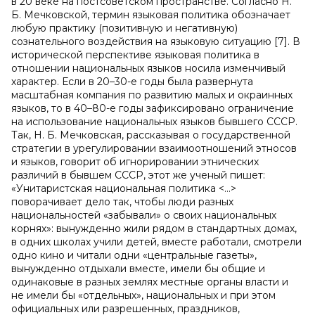
в 20 веке на постсоветском пространстве. Согласно Н.
Б. Мечковской, термин языковая политика
обозначает
любую практику (позитивную и негативную)
сознательного воздействия на языковую ситуацию [7]. В
исторической перспективе языковая политика в
отношении национальных языков носила изменчивый
характер. Если в 20–30-е годы была развернута
масштабная компания по развитию малых и окраинных
языков, то в 40–80-е годы зафиксировано ограничение
на использование национальных языков бывшего СССР.
Так, Н. Б. Мечковская, рассказывая о государственной
стратегии в урегулировании взаимоотношений этносов
и языков, говорит об игнорировании этнических
различий в бывшем СССР, этот же ученый пишет:
«Унитаристская национальная политика <…>
поворачивает дело так, чтобы люди разных
национальностей «забывали» о своих национальных
корнях»: вынужденно жили рядом в стандартных домах,
в одних школах учили детей, вместе работали, смотрели
одно кино и читали одни «центральные газеты»,
вынужденно отдыхали вместе, имели бы общие и
одинаковые в разных землях местные органы власти и
не имели бы «отдельных», национальных и при этом
официальных или разрешенных, праздников,