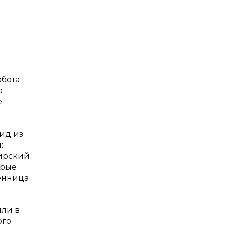
а
абота
о
е
ид из
:
бирский
орые
сенница
ыли в
ого