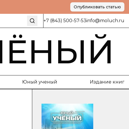
Опубликовать статью
+7 (843) 500-57-53
info@moluch.ru
ЧЁНЫЙ
Юный ученый
Издание книг