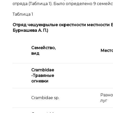
отряда (Таблица 1). Было определено 9 семей
Таблица 1
Отряд чешуекрылые окрестности местности 
Бурнашева
А.
П.)
Семейство,
Место
вид
Crambidae
-Травяные
огневки
Разн
Crambidae sp.
луг