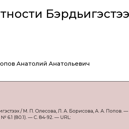
ности Бэрдьигэстээ
опов Анатолий Анатольевич
тээх / М. П. Олесова, Л. А. Борисова, А. А. Попов. — 
.1 (80.1). — С. 84-92. — URL: