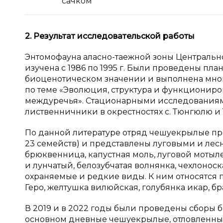
сачком
2. Результат исследовательской работы
Энтомофауна аласно-таежной зоны Центральной
изучена с 1986 по 1995 г. Были проведены пл
биоценотическом значении и выполнена мног
по теме «Эволюция, структура и функционир
междуречья». Стационарными исследованиями
лиственничники в окрестностях с. Тюнгюлю и 
По данной литературе отряд чешуекрылые пре
23 семейств) и представлены луговыми и ле
брюквенница, капустная моль, луговой мотыл
и лунчатый, белозубчатая волнянка, чехлонос
охраняемые и редкие виды. К ним относятся 
Геро, желтушка вилюйская, голубянка икар, 
В 2019 и в 2022 годы были проведены сборы б
основном дневные чешуекрылые, отловленны