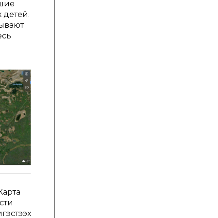
ьшие
 детей.
зывают
есь
 Карта
сти
гэстээх