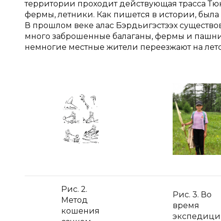
территории проходит действующая трасса Тю
фермы, летники. Как пишется в истории, была
В прошлом веке алас Бэрдьигэстээх существов
много заброшенные балаганы, фермы и пашни. 
немногие местные жители переезжают на лето
Рис. 2.
Рис. 3. Во
Метод
время
кошения
экспедиц