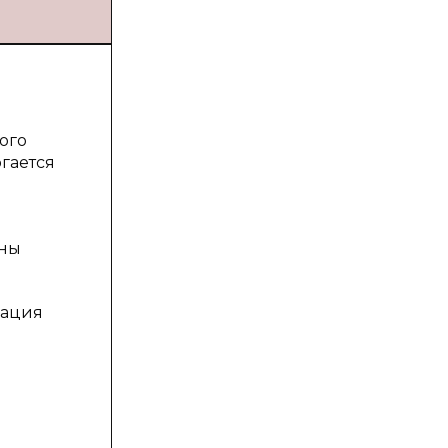
ого
гается
ены
кация