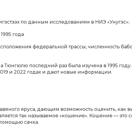
игэстээх по данным исследованиям в НИЭ «Унугэс»;
1995 года
асположения федеральной трассы, численность бабоч
 Тюнгюлю последний раз была изучена в 1995 году.
 2019 и 2022 годах и дают новые информации.
вяного яруса, дающим возможность оценить, как 
является так называемое «кошение». Кошение — это 
 помощью сачка.