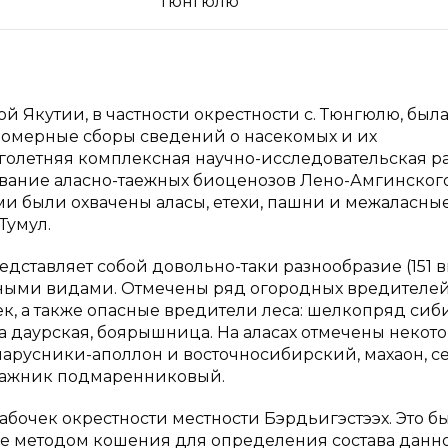
Тюнгюлю
 Якутии, в частности окрестности с. Тюнгюлю, был
аномерные сборы сведений о насекомых и их
олетняя комплексная научно-исследовательская р
ование аласно-таежных биоценозов Лено-Амгинског
 были охвачены аласы, етехи, пашни и межаласны
Тумул.
дставляет собой довольно-таки разнообразие (151 в
сными видами. Отмечены ряд огородных вредителей
ек, а также опасные вредители леса: шелкопряд си
ка даурская, боярышница. На аласах отмечены некот
парусники-аполлон и восточносибирский, махаон, 
бражник подмаренниковый.
абочек окрестности местности Бэрдьигэстээх. Это б
е методом кошения для определения состава данн