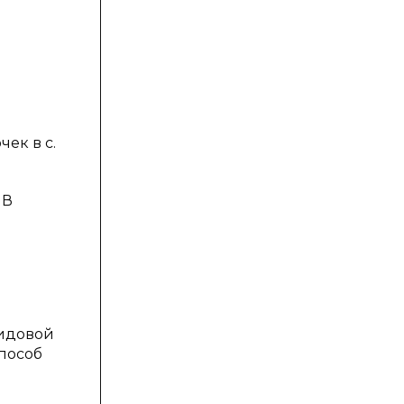
ек в с.
 В
видовой
способ