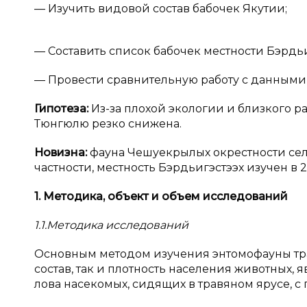
— Изучить видовой состав бабочек Якутии;
— Составить список бабочек местности Бэрдь
— Провести сравнительную работу с данными 
Гипотеза:
Из-за плохой экологии и близкого р
Тюнгюлю резко снижена.
Новизна:
фауна Чешуекрылых окрестности села
частности, местность Бэрдьигэстээх изучен в
1. Методика, объект и
объем исследований
1.1.Методика исследований
Основным методом изучения энтомофауны тра
состав, так и плотность населения животных, 
лова насекомых, сидящих в травяном ярусе, с