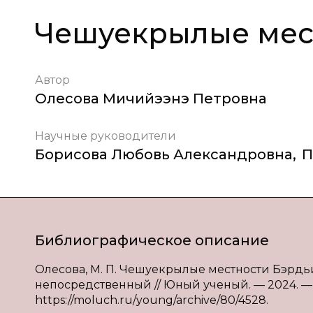
Чешуекрылые мест
Автор
Олесова Мичийээнэ Петровна
Научные руководители
Борисова Любовь Александровна
,
П
Библиографическое описание
Олесова, М. П. Чешуекрылые местности Бэрдьигэс
непосредственный // Юный ученый. — 2024. — № 6
https://moluch.ru/young/archive/80/4528.