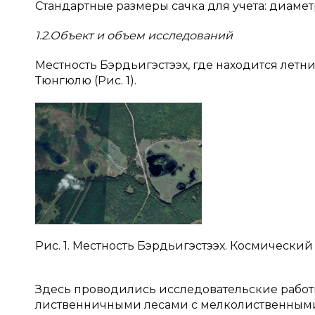
Стандартные размеры сачка для учета: диаметр
1.2.Объект и объем исследований
Местность Бэрдьигэстээх, где находится летний
Тюнгюлю (Рис. 1).
Рис. 1. Местность Бэрдьигэстээх. Космически
Здесь проводились исследовательские работы
лиственничными лесами с мелколиственными 