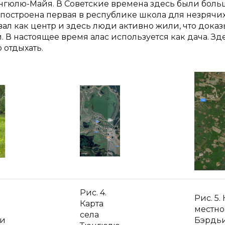
нгюлю-Майя. В Советские времена здесь были бол
 построена первая в республике школа для незрячих
ал как центр и здесь люди активно жили, что дока
В настоящее время алас используется как дача. Зд
 отдыхать.
Рис. 4.
Рис. 5.
Карта
местно
села
ии
Бэрдьи