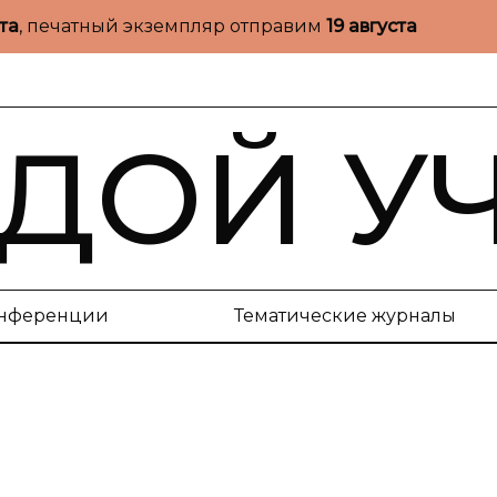
ста
, печатный экземпляр отправим
19 августа
ДОЙ У
нференции
Тематические журналы