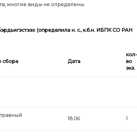
ств, многие виды не определены.
Бэрдьигэстээх (определила
н.
с., к.б.н. ИБПК СО РАН
кол-
 сбора
Дата
во
экз.
отравный
18.06
1