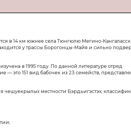
тся в 14 км южнее села Тюнгюлю Мегино-Кангаласск
находится у трассы Борогонцы-Майя и сильно подвер
зучена в 1995 году. По данной литературе отряд
 — это 151 вид бабочек из 23 семейств, представл
я чешуекрылых местности Бэрдьигэстэх; классифи
тии;