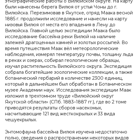
этнографические работы о Вилюйском округе. На карту
были нанесены берега Вилюя от устья Чоны до г.
Вилюйска. Перезимовав в Якутске, отряд Маака весной
1885 г. продолжили исследование и нанесли на карту
низовья Вилюя от места его впадения в Лену до
Вилюйска. Главной целью экспедиции Маака было
исследование бассейна реки Вилюй на наличие
залежей драгоценных камней и золотых россыпей. Во
время путешествия Маак вёл метеорологические
наблюдения, измерял температуру почвы, толщину льда
в реках и озерах, собирал геологические образцы,
изучал растительность Вилюйского округа. Экспедиция
собрала богатейшие зоологические коллекции, а также
ботанический гербарий в количестве 2300 единиц,
который в дальнейшем был обработан в Ботаническом
музее Академии наук. Исследования экспедиции Маак
изложил в трехтомном труде «Вилюйский округ
Якутской области» (СПб. 1883–1887 гг.), где во 2 томе
приводятся результаты сборов насекомых,
насчитывающие 121 вид жесткокрылых и 33 вида
чешуекрылых.
Энтомофауна бассейна Вилюя изучена недостаточно
полно, сведения о распространении некоторых видов