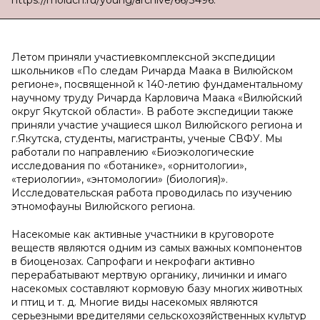
https://moluch.ru/young/archive/66/3496.
Летом приняли участиевкомплексной экспедиции
школьников «По следам Ричарда Маака в Вилюйском
регионе», посвященной к 140-летию фундаментальному
научному труду Ричарда Карловича Маака «Вилюйский
округ Якутской области». В работе экспедиции также
приняли участие учащиеся школ Вилюйского региона и
г.Якутска, студенты, магистранты, ученые СВФУ. Мы
работали по направлению «Биоэкологические
исследования по «ботанике», «орнитологии»,
«териологии», «энтомологии» (биология)».
Исследовательская работа проводилась по изучению
этномофауны Вилюйского региона.
Насекомые как активные участники в круговороте
веществ являются одним из самых важных компонентов
в биоценозах. Сапрофаги и некрофаги активно
перерабатывают мертвую органику, личинки и имаго
насекомых составляют кормовую базу многих животных
и птиц и т. д. Многие виды насекомых являются
серьезными вредителями сельскохозяйственных культур