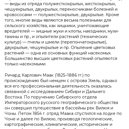
— виды из отряда полужесткокрылых, жесткокрылых,
чешуекрылых, двукрылых, переносчиками болезней и
кровососами — полужесткокрылые, двукрылые. Кроме
того, многие виды являются весьма полезными для
сельского хозяйства, как хищники, уничтожающие
вредителей — хищные жуки и клопы, наездники, мухи-
тахины и пр., и опылители растений (технических
культур) — пчелы и шмели (перепончатокрылые),
двукрылые, чешуекрылые и пр. Опыление цветковых
растений — одна из основных функций насекомых.
Большинство высших цветковых растений опыляются
только насекомыми.
Ричард Карлович Маак (1825–1886 гг.) по
происхождению был немцем с острова Эзель, однако
вся его профессиональная деятельность оказалась
связанной с исследованием Сибири и Дальнего
Востока. По поручению Сибирского отдела
Императорского русского географического общества
он совершил путешествие в бассейны рек Вилюя и
Чоны. Летом 1854 г. отряд Маака спустился на лодке по
Чоне и далее по Вилюю, производя геологические,
картографические, климатические, исторические и