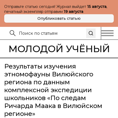
Отправьте статью сегодня! Журнал выйдет
15 августа
,
печатный экземпляр отправим
19 августа
Опубликовать статью
МОЛОДОЙ УЧЁНЫЙ
Результаты изучения
этномофауны Вилюйского
региона по данным
комплексной экспедиции
школьников «По следам
Ричарда Маака в Вилюйском
регионе»