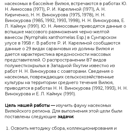
насекомых в бассейне Вилюя, встречаются в работах Ю.
Н. Аммосова (1971), Р. И. Карелиной (1971), А. Н.
Кириченко, Н. Н. Винокурова (1975, 1978), Н. Н.
Винокурова (1985, 1992, 1993, 1998), Н. Н. Винокурова, Е.
Л. Каймук (1991). Ю. Н. Аммосовым приводятся данные о
вспышке массового размножения черно-желтой
ванессы (Nymphalis xanthomelas Esp.) в Сунтарском
улусе в 1958 г. В работе Р. И. Карелиной сообщаются
данные о 29 видах саранчовых из долины Вилюя и
дается характеристика вредоносности массовых
представителей. О распространении 87 видов
полужесткокрылых в Западной Якутии известно из
работ Н. Н. Винокурова с соавторами. Сведения о
насекомых, повреждающих сельскохозяйственные
культуры на территории среднего течения Вилюя,
приводятся в работах Н. Н. Винокурова (1992, 1993), Н. Н.
Винокурова и Е. Л. Каймук (1991).
Цель нашей работы
—
изучить фауну насекомых
Вилюйского региона. Для выполнения этой цели были
поставлены следующие
задачи:
Освоить методику сбора, коллекционирования и