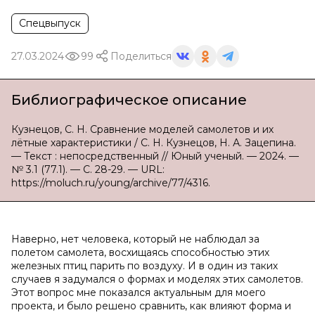
Спецвыпуск
27.03.2024
99
Поделиться
Библиографическое описание
Кузнецов, С. Н. Сравнение моделей самолетов и их
лётные характеристики / С. Н. Кузнецов, Н. А. Зацепина.
— Текст : непосредственный // Юный ученый. — 2024. —
№ 3.1 (77.1). — С. 28-29. — URL:
https://moluch.ru/young/archive/77/4316.
Наверно, нет человека, который не наблюдал за
полетом самолета, восхищаясь способностью этих
железных птиц парить по воздуху. И в один из таких
случаев я задумался о формах и моделях этих самолетов.
Этот вопрос мне показался актуальным для моего
проекта, и было решено сравнить, как влияют форма и