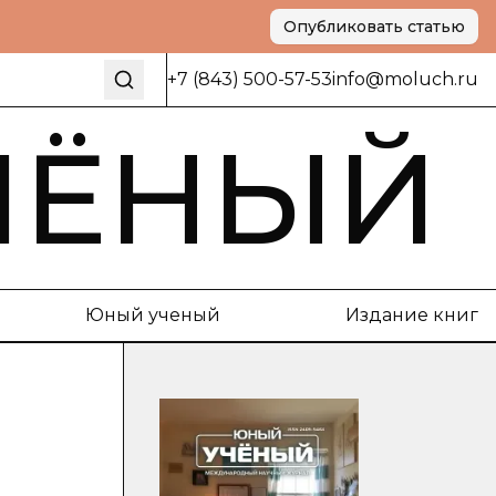
Опубликовать статью
+7 (843) 500-57-53
info@moluch.ru
ЧЁНЫЙ
Юный ученый
Издание книг