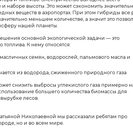
е и наборе высоты. Это может сэкономить значитель
дных веществ в аэропортах. При этом гибриды все 
значительно меньшем количестве, а значит это позво
осферу нашей планеты.
решения основной экологической задачи — это
топлива. К нему относятся:
, масличных семян, водорослей, пальмового масла и
учается из водорода, сжиженного природного газа
жет снизить выбросы углекислого газа примерно на
использование большего количества биомассы для
 вырубке лесов.
 Татьяной Николаевной мы рассказали ребятам про
роде, но и во всем мире.