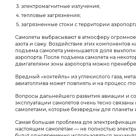
электромагнитные излучения;
тепловые загрязнения;
загрязненные стоки с территории аэропорта
Самолеты выбрасывают в атмосферу огромное 
азота и сажу. Воздействие этих компонентов 
подъема самолета уменьшается доля выхлопны
аэропорта. После подъема самолета на некот
двигателями зоны аэропорта можно пренебре
Вредный «коктейль» из углекислого газа, мет
авиатоплива может повлиять и на процесс гл
Вопросы дальнейшего развития авиации и со
эксплуатации самолётов очень тесно связаны
самолетами, которые безвредны для планеты и
Самая большая проблема для электрификации 
настоящим самолётам — не полностью электри
будут одновременно использоваться аккумуля