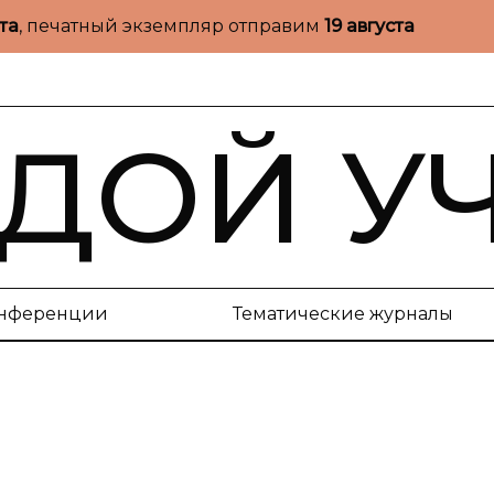
ста
, печатный экземпляр отправим
19 августа
ДОЙ У
нференции
Тематические журналы