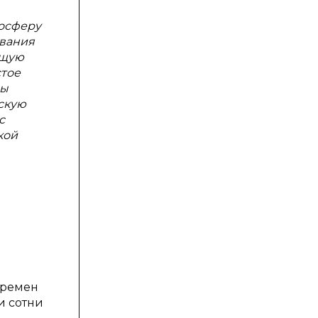
мосферу
ования
ющую
стое
пы
ескую
с
кой
времен
и сотни