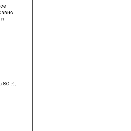
ное
равно
лит
 80 %,