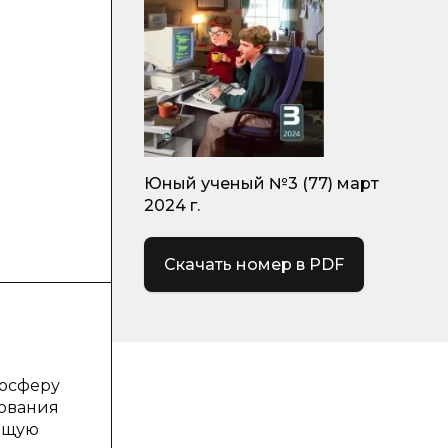
Юный ученый №3 (77) март
2024 г.
Скачать номер в PDF
мосферу
зования
ающую