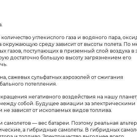
.
количество углекислого газа и водяного пара, окс
на окружающую среду зависит от высоты полета. По м
х газов, поступающих в приземный слой воздуха в 
орую достаточно большую высоту загрязнением его
чь.
ана, сажевых сульфатных аэрозолей от сжигания
обального потепления.
кращения негативного воздействия на нашу планет
 между собой. Будущее авиации за электрическими
 не зависят от ископаемых видов топлива.
самолетов — вес батареи. Поэтому реальная альте
ческие, а гибридные самолеты. В гибридных самол
тора и топливо. Электричество выгоднее всего