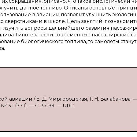
 их сокращения, описано, что такое биологически ч
 получить данное топливо. Описаны основные принц
спользование в авиации позволит улучшить экологи
о сверстниками в школе. Цель занятий: познакомить
, изучить вопросы дальнейшего развития пассажир
лива. Гипотеза: если современные пассажирские с
вание биологического топлива, то самолёты станут 
а.
й авиации / Е. Д. Миргородская, Т. Н. Балабанова. — 
.1 (77.1). — С. 37-39. — URL: