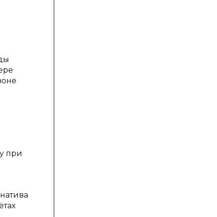
иды
ере
зоне
у при
рнатива
ётах