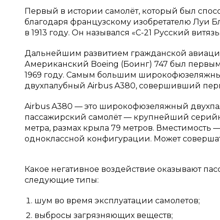
Первый в истории самолёт, который был спосо
благодаря французскому изобретателю Луи Б
в 1913 году. Он назывался «С-21 Русский витязь
Дальнейшим развитием гражданской авиации
Американский Boeing (Боинг) 747 был первы
1969 году. Самым большим широкофюзеляжны
двухпалубный Airbus A380, совершивший перв
Airbus A380 — это широкофюзеляжный двухп
пассажирский самолёт — крупнейший серийный
метра, размах крыла 79 метров. Вместимость —
одноклассной конфигурации. Может совершать
Какое негативное воздействие оказывают па
следующие типы:
шум во время эксплуатации самолетов;
выбросы загрязняющих веществ;