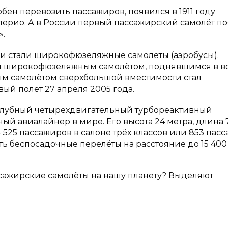
бен перевозить пассажиров, появился в 1911 году
лерио. А в России первый пассажирский самолёт п
».
 стали широкофюзеляжные самолёты (аэробусы).
м широкофюзеляжным самолётом, поднявшимся в во
м самолётом сверхбольшой вместимости стал
ый полёт 27 апреля 2005 года.
алубный четырёхдвигательный турбореактивный
 авиалайнер в мире. Его высота 24 метра, длина 
 525 пассажиров в салоне трёх классов или 853 пасс
 беспосадочные перелёты на расстояние до 15 400 
ссажирские самолёты на нашу планету? Выделяют