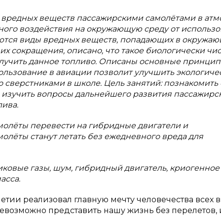
 вредных веществ пассажирскими самолётами в ат
ного воздействия на окружающую среду от использ
аются виды вредных веществ, попадающих в окружа
их сокращения, описано, что такое биологически чи
получить данное топливо. Описаны основные принци
пользование в авиации позволит улучшить экологич
 сверстниками в школе. Цель занятий: познакомить 
 изучить вопросы дальнейшего развития пассажирс
ива.
молёты перевести на гибридные двигатели и
молёты станут летать без ежедневного вреда для
иковые газы, шум, гибридный двигатель, криогенное
асса.
етии реализовал главную мечту человечества всех 
евозможно представить нашу жизнь без перелетов, 