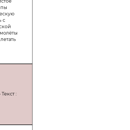
истое
ипы
ческую
 с
ской
амолёты
летать
Текст :