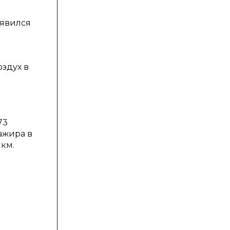
оявился
здух в
73
ажира в
км.