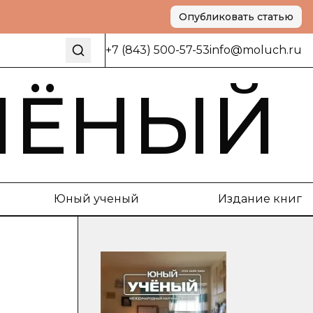
Опубликовать статью
+7 (843) 500-57-53
info@moluch.ru
ЧЁНЫЙ
Юный ученый
Издание книг