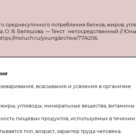
о среднесуточного потребления белков, жиров, угл
а, О. В. Беляшова. — Текст : непосредственный // Юн
https://moluch.ru/young/archive/77/4206.
ния
реваривания, всасывания и усвоения в организме
 жиры, углеводы, минеральные вещества, витамины 
ость пищевых продуктов, используемых в течении 
вается пол, возраст, характер труда человека.