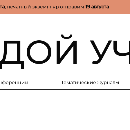
ста
, печатный экземпляр отправим
19 августа
ДОЙ У
нференции
Тематические журналы