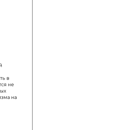
й
ть в
тся не
ных
изма на