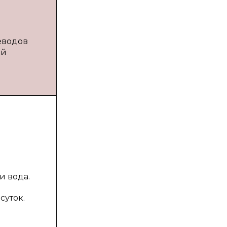
еводов
ый
и вода.
суток.