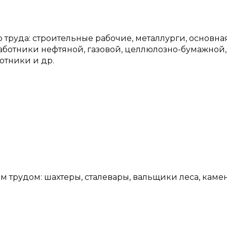
 труда: строительные рабочие, металлурги, основна
аботники нефтяной, газовой, целлюлозно-бумажной,
тники и др.
ым трудом: шахтеры, сталевары, вальщики леса, кам