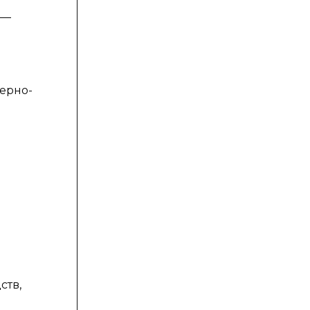
 —
ерно-
ств,