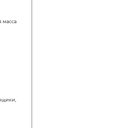
я масса
енщики,