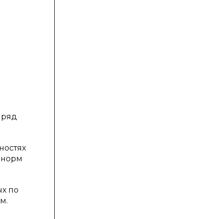
 ряд
ностях
 норм
ых по
м.