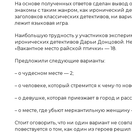
На основе полученных ответов сделан вывод о 
знакомы с таким жанром, как иронический де
заголовков классических детективов, ни вари
лежит языковая игра.
Наибольшую трудность у участников экспери
иронических детективов Дарьи Донцовой. Не 
«Вакантное место райской птички» — 18.
Предложили следующие варианты:
– о чудесном месте — 2;
– о человеке, который стремится к чему-то но
– о девушке, которая приезжает в город и расс
– о месте, где убьют меркантильную женщину —
Стоит оговорить, что ни один вариант не сов
повествуется о том, как один из героев решил 