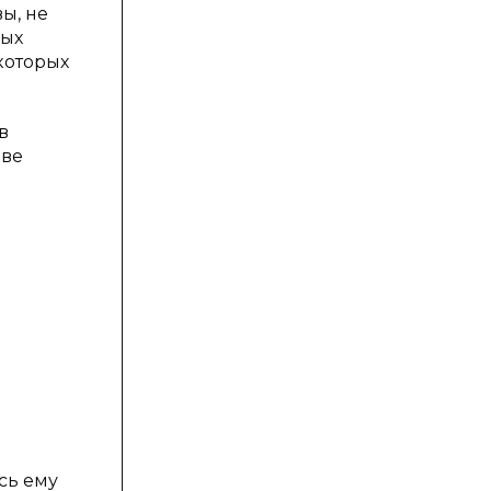
ы, не
ных
которых
в
иве
ась ему