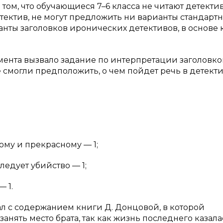
том, что обучающиеся 7–6 класса не читают детектив
тектив, не могут предложить ни варианты стандарт
анты заголовков иронических детективов, в основе 
мента вызвало задание по интерпретации заголовко
смогли предположить, о чем пойдет речь в детект
вому и прекрасному — 1;
ледует убийство — 1;
 1.
пал с содержанием книги Д. Донцовой, в которой
занять место брата, так как жизнь последнего казал