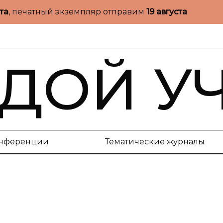
ста
, печатный экземпляр отправим
19 августа
ДОЙ У
нференции
Тематические журналы