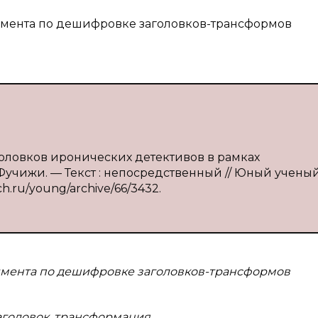
римента по дешифровке заголовков-трансформов
головков иронических детективов в рамках
. Фучижи. — Текст : непосредственный // Юный учены
ch.ru/young/archive/66/3432.
римента по дешифровке заголовков-трансформов
аголовок, трансформация.