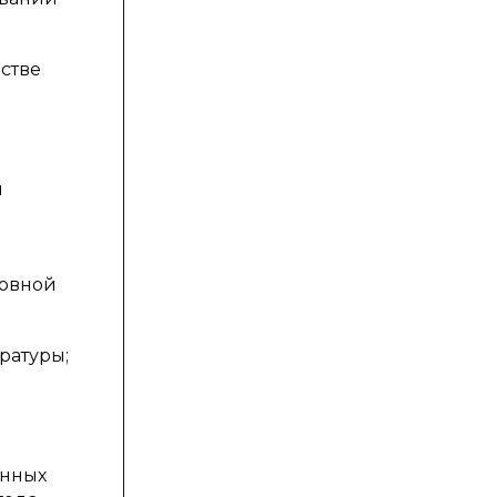
стве
й
новной
ратуры;
енных