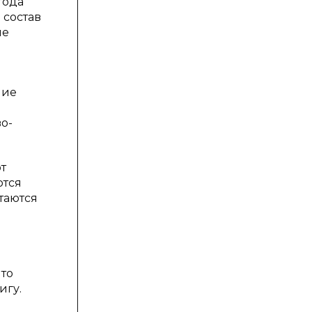
года
 состав
ые
ние
о-
т
ются
таются
что
игу.