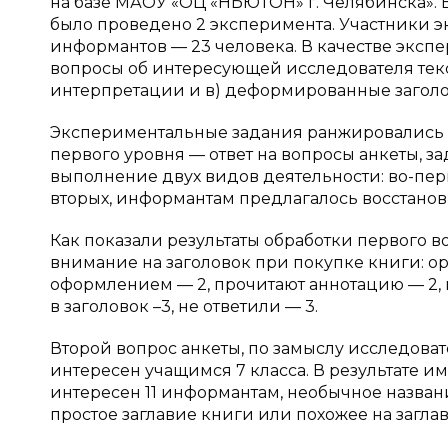
на базе МАОУ «ОЦ «НЬЮТОН» г. Челябинска». В
было проведено 2 эксперимента. Участники э
информантов — 23 человека. В качестве эксп
вопросы об интересующей исследователя текс
интерпретации и в) деформированные заголо
Экспериментальные задания ранжировались по
первого уровня — ответ на вопросы анкеты, з
выполнение двух видов деятельности: во-перв
вторых, информантам предлагалось восстанов
Как показали результаты обработки первого в
внимание на заголовок при покупке книги: ор
оформлением — 2, прочитают аннотацию — 2, 
в заголовок –3, не ответили — 3.
Второй вопрос анкеты, по замыслу исследоват
интересен учащимся 7 класса. В результате
интересен 11 информантам, необычное название 
простое заглавие книги или похожее на загла