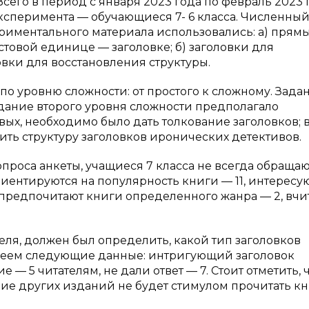
сего в период с января 2023 года по февраль 2023 
ксперимента — обучающиеся 7- 6 класса. Численный
ериментального материала использовались: а) прям
товой единице — заголовке; б) заголовки для
вки для восстановления структуры.
 уровню сложности: от простого к сложному. Зада
адание второго уровня сложности предполагало
ых, необходимо было дать толкование заголовков; в
ить структуру заголовков иронических детективов.
опроса анкеты, учащиеся 7 класса не всегда обращаю
иентируются на популярность книги — 11, интересу
предпочитают книги определенного жанра — 2, вчи
еля, должен был определить, какой тип заголовков
 имеем следующие данные: интригующий заголовок
— 5 читателям, не дали ответ — 7. Стоит отметить, 
вие других изданий не будет стимулом прочитать кн