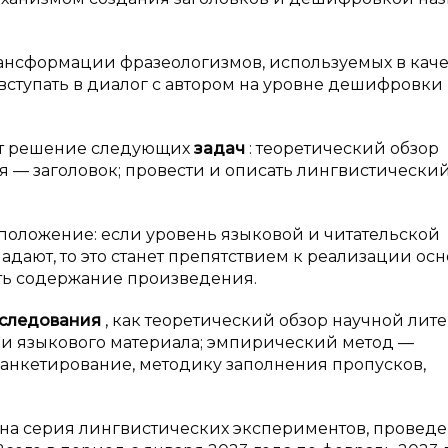
нсформации фразеологизмов, используемых в каче
 вступать в диалог с автором на уровне дешифровки
ет решение следующих
задач
: теоретический обзор
 — заголовок; провести и описать лингвистически
оложение: если уровень языковой и читательской
адают, то это станет препятствием к реализации ос
ть содержание произведения.
следования
, как теоретический обзор научной лите
и языкового материала; эмпирический метод —
нкетирование, методику заполнения пропусков,
ана серия лингвистических экспериментов, провед