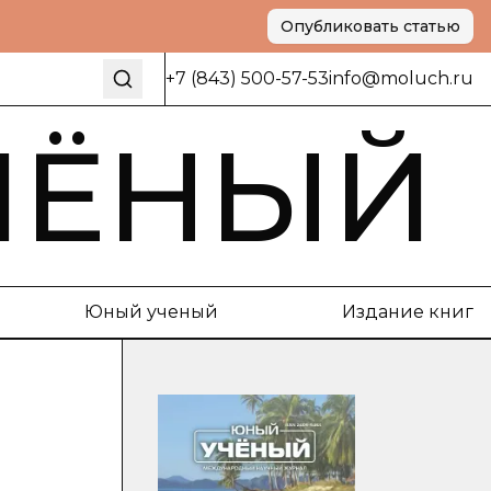
Опубликовать статью
+7 (843) 500-57-53
info@moluch.ru
ЧЁНЫЙ
Юный ученый
Издание книг