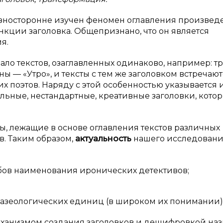
разносторонне изучен феномен оглавления произве
ункции заголовка. Общепризнано, что он является
я.
ло текстов, озаглавленных одинаково, например: т
ны — «Утро», и тексты с тем же заголовком встречают
их поэтов. Наряду с этой особенностью указывается 
льные, нестандартные, креативные заголовки, кото
ы, лежащие в основе оглавления текстов различных
в. Таким образом,
актуальность
нашего исследован
обов наименования иронических детективов;
азеологических единиц (в широком их понимании)
еханизмом создания заголовков и дешифровкой на