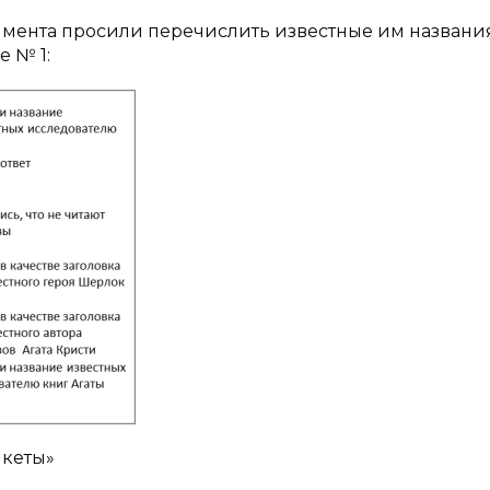
имента просили перечислить известные им названи
 № 1:
нкеты»