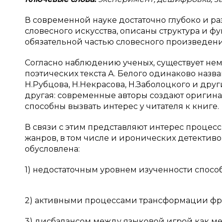
В современной науке достаточно глубоко и 
словесного искусства, описаны структура и ф
обязательной частью словесного произведени
Согласно наблюдению ученых, существует нема
поэтических текста А. Белого одинаково назва
Н.Рубцова, Н.Некрасова, Н.Заболоцкого и друг
другая: современные авторы создают оригина
способны вызвать интерес у читателя к книге.
В связи с этим представляют интерес процесс
жанров, в том числе и иронических детективо
обусловлена:
1) недостаточным уровнем изученности спос
2) активными процессами трансформации фр
3) дисбалансом между языковой игрой как м