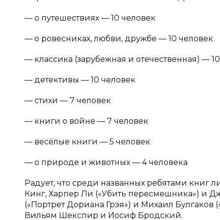
— о путешествиях — 10 человек
— о ровесниках, любви, дружбе — 10 человек
— классика (зарубежная и отечественная) — 1
— детективы — 10 человек
— стихи — 7 человек
— книги о войне — 7 человек
— весёлые книги — 5 человек
— о природе и животных — 4 человека
Радует, что среди названных ребятами книг 
Кинг, Харпер Ли («Убить пересмешника») и Дж
(«Портрет Дориана Грэя») и Михаил Булгаков (
Вильям Шекспир и Иосиф Бродский.