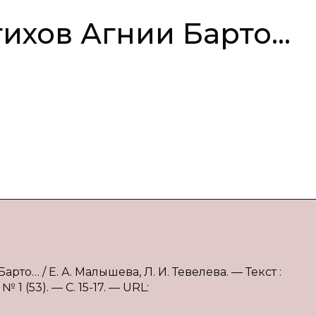
тихов Агнии Барто…
рто… / Е. А. Малышева, Л. И. Тевелева. — Текст :
 (53). — С. 15-17. — URL: