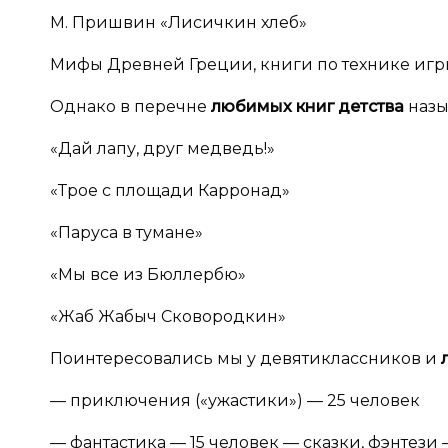
М. Пришвин «Лисичкин хлеб»
Мифы Древней Греции, книги по технике игр
Однако в перечне
любимых книг детства
наз
«Дай лапу, друг медведь!»
«Трое с площади Карронад»
«Паруса в тумане»
«Мы все из Бюллербю»
«Жаб Жабыч Сковородкин»
Поинтересовались мы у девятиклассников и
— приключения («ужастики») — 25 человек
— фантастика — 15 человек — сказки, фэнтези 