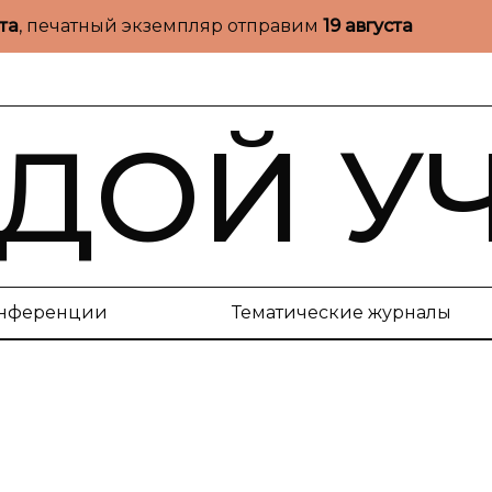
ста
, печатный экземпляр отправим
19 августа
ДОЙ У
нференции
Тематические журналы