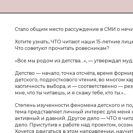
Стало общим место рассуждение в СМИ о неч
Хотите узнать, ЧТО читают наши 15-летние лиц
Что советуют прочитать ровесникам?
«Все мы родом из детства…», — утверждал муд
Детство — начало, точка отсчёта, время формир
детского, подросткового чтения, во многом ха
хаотичность выбора, и — соответственно — ре
мне, что ты читаешь, и я скажу тебе, кто ты.»...
Степень изученности феномена детского и по
тема представляет личный интерес для меня к
активный и давний. Другое дело — ЧТО я чита
дело. Приступив к работе над проектом, осозн
Хочется двигаться в этом направлении, научи