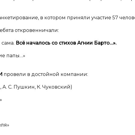
нкетирование, в котором приняли участие 57 челов
ребята откровенничали:
 сама.
Всё началось со стихов Агнии Барто…».
ние папы…»
ЛИ
провели в достойной компании:
, А. С. Пушкин, К. Чуковский)
»
еля»