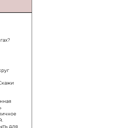
гах?
круг
«Скажи
енная
ь
 личное
й.
ыть для