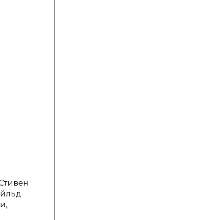
 Стивен
айльд
и,