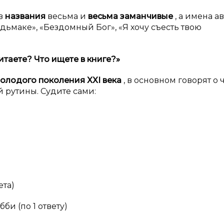
ов
названия
весьма и
весьма заманчивые
, а имена а
 ведьмаке», «Бездомный Бог», «Я хочу съесть твою
итаете? Что ищете в
книге?»
молодого поколения
XXI
века
, в основном говорят о
 рутины. Судите сами:
ета)
би (по 1 ответу)