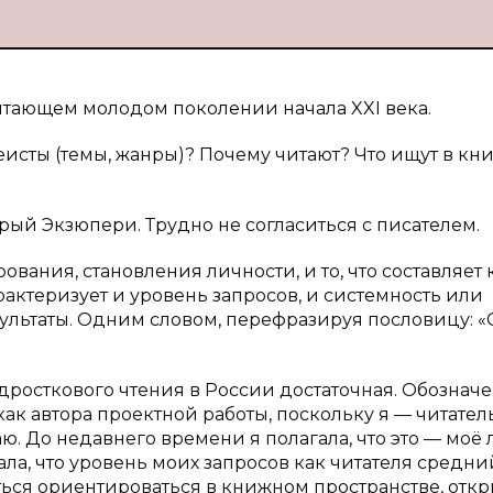
итающем молодом поколении начала XXI века.
еисты (темы, жанры)? Почему читают? Что ищут в кни
рый Экзюпери. Трудно не согласиться с писателем.
ования, становления личности, и то, что составляет 
рактеризует и уровень запросов, и системность или
зультаты. Одним словом, перефразируя пословицу: 
дросткового чтения в России достаточная. Обознач
ак автора проектной работы, поскольку я — читател
ю. До недавнего времени я полагала, что это — моё
ала, что уровень моих запросов как читателя средни
ться ориентироваться в книжном пространстве, откр