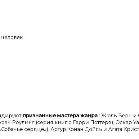
0 человек
лидируют
признанные мастера жанра
: Жюль Верн и
оан Роулинг (серия книг о Гарри Поттере), Оскар У
«Собачье сердце»), Артур Конан Дойль и Агата Крист