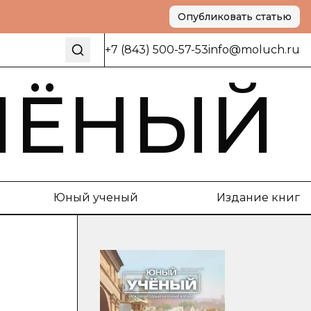
Опубликовать статью
+7 (843) 500-57-53
info@moluch.ru
ЧЁНЫЙ
Юный ученый
Издание книг