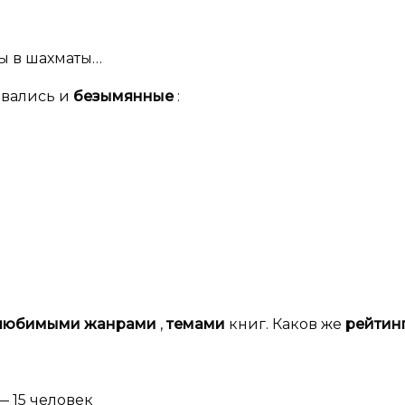
ы в шахматы…
ывались и
безымянные
:
любимыми жанрами
,
темами
книг. Каков же
рейтин
— 15 человек