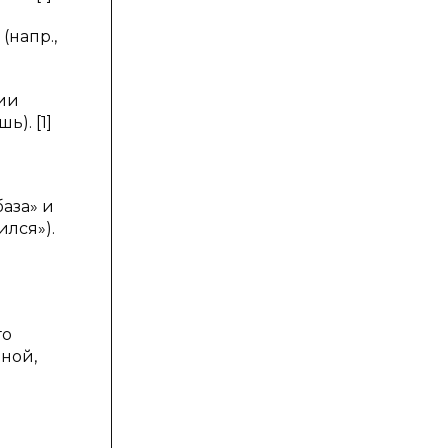
(напр.,
ии
ь). [1]
база» и
ился»).
го
ьной,
и