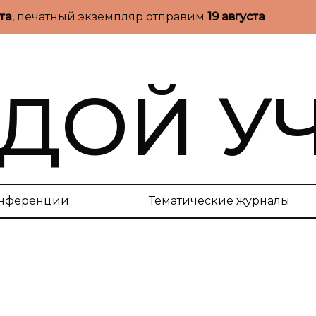
ста
, печатный экземпляр отправим
19 августа
ДОЙ У
нференции
Тематические журналы