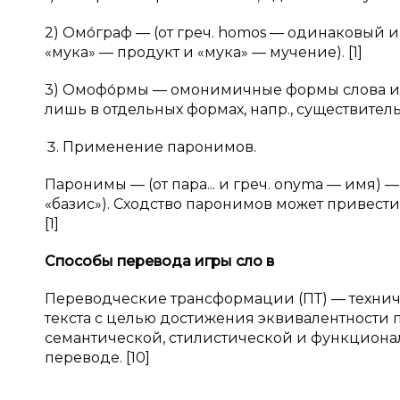
2) Омо́граф — (от греч. homos — одинаковый и
«мука» — продукт и «мука» — мучение). [1]
3) Омофо́рмы — омонимичные формы слова ил
лишь в отдельных формах, напр., существительно
Применение паронимов.
Паронимы — (от пара... и греч. onyma — имя) —
«базис»). Сходство паронимов может привести
[1]
Способы перевода игры сло
в
Переводческие трансформации (ПТ) — техни
текста с целью достижения эквивалентности п
семантической, стилистической и функцион
переводе. [10]