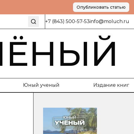
Опубликовать статью
+7 (843) 500-57-53
info@moluch.ru
ЧЁНЫЙ
Юный ученый
Издание книг