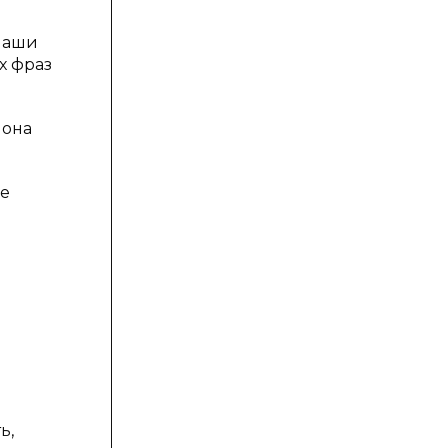
 наши
х фраз
 она
ие
ь,