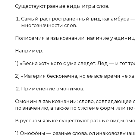
Существуют разные виды игры слов.
Самый распространенный вид каламбура — 
многозначности слов.
Полисемия в языкознании: наличие у единицы 
Например:
1) «Весна хоть кого с ума сведет. Лед — и тот тр
2) «Материя бесконечна, но ее все время не хва
Применение омонимов.
Омоним в языкознании: слово, совпадающее с
по значению, а также по системе форм или по сос
В русском языке существуют разные виды ом
1) Омофо́ны — разные слова, одинаковозвучащи