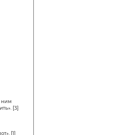
с ним
ть». [3]
». [1]