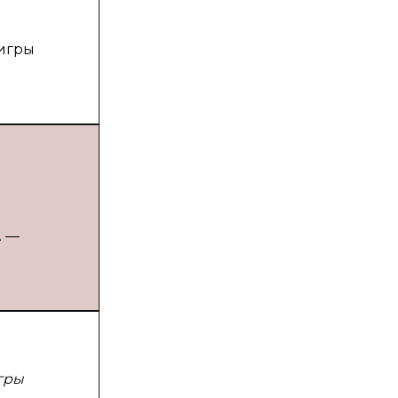
 игры
. —
гры