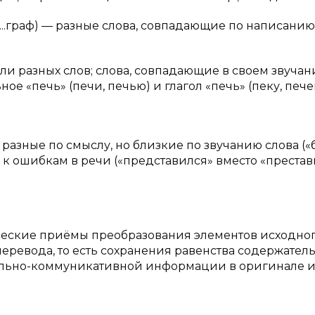
...граф) — разные слова, совпадающие по написанию 
и разных слов; слова, совпадающие в своем звучан
е «печь» (печи, печью) и глагол «печь» (пеку, печеш
 разные по смыслу, но близкие по звучанию слова («
 к ошибкам в речи («представился» вместо «престав
ческие приёмы преобразования элементов исходно
еревода, то есть сохранения равенства содержател
ально-коммуникативной информации в оригинале 