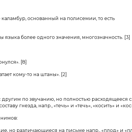
каламбур, основанный на полисемии, то есть
языка более одного значения, многозначность. [3]
онулся». [8]
тает кому-то на штаны». [2]
 другим по звучанию, но полностью расходящееся 
таву гнезда, напр., «течь» и «течь», «косить» и «коси
онимов:
е, но различающиеся на письме напр., «плод» и «плот