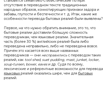
становятся семантико-стилистические потери:
отсутствие в переводном тексте традиционных
народных образов, коннотирующих признаки задора и
забавы, глупости и беспечности и т. д. Итак, какие же
особенности перевода бытовых реалий были выявлены?
Первое, на что нужно обратить внимание, это то, что
бытовые реалии доставили бóльшую сложность
переводчикам, чем языковые реалии. Значительная
часть (более 30 %) английских реалий была либо
переведена неправильно, либо не переведена вовсе.
Причём это касается всех выше названных
переводчиков — они
несправились
с переводом таких
реалий, как
tool-shed, suet pudding, mast, junket, locker,
soup-tureen, bower, eaves
и др. Судя по всему,
лексические и референтные возможности для перевода
языковых
реалий оказались шире, чем для
бытовых
реалий.