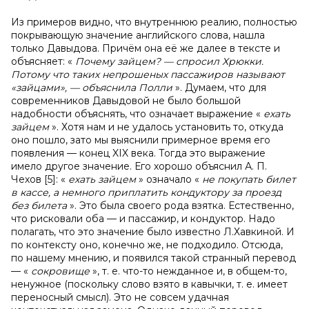
Из примеров видно, что внутреннюю реалию, полностью
покрывающую значение английского слова, нашла
только Давыдова. Причём она её же далее в тексте и
объясняет: «
Почему зайцем? — спросил Хрюкки.
Потому что таких непрошеных пассажиров называют
«зайцами», — объяснила Полли
». Думаем, что для
современников Давыдовой не было большой
надобности объяснять, что означает выражение «
ехать
зайцем
». Хотя нам и не удалось установить то, откуда
оно пошло, зато мы выяснили примерное время его
появления — конец XIX века. Тогда это выражение
имело другое значение. Его хорошо объяснил А. П.
Чехов [5]: «
ехать зайцем
» означало «
не покупать билет
в кассе, а немного приплатить кондуктору за проезд
без билета
». Это была своего рода взятка. Естественно,
что рисковали оба — и пассажир, и кондуктор. Надо
полагать, что это значение было известно Л.Хавкиной. И
по контексту оно, конечно же, не подходило. Отсюда,
по нашему мнению, и появился такой странный перевод
— «
сокровище
», т. е. что-то нежданное и, в общем-то,
ненужное (поскольку слово взято в кавычки, т. е. имеет
переносный смысл). Это не совсем удачная