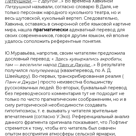
Петрушкой
— с другой
…» Во времена Хавкиной
Петрушкой
называли, согласно словарю В.Даля, не
только персонаж народного кукольного театра, но и
весь шутовской, кукольный вертеп. Следовательно,
Хавкина, оставаясь в синхронной себе языковой картине
мира, нашла
прагматически
адекватный перевод для
своих современников, говоря другим языком, ей вполне
удалось соположить референтные понятия.
Ю.Муравьёва, напротив, своим читателям предложила
дословный перевод: «
Здесь кувыркались акробаты,
там — веселили народ
Панч и
Джуди
…» В результате
получился
полуперевод
(квазиперевод, по А. Д.
Швейцеру). Во-первых, транскрибированная реалия (
Панч и Джуди
) просто неизвестна большинству
русскоязычных людей. Во-вторых, буквальный перевод
без переводческого комментария тут не подходит не
только по чисто прагматическим соображениям, но и в
силу риторической необходимости создавать
гипотипозисы, т. е. вызывать у читателя зрительные
впечатления (согласно У.Эко). Референциальный анализ
данного фрагмента оригинала показывает, что Лофтинг
стремится к тому, чтобы его читатель был охвачен
опытом восприятия атмосферы сельской ярмарки,