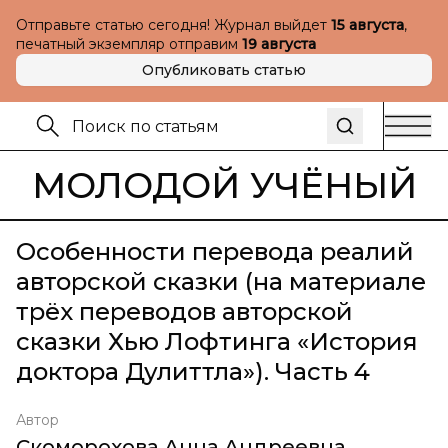
Отправьте статью сегодня! Журнал выйдет
15 августа
,
печатный экземпляр отправим
19 августа
Опубликовать статью
МОЛОДОЙ УЧЁНЫЙ
Особенности перевода реалий
авторской сказки (на материале
трёх переводов авторской
сказки Хью Лофтинга «История
доктора Дулиттла»). Часть 4
Автор
Скоморохова Анна Андреевна