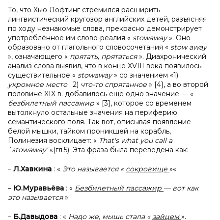
То, что Хью Лофтинг стремился расширить
лингвистический кругозор английских детей, разъясняя
по ходу незнакомые слова, прекрасно демонстрирует
употреблённое им слово-реалия «
stowaway
». Оно
образовано от глагольного словосочетания «
stow away
», означающего «
прятать, прятаться
». Диахронический
анализ слова выявил, что в конце XVIII века появилось
существительное «
stowaway
» со значением «1)
укромное место
; 2)
что-то спрятанное
» [4], а во второй
половине XIX в. добавилось ещё одно значение — «
безбилетный пассажир
» [3], которое со временем
вытолкнуло остальные значения на периферию
семантического поля. Так вот, описывая появление
белой мышки, тайком проникшей на корабль,
Полинезия восклицает: «
That's what you call a
`stowaway'
«(гл.5). Эта фраза была переведена как:
–
Л.Хавкина
: «
Это называется «
сокровище
»«;
–
Ю.Муравьёва
: «
Безбилетный пассажир
— вот как
это называется
»;
–
Б.Давыдова
: «
Надо же, мышь стала «
зайцем
».