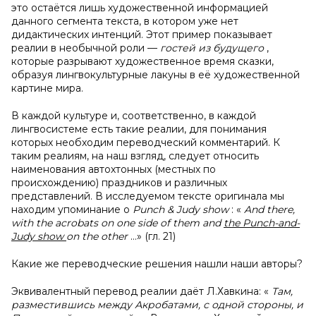
это остаётся лишь художественной информацией
данного сегмента текста, в котором уже нет
дидактических интенций. Этот пример показывает
реалии в необычной роли —
гостей из будущего
,
которые разрывают художественное время сказки,
образуя лингвокультурные лакуны в её художественной
картине мира.
В каждой культуре и, соответственно, в каждой
лингвосистеме есть такие реалии, для понимания
которых необходим переводческий комментарий. К
таким реалиям, на наш взгляд, следует относить
наименования автохтонных (местных по
происхождению) праздников и различных
представлений. В исследуемом тексте оригинала мы
находим упоминание о
Punch & Judy show
: «
And there,
with the acrobats on one side of them and
the Punch-and-
Judy show
on the other
…» (гл. 21)
Какие же переводческие решения нашли наши авторы?
Эквивалентный перевод реалии даёт Л.Хавкина: «
Там,
разместившись между Акробатами, с одной стороны, и