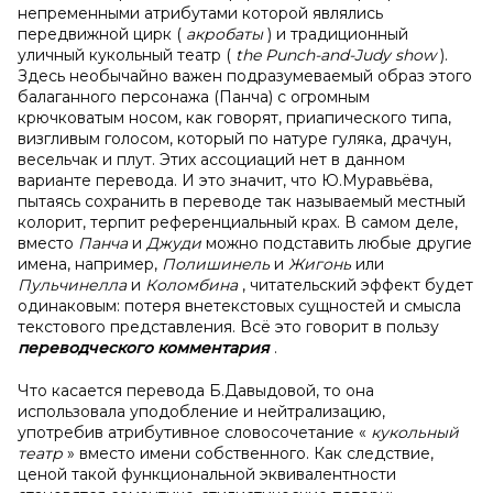
непременными атрибутами которой являлись
передвижной цирк (
акробаты
) и традиционный
уличный кукольный театр (
the Punch-and-Judy show
).
Здесь необычайно важен подразумеваемый образ этого
балаганного персонажа (Панча) с огромным
крючковатым носом, как говорят, приапического типа,
визгливым голосом, который по натуре гуляка, драчун,
весельчак и плут. Этих ассоциаций нет в данном
варианте перевода. И это значит, что Ю.Муравьёва,
пытаясь сохранить в переводе так называемый местный
колорит, терпит референциальный крах. В самом деле,
вместо
Панча
и
Джуди
можно подставить любые другие
имена, например,
Полишинель
и
Жигонь
или
Пульчинелла
и
Коломбина
, читательский эффект будет
одинаковым: потеря внетекстовых сущностей и смысла
текстового представления. Всё это говорит в пользу
переводческого комментария
.
Что касается перевода Б.Давыдовой, то она
использовала уподобление и нейтрализацию,
употребив атрибутивное словосочетание «
кукольный
театр
» вместо имени собственного. Как следствие,
ценой такой функциональной эквивалентности