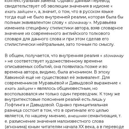
контекстуальная замена. Однако данный перевод
свидетельствует об эволюции значения в идиоме «
ехать зайцем
», а, значит, о том, что в русском языке
тогда ещё не было внутренней реалии, которая была бы
полным эквивалентом слову «
stowaway
». Муравьёва
изменила специфику стилистики автора, взяв словарное
значение из современного английского толкового
словаря для данного слова и при этом сделав его
стилистически нейтральным, зато точным по смыслу.
В общем, получается, что внутренняя реалия «
stowaway
» не соответствует художественному времени
описываемых событий, она появилась позже и во
времена автора, видимо, была агнонимом. В эпоху
Хавкиной ещё не существовал её эквивалент. Для
современников Муравьёвой и Давыдовой выражение «
ехать зайцем
» являлось общеизвестным, но
воспользовался им только один переводчик. К тому же
внутритекстовые пояснения реалий есть лишь у
Лофтинга и Давыдовой. Однако принципиальная
разница состоит в том, что в оригинале его целью
является, по нашему мнению,
внешняя
семантизация, т.
е. разъяснение значения малоизвестного слова
(агнонима) юным читателям начала XX века, а в переводе