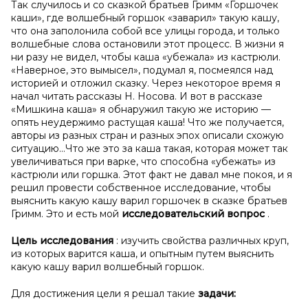
Так случилось и со сказкой братьев Гримм «Горшочек
каши», где волшебный горшок «заварил» такую кашу,
что она заполонила собой все улицы города, и только
волшебные слова остановили этот процесс. В жизни я
ни разу не видел, чтобы каша «убежала» из кастрюли.
«Наверное, это вымысел», подумал я, посмеялся над
историей и отложил сказку. Через некоторое время я
начал читать рассказы Н. Носова. И вот в рассказе
«Мишкина каша» я обнаружил такую же историю —
опять неудержимо растущая каша! Что же получается,
авторы из разных стран и разных эпох описали схожую
ситуацию...Что же это за каша такая, которая может так
увеличиваться при варке, что способна «убежать» из
кастрюли или горшка. Этот факт не давал мне покоя, и я
решил провести собственное исследование, чтобы
выяснить какую кашу варил горшочек в сказке братьев
Гримм. Это и есть мой
исследовательский вопрос
.
Цель исследования
: изучить свойства различных круп,
из которых варится каша, и опытным путем выяснить
какую кашу варил волшебный горшок.
Для достижения цели я решал такие
задачи: