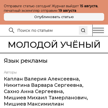
Отправьте статью сегодня! Журнал выйдет
15 августа
,
печатный экземпляр отправим
19 августа
Опубликовать статью
МОЛОДОЙ УЧЁНЫЙ
Язык рекламы
Авторы
Каплан Валерия Алексеевна
,
Никитина Варвара Сергеевна
,
Сахно Анна Сергеевна
,
Мишиев Михаил Тамерланович
,
Мишиев Максимилиан