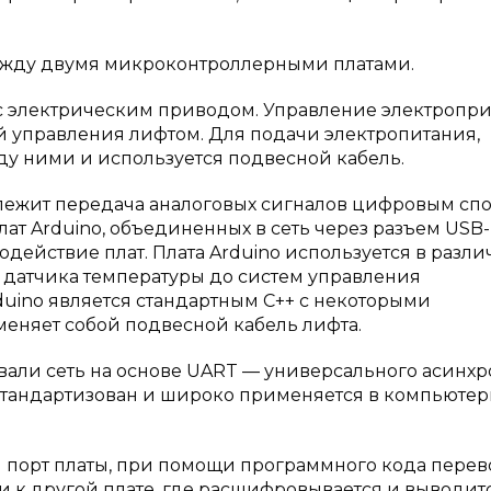
 двумя микроконтроллерными платами.
 с электрическим приводом. Управление электропр
й управления лифтом. Для подачи электропитания,
ду ними и используется подвесной кабель.
лежит передача аналоговых сигналов цифровым сп
т Arduino, объединенных в сеть через разъем USB
одействие плат. Плата Arduino используется в разл
 датчика температуры до систем управления
uino является стандартным C++ с некоторыми
еняет собой подвесной кабель лифта.
али сеть на основе UART — универсального асинхр
стандартизован и широко применяется в компьюте
й порт платы, при помощи программного кода перев
ти к другой плате, где расшифровывается и выводит