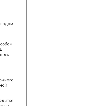
иводом
особом
-B
ичных
онного
рной
одится
ся на