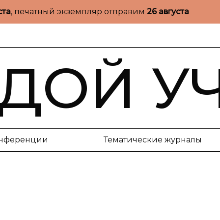
ста
, печатный экземпляр отправим
26 августа
ДОЙ У
нференции
Тематические журналы