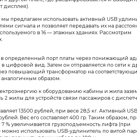
т дисплея).
мы предлагаем использовать активный USB удлини
лями сигнала и позволяет передавать их на расстоя
используемого в 16 — этажных зданиях. Рассмотрим
.
я в определенный порт платы через понижающий ад
 цифровой вид. Затем он отправляется по сети к д
ерез повышающий трансформатор на соответствующи
 аналогичным образом.
ектроэнергию к оборудованию кабины и жила зазе
 2 жилы для устройств связи пассажиров с диспет
вляет 13500 рублей, при весе 28,5 кг. Активный USB
блей. Вес его составляет 400 гр. Таким образом, п
 7 % увеличивается грузоподъемность лифта (при
е можно использовать USB-удлинитель по витой пар