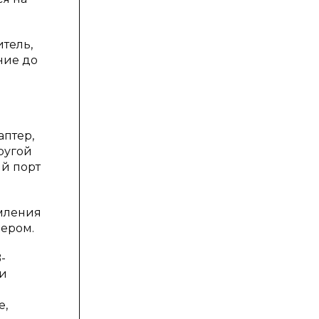
тель,
ние до
аптер,
ругой
й порт
мления
чером.
-
ри
е,