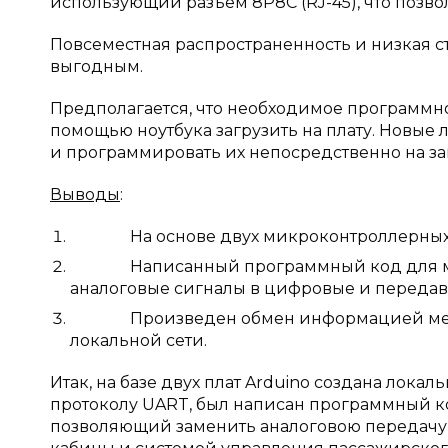
использующий разъем 8P8C (RJ-45), что позво
Повсеместная распространенность и низкая 
выгодным.
Предполагается, что необходимое программно
помощью ноутбука загрузить на плату. Новы
и программировать их непосредственно на за
Выводы
:
На основе двух микроконтроллерных пл
Написанный программный код для микро
аналоговые сигналы в цифровые и передава
Произведен обмен информацией между
локальной сети.
Итак, на базе двух плат Arduino создана лок
протоколу UART, был написан программный ко
позволяющий заменить аналоговою передачу