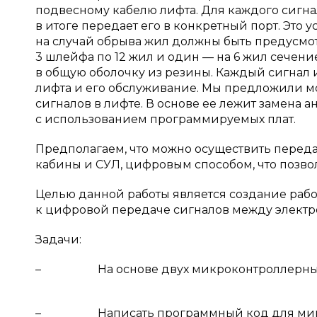
подвесному кабелю лифта. Для каждого сигна
в итоге передает его в конкретный порт. Это 
на случай обрыва жил должны быть предусмот
3 шлейфа по 12 жил и один — на 6 жил сечен
в общую оболочку из резины. Каждый сигнал и
лифта и его обслуживание. Мы предложили 
сигналов в лифте. В основе ее лежит замена
с использованием программируемых плат.
Предполагаем, что можно осуществить перед
кабины и СУЛ, цифровым способом, что позво
Целью данной работы является создание рабо
к цифровой передаче сигналов между элект
Задачи:
– На основе двух микроконтроллерных пл
– Написать программный код для микрок