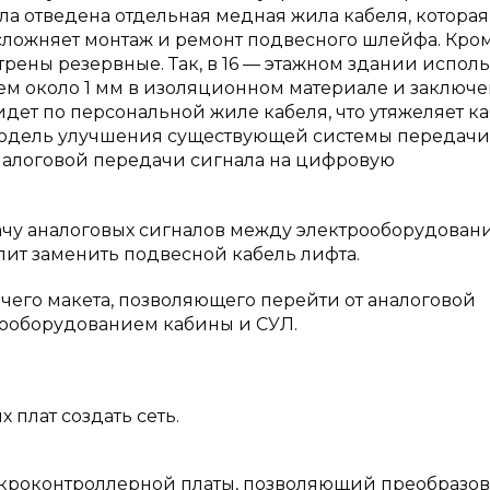
ла отведена отдельная медная жила кабеля, которая
усложняет монтаж и ремонт подвесного шлейфа. Кром
рены резервные. Так, в 16 — этажном здании исполь
ием около 1 мм в изоляционном материале и заклю
дет по персональной жиле кабеля, что утяжеляет к
модель улучшения существующей системы передачи
 аналоговой передачи сигнала на цифровую
ачу аналоговых сигналов между электрооборудован
лит заменить подвесной кабель лифта.
чего макета, позволяющего перейти от аналоговой
рооборудованием кабины и СУЛ.
ат создать сеть.
онтроллерной платы, позволяющий преобразов