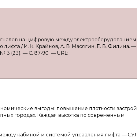
 сигналов на цифровую между электрооборудованием
та / И. К. Крайнов, А. В. Масягин, Е. В. Филина. — 
3 (23). — С. 87-90. — URL:
ономические выгоды: повышение плотности застро
упных городах. Каждая высотка по современным
 между кабиной и системой управления лифта — СУ