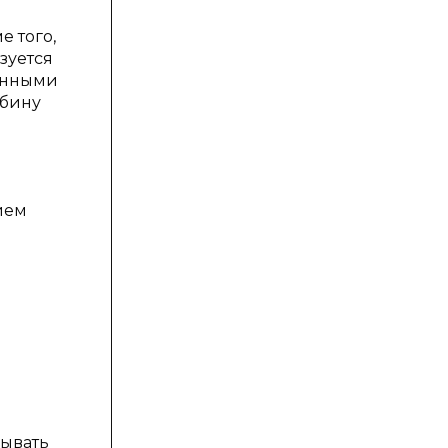
е того,
зуется
ченными
абину
ием
ывать