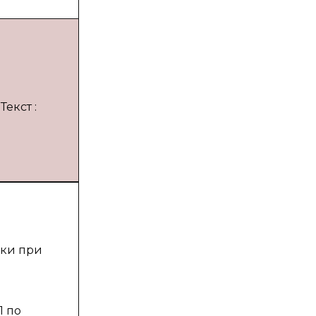
Текст :
йки при
Л по