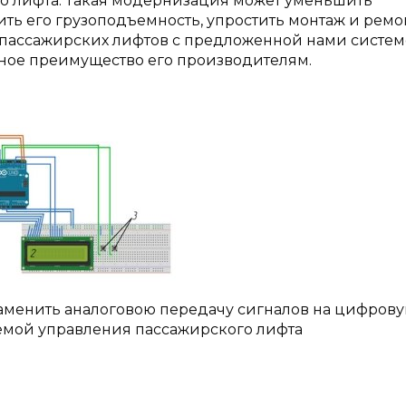
о лифта. Такая модернизация может уменьшить
ить его грузоподъемность, упростить монтаж и ремо
 пассажирских лифтов с предложенной нами систе
тное преимущество его производителям.
 заменить аналоговою передачу сигналов на цифров
емой управления пассажирского лифта