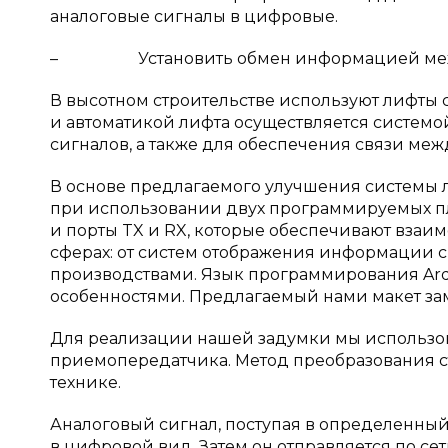
аналоговые сигналы в цифровые.
– Установить обмен информацией между
В высотном строительстве используют лифты
и автоматикой лифта осуществляется системо
сигналов, а также для обеспечения связи меж
В основе предлагаемого улучшения системы 
при использовании двух программируемых пла
и порты TX и RX, которые обеспечивают взаим
сферах: от систем отображения информации с
производствами. Язык программирования Ard
особенностями. Предлагаемый нами макет зам
Для реализации нашей задумки мы использов
приемопередатчика. Метод преобразования 
технике.
Аналоговый сигнал, поступая в определенны
в цифровой вид. Затем он отправляется по се