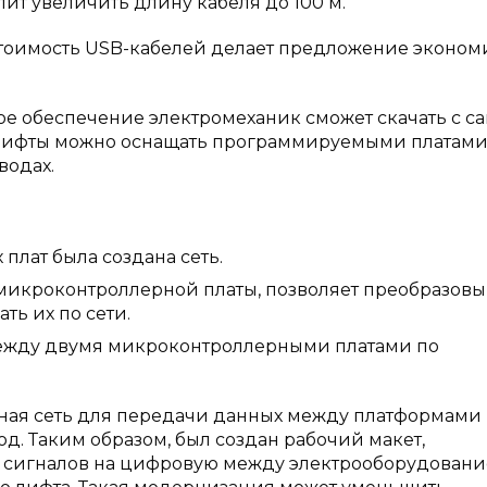
лит увеличить длину кабеля до 100 м.
стоимость USB-кабелей делает предложение эконо
е обеспечение электромеханик сможет скачать с сай
е лифты можно оснащать программируемыми платам
водах.
ат была создана сеть.
контроллерной платы, позволяет преобразовы
ть их по сети.
 двумя микроконтроллерными платами по
альная сеть для передачи данных между платформами
д. Таким образом, был создан рабочий макет,
 сигналов на цифровую между электрооборудован