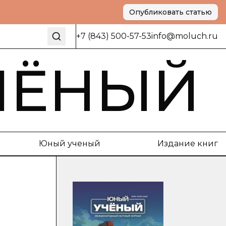
Опубликовать статью
+7 (843) 500-57-53
info@moluch.ru
ЧЁНЫЙ
Юный ученый
Издание книг