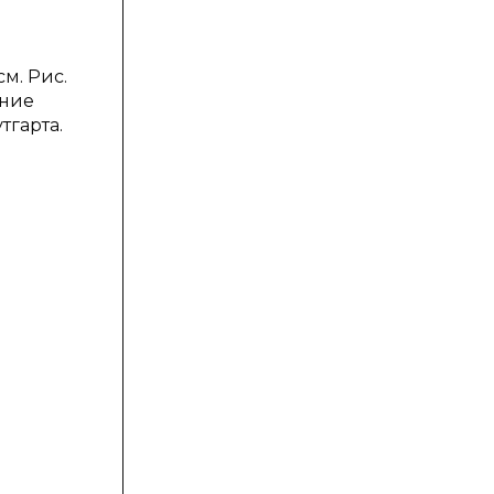
м. Рис.
ение
тгарта.