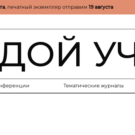
ста
, печатный экземпляр отправим
19 августа
ДОЙ У
нференции
Тематические журналы