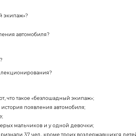
й экипаж»?
ения автомобиля?
?
ллекционирования?
 что такое «безлошадный экипаж»;
тория появления автомобиля;
;
х мальчиков и у одной девочки;
али 37 чел., кроме троих воздержавшихся детей