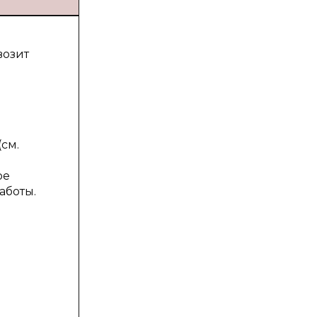
возит
см.
ое
аботы.