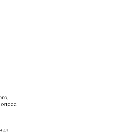
го,
 опрос.
чел.