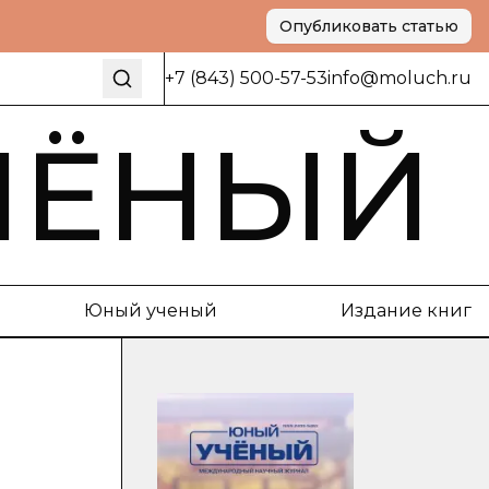
Опубликовать статью
+7 (843) 500-57-53
info@moluch.ru
ЧЁНЫЙ
Юный ученый
Издание книг