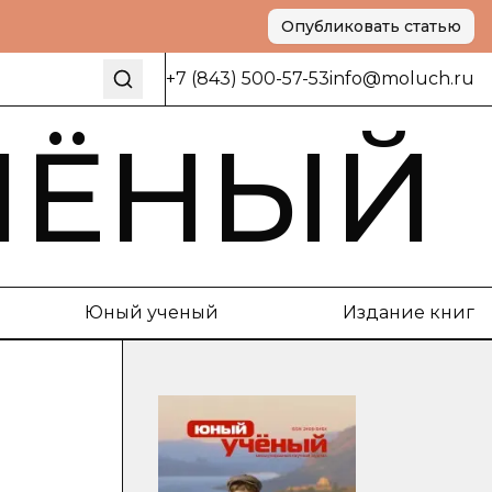
Опубликовать статью
+7 (843) 500-57-53
info@moluch.ru
ЧЁНЫЙ
Юный ученый
Издание книг