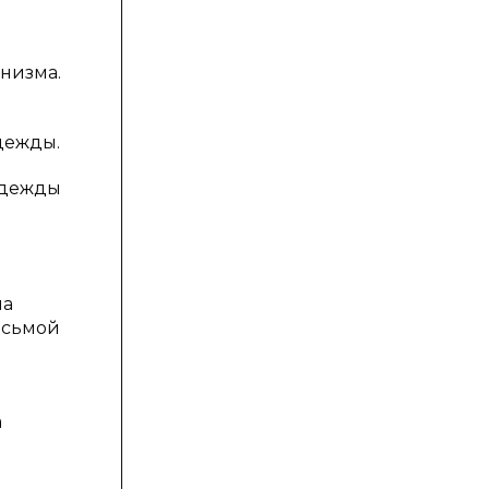
низма.
дежды.
 одежды
на
есьмой
а