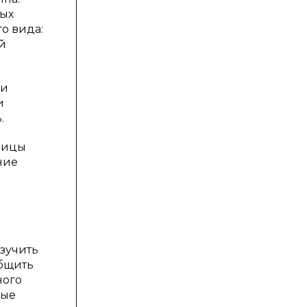
ных
о вида:
й
ии
и
.
тницы
ние
й
зучить
общить
ного
ные