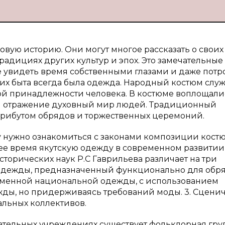
вую историю. Они могут многое рассказать о своих
 традициях других культур и эпох. Это замечательные
 увидеть время собственными глазами и даже потр
их быта всегда была одежда. Народный костюм слу
й принадлежности человека. В костюме воплощали
ил отражение духовный мир людей. Традиционный
рибутом обрядов и торжественных церемоний.
у нужно ознакомиться с законами композиции кост
ее время якутскую одежду в современном развитии
торических наук Р.С Гаврильева различает на три
 одежды, предназначенный функционально для обр
ременной национальной одежды, с использованием
ежды, но придерживаясь требований моды. 3. Сцени
альных коллективов.
вательных учреждениях существует фольклорная гру