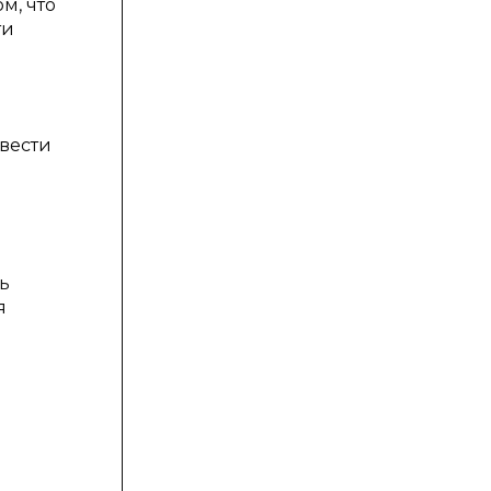
м, что
ти
евести
ь
я