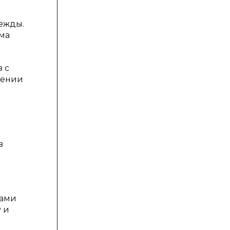
ежды.
ма
 с
жении
в
тами
 и