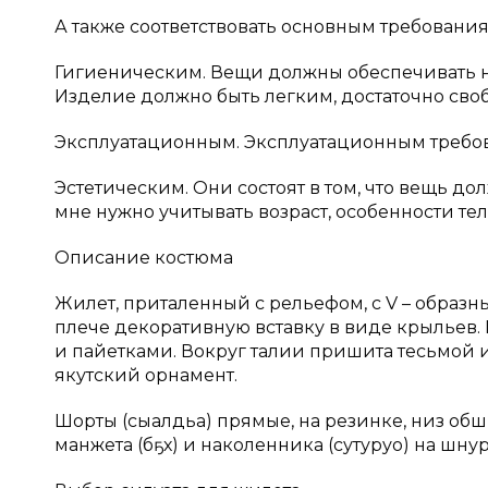
А также соответствовать основным требовани
Гигиеническим. Вещи должны обеспечивать н
Изделие должно быть легким, достаточно св
Эксплуатационным. Эксплуатационным требов
Эстетическим. Они состоят в том, что вещь 
мне нужно учитывать возраст, особенности те
Описание костюма
Жилет, приталенный с рельефом, с V – образны
плече декоративную вставку в виде крыльев.
и пайетками. Вокруг талии пришита тесьмой
якутский орнамент.
Шорты (сыалдьа) прямые, на резинке, низ об
манжета (бөҕөх) и наколенника (сутуруо) на шн