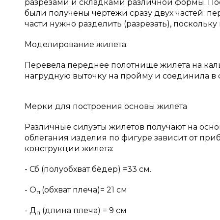
разрезами и складками различной формы. Пос
были получены чертежи сразу двух частей: п
части нужно разделить (разрезать), поскольку
Моделирование жилета:
Перевела переднее полотнище жилета на кальк
нагрудную выточку на пройму и соединила в 
Мерки для построения основы жилета
Различные силуэты жилетов получают на осно
облегания изделия по фигуре зависит от при
конструкции жилета:
- Сб (полуобхват бёдер) =33 см.
- О
(обхват плеча)= 21 см
п
- Д
(длина плеча) = 9 см
п