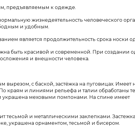
ям, предъявляемым к одежде.
ормальную жизнедеятельность человеческого орга
ободным и удобным.
анием является продолжительность срока носки о
должна быть красивой и современной. При создании
лосложения и внешности человека.
м вырезом, с баской, застёжка на пуговицах. Имеет 
 По краям и линиями рельефа и талии обработаны т
 и украшена меховыми помпонами. На спине имеет
шит тесьмой и металлическими заклепками. Застежк
урке, украшена орнаментом, тесьмой и бисером.