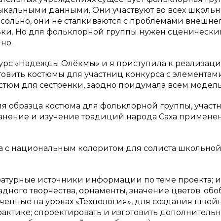
ыкальными данными. Они участвуют во всех школь
 сольно, они не сталкиваются с проблемами внешнег
льки. Но для фольклорной группы нужен сценически
но.
урс «Надежды Олёкмы» и я приступила к реализац
товить костюмы для участниц конкурса с элементам
тюм для сестренки, заодно придумала всем модель
ия образца костюма для фольклорной группы, учас
анение и изучение традиций народа Саха примене
ма с национальным колоритом для солиста школьно
ратурные источники информации по теме проекта; и
ного творчества, орнаменты, значение цветов; об
ченные на уроках «Технология», для создания швей
актике; спроектировать и изготовить дополнитель