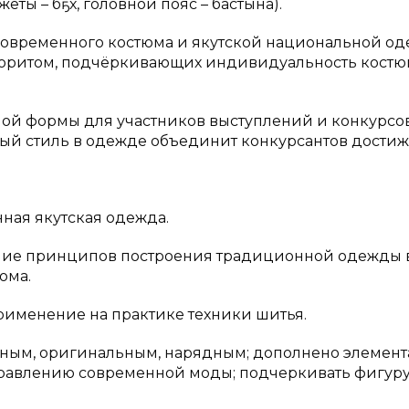
ты – бөҕөх, головной пояс – бастына).
современного костюма и якутской национальной од
лоритом, подчёркивающих индивидуальность костю
тной формы для участников выступлений и конкурсов
ный стиль в одежде объединит конкурсантов дости
ная якутская одежда.
ние принципов построения традиционной одежды 
юма.
рименение на практике техники шитья.
нным, оригинальным, нарядным; дополнено элемен
аправлению современной моды; подчеркивать фигуру