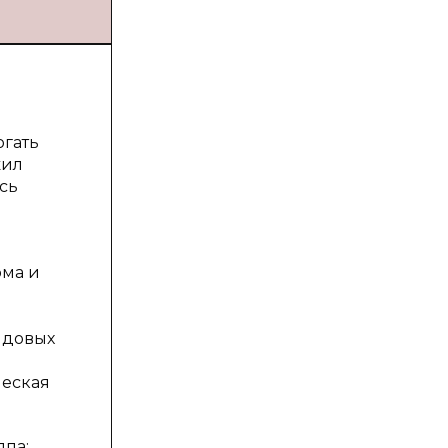
огать
жил
сь
юма и
ядовых
ческая
ппа: