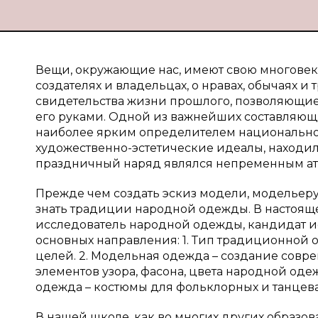
Вещи, окружающие нас, имеют свою многовеко
создателях и владельцах, о нравах, обычаях и
свидетельства жизни прошлого, позволяющие
его руками. Одной из важнейших составляющ
наиболее ярким определителем национально
художественно-эстетические идеалы, наход
праздничный наряд являлся непременным ат
Прежде чем создать эскиз модели, модельер
знать традиции народной одежды. В настоящ
исследователь народной одежды, кандидат ис
основных направления: 1. Тип традиционной
целей. 2. Модельная одежда – создание сов
элементов узора, фасона, цвета народной од
одежда – костюмы для фольклорных и танцев
В нашей школе, как во многих других образо