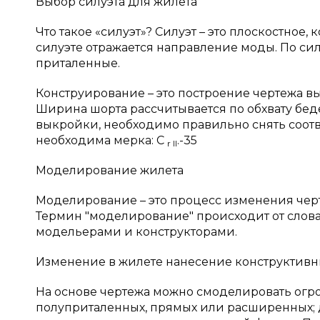
Выбор силуэта для жилета
Что такое «силуэт»? Силуэт – это плоскостно
силуэте отражается направление моды. По си
приталенные.
Конструирование – это построение чертежа вы
Ширина шорта рассчитывается по обхвату беде
выкройки, необходимо правильно снять соот
необходима мерка: С
.-35
r II
Моделирование жилета
Моделирование – это процесс изменения чер
Термин "моделирование" происходит от слова 
модельерами и конструкторами.
Изменение в жилете нанесение конструктивн
На основе чертежа можно смоделировать огро
полуприталенных, прямых или расширенных; д