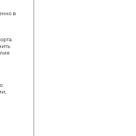
енно в
орта.
нить
елия
ю.
ми,