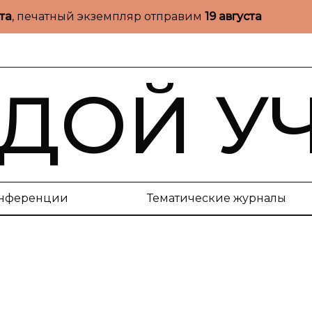
ста
, печатный экземпляр отправим
19 августа
ДОЙ У
нференции
Тематические журналы