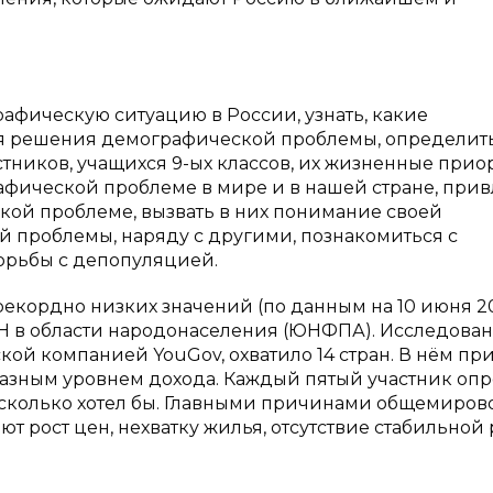
рафическую ситуацию в России, узнать, какие
я решения демографической проблемы, определит
тников, учащихся 9-ых классов, их жизненные прио
рафической проблеме в мире и в нашей стране, при
ой проблеме, вызвать в них понимание своей
й проблемы, наряду с другими, познакомиться с
орьбы с депопуляцией.
кордно низких значений (по данным на 10 июня 2
ОН в области народонаселения (ЮНФПА). Исследован
ой компанией YouGov, охватило 14 стран. В нём пр
 разным уровнем дохода. Каждый пятый участник опр
й, сколько хотел бы. Главными причинами общемиров
 рост цен, нехватку жилья, отсутствие стабильной