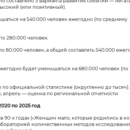
ло составлено 3 варианта развития событий — нега
высокий (или позитивный).
ьшаться на 540.000 человек ежегодно (по среднему
о 280.000 человек.
ло 80.000 человек, а общий составлять 540.000 ежег
ежегодно будет уменьшаться на 680.000 человек (по
по официальной статистике (округленно до тысяч).
, апрель — оценка по региональной отчетности.
2020 по 2025 год
 90-х годах («Женщин мало, которые родились в к
в. лабораторией количественных методов исследовани