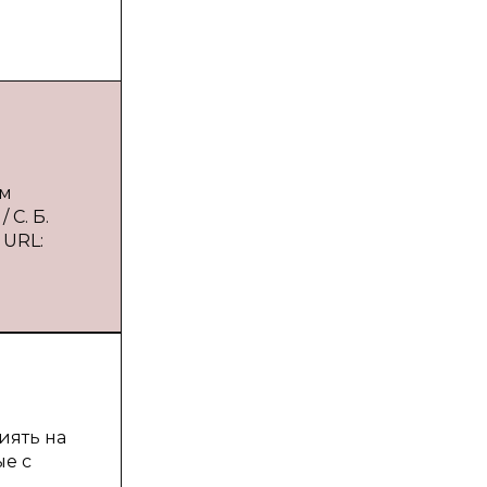
ем
С. Б.
 URL:
иять на
ые с