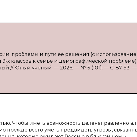
ссии: проблемы и пути её решения (с использовани
9-х классов к семье и демографической проблеме) / 
ный // Юный ученый. — 2026. — № 5 (101). — С. 87-93. —
стью. Чтобы иметь возможность целенаправленно вл
о прежде всего уметь предвидеть угрозы, связанн
ения, которые ожидают Россию в ближайшем и