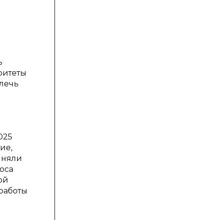
ь
ритеты
влечь
025
ие,
иняли
оса
ой
 работы