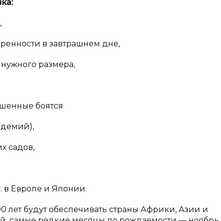
ка:
,
еренности в завтрашнем дне,
 нужного размера,
ошенные боятся
ндемий),
х садов,
. в Европе и Японии.
0 лет будут обеспечивать страны Африки, Азии и
й, самые редкие месяцы по рождаемости — ноябрь,