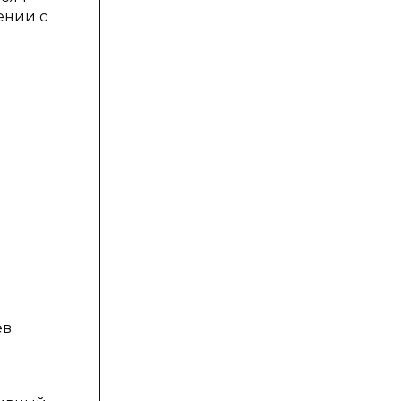
ении с
в.