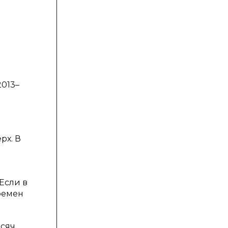
2013–
рх. В
Если в
времен
ысяч