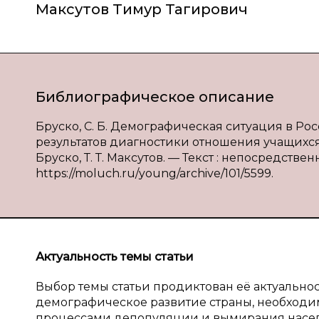
Максутов Тимур Тагирович
Библиографическое описание
Бруско, С. Б. Демографическая ситуация в Ро
результатов диагностики отношения учащихся 
Бруско, Т. Т. Максутов. — Текст : непосредствен
https://moluch.ru/young/archive/101/5599.
Актуальность темы статьи
Выбор темы статьи продиктован её актуально
демографическое развитие страны, необходим
процессами депопуляции и вымирания насел