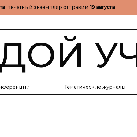
ста
, печатный экземпляр отправим
19 августа
ДОЙ У
нференции
Тематические журналы