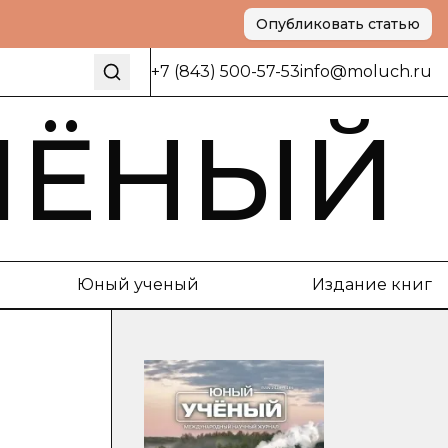
Опубликовать статью
+7 (843) 500-57-53
info@moluch.ru
ЧЁНЫЙ
Юный ученый
Издание книг