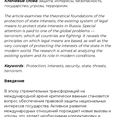
Ключевые слова:
защита, интересы, безопасность,
государство, угрозы, терроризм.
The article examines the theoretical foundations of the
protection of state interests, the existing system of legal
means to protect state interests in Russia. Special
attention is paid to one of the global problems —
terrorism, which all countries are fighting. It reveals the
principles on which legal means are based, as well as the
very concept of protecting the interests of the state in the
modern world. The research is aimed at analyzing the
existing system and its role in modern conditions.
Keywords
: Protection, interests, security, state, threats,
terrorism.
Введение
В эпоху стремительных трансформаций на
международной арене критически важным становится
вопрос обеспечения правовой защиты национальных
интересов государства. Активное развитие
международных отношений порождает новые вызовы и
угрозы, что делает необходимым корректировку и