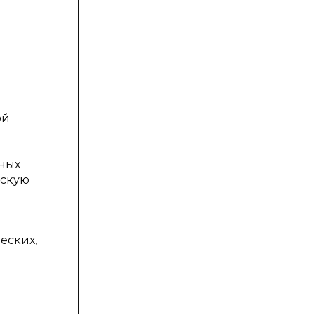
ой
йных
ескую
еских,