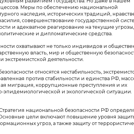
уховным развитием государства. Но даже в нашем
оцессов. Меры по обеспечению национальной
ьтурного наследия, исторических традиций, нравст
 насилия, совершенствование государственной сист
ости и адекватное реагирование на текущие угрозы,
олитические и дипломатические средства.
сности охватывают не только индивидов и обществ
арственную власть, мир и общественную безопаснос
и экстремистской деятельности.
езопасности относятся нестабильность, экстремист
авленная против стабильности и единства РФ, масс
ная миграция, коррупционные преступления и их
о-эпидемиологической и экологической ситуации.
 Стратегия национальной безопасности РФ определ
 Основные цели включают повышение уровня защит
ормационных угроз, а также защиту от террористич