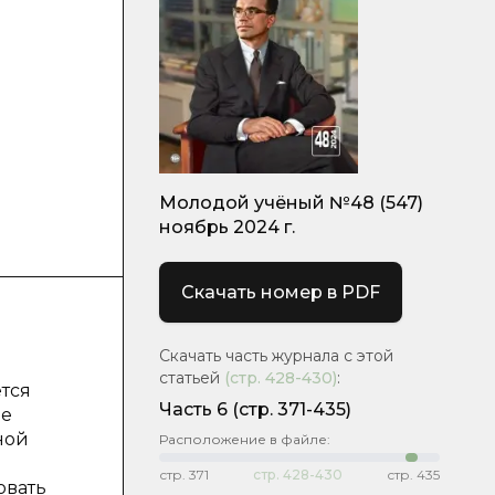
Молодой учёный №48 (547)
ноябрь 2024 г.
Скачать номер в PDF
Скачать часть журнала с этой
статьей
(стр.
428-430
)
:
ется
Часть 6
(стр. 371-435)
не
ной
Расположение в файле:
стр.
371
стр.
428-430
стр.
435
овать