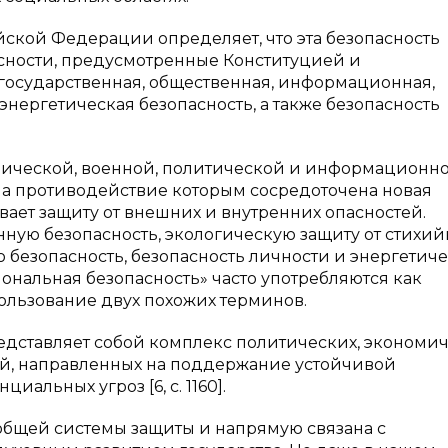
ской Федерации определяет, что эта безопасность
асности, предусмотренные Конституцией и
 государственная, общественная, информационная,
энергетическая безопасность, а также безопасность
мической, военной, политической и информационн
 на противодействие которым сосредоточена новая
вает защиту от внешних и внутренних опасностей.
нную безопасность, экологическую защиту от стихи
безопасность, безопасность личности и энергетич
иональная безопасность» часто употребляются как
пользование двух похожих терминов.
дставляет собой комплекс политических, экономич
й, направленных на поддержание устойчивой
альных угроз [6, c. 1160].
общей системы защиты и напрямую связана с