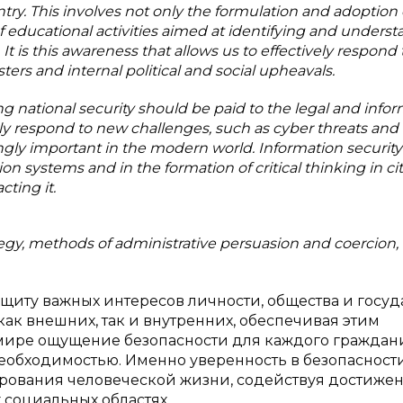
ntry. This involves not only the formulation and adoption 
of educational activities aimed at identifying and unders
. It is this awareness that allows us to effectively respond 
sters and internal political and social upheavals.
ng national security should be paid to the legal and info
ely respond to new challenges, such as cyber threats and
gly important in the modern world. Information security 
on systems and in the formation of critical thinking in cit
ting it.
rategy, methods of administrative persuasion and coercion,
щиту важных интересов личности, общества и госуд
 как внешних, так и внутренних, обеспечивая этим
 мире ощущение безопасности для каждого граждан
еобходимостью. Именно уверенность в безопасност
рования человеческой жизни, содействуя достиже
 социальных областях.