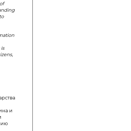
of
tanding
to
rmation
is
izens,
арства
ина и
и
нию