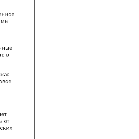
венное
емы
енные
ть в
ская
овое
яет
ы от
еских