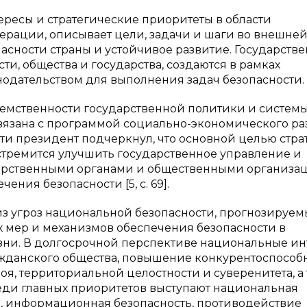
ресы и стратегические приоритеты в области
рации, описывает цели, задачи и шаги во внешне
асности страны и устойчивое развитие. Государств
и, общества и государства, создаются в рамках
нодательством для выполнения задач безопасности.
еемственности государственной политики и систем
связана с программой социально-экономического ра
сти президент подчеркнул, что основной целью стра
 стремится улучшить государственное управление и
арственными органами и общественными организа
ния безопасности [5, c. 69].
з угроз национальной безопасности, прогнозируем
х мер и механизмов обеспечения безопасности в
изни. В долгосрочной перспективе национальные и
жданского общества, повышение конкурентоспособ
я, территориальной целостности и суверенитета, а
реди главных приоритетов выступают национальная
ва, информационная безопасность, противодействие