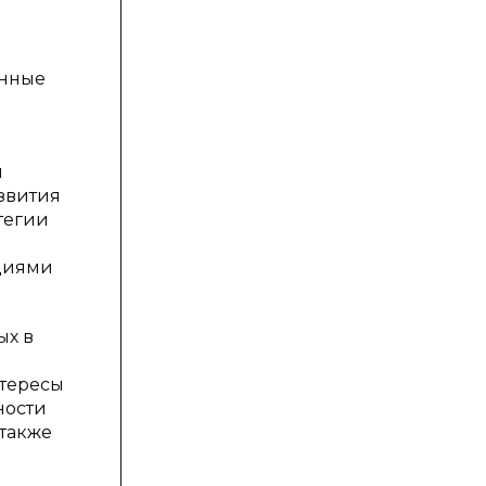
й
енные
ы
звития
тегии
циями
ых в
нтересы
ности
 также