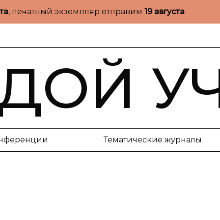
ста
, печатный экземпляр отправим
19 августа
ДОЙ У
нференции
Тематические журналы