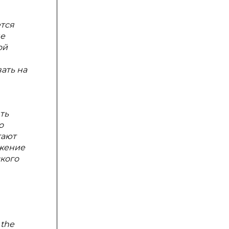
ется
не
ой
ать на
ть
о
тают
ажение
кого
 the