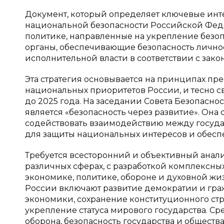
Документ, который определяет ключевые инте
национальной безопасности Российской Феде
политике, направленные на укрепление безоп
органы, обеспечивающие безопасность личност
исполнительной власти в соответствии с зако
Эта стратегия основывается на принципах пр
национальных приоритетов России, и тесно 
до 2025 года. На заседании Совета Безопасно
является «безопасность через развитие». Она
содействовать взаимодействию между госуд
для защиты национальных интересов и обеспече
Требуется всесторонний и объективный анали
различных сферах, с разработкой комплексны
экономике, политике, обороне и духовной ж
России включают развитие демократии и гра
экономики, сохранение конституционного стро
укрепление статуса мирового государства. С
оборона, безопасность государства и общест