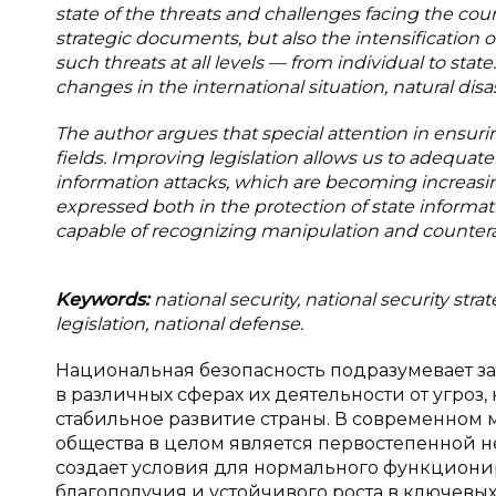
state of the threats and challenges facing the cou
strategic documents, but also the intensification 
such threats at all levels — from individual to state
changes in the international situation, natural disa
The author argues that special attention in ensuri
fields. Improving legislation allows us to adequat
information attacks, which are becoming increasin
expressed both in the protection of state informati
capable of recognizing manipulation and counterac
Keywords:
national security, national security st
legislation, national defense.
Национальная безопасность подразумевает за
в различных сферах их деятельности от угроз,
стабильное развитие страны. В современном
общества в целом является первостепенной н
создает условия для нормального функциони
благополучия и устойчивого роста в ключевых