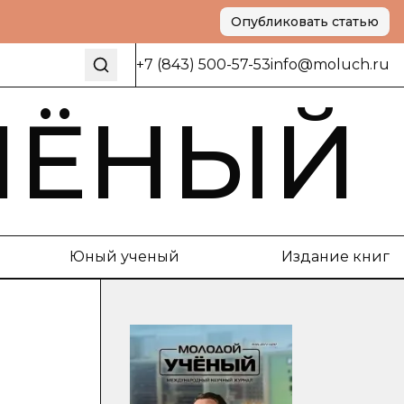
Опубликовать статью
+7 (843) 500-57-53
info@moluch.ru
ЧЁНЫЙ
Юный ученый
Издание книг