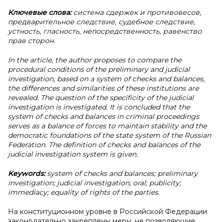
Ключевые слова:
система сдержек и противовесов,
предварительное следствие, судебное следствие,
устность, гласность, непосредственность, равенство
прав сторон.
In the article, the author proposes to compare the
procedural conditions of the preliminary and judicial
investigation, based on a system of checks and balances,
the differences and similarities of these institutions are
revealed. The question of the specificity of the judicial
investigation is investigated. It is concluded that the
system of checks and balances in criminal proceedings
serves as a balance of forces to maintain stability and the
democratic foundations of the state system of the Russian
Federation. The definition of checks and balances of the
judicial investigation system is given.
Keywords:
system of checks and balances; preliminary
investigation; judicial investigation; oral; publicity;
immediacy; equality of rights of the parties.
На конституционном уровне в Российской Федерации
законодательно закреплены меры, не позволяющие