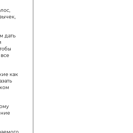
лос,
вычек,
м дать
и
чтобы
 все
кие как
азать
ском
тому
ание
ваемого