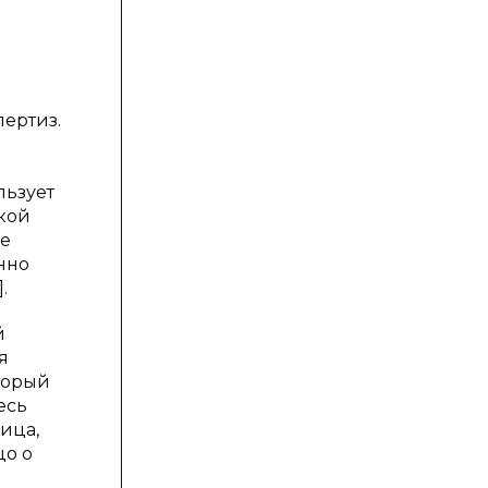
ертиз.
льзует
ской
ые
нно
.
й
я
торый
есь
ица,
цо о