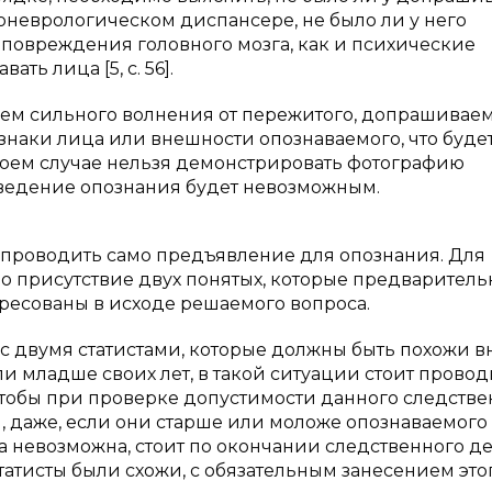
ихоневрологическом диспансере, не было ли у него
е повреждения головного мозга, как и психические
ть лица [5, с. 56].
нием сильного волнения от пережитого, допрашивае
наки лица или внешности опознаваемого, что буде
коем случае нельзя демонстрировать фотографию
роведение опознания будет невозможным.
т проводить само предъявление для опознания. Для
 присутствие двух понятых, которые предваритель
ресованы в исходе решаемого вопроса.
 двумя статистами, которые должны быть похожи в
ли младше своих лет, в такой ситуации стоит провод
тобы при проверке допустимости данного следстве
, даже, если они старше или моложе опознаваемого [4
а невозможна, стоит по окончании следственного д
татисты были схожи, с обязательным занесением это