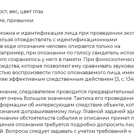
, вес, цвет глаз.
ия, привычки.
ожна и идентификация лица при проведении эксп
нельзя отождествлять с идентификационными
 в ходе опознания человек опирается только на
Например, при опознании по голосу свидетель испо
 что сохранилось у него в памяти. При фоноскопиче
редства, которые позволяют ему сравнивать звуков
остью воспроизвести голос опознаваемого лица, име
лее эффективным следственным действием [3, с. 134]
знание, следователем проводится предварительны
ет очень большое значение. Тактика его проведени
нформации об интересующем следствие объекте, ко
ознания допрашиваемому лицу. Главной задачей зд
ании обстоятельств события и описании примет л
дения опознания требуется подробно допросить ли
. Вопросы следует задавать с учетом требований к