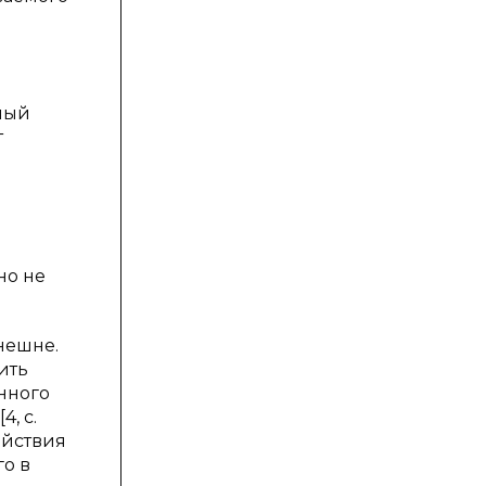
мый
т
но не
нешне.
ить
нного
, с.
ействия
го в