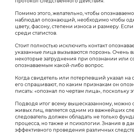
протокол следственного действия.
Помимо этого, желательно, чтобы опознаваемо
наблюдал опознающий, необходимо чтобы оде
цвету, фасону, степени износа и размеру. Есл
среди статистов.
Стоит полностью исключить контакт опознава
указанные лица вызываются порознь. Очень ва
некоторые затруднения при опознании или со
опознаваемым какой-либо вопрос.
Когда свидетель или потерпевший указал на 
его спрашивают, по каким признакам он опозн
писать: «опознал по чертам лица», поскольку
Подводя итог всему вышесказанному, можно с
живых лиц, является одним из важнейших сл
следователь должен обладать не только фун
процесса, но также и психологии. Знания в да
эффективного проведения различных следстве