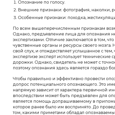
Опознание по голосу.
Внешние признаки: фотография, наколки, рост
Особенные признаки: походка, жестикуляц
По всем вышеперечисленным признакам возм
Однако, предъявление лица для опознания 
экспертизами. Отличие заключается в том, что
чувственные органы и ресурсы своего мозга. 
свой слух, и отождествляет услышанное с тем,
экспертизе эксперт использует технические с
дорожки. Однако, свидетель не может с точн
поэтому опознания здесь является гораздо бо
Чтобы правильно и эффективно провести опо
допрос потенциального опознающего. Это име
напрямую зависит от характера первичной и
впоследствии может быть предъявлен для оп
является помощь допрашиваемому в припомин
которое ранее было им воспринято. До прове
том, какими приметами обладал опознаваемый