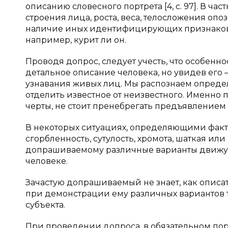
описанию словесного портрета [4, c. 97]. В час
строения лица, роста, веса, телосложения опоз
наличие иных идентифицирующих признаков, а
например, курит ли он.
Проводя допрос, следует учесть, что особенно
детальное описание человека, но увидев его 
узнавания живых лиц. Мы распознаем определ
отделить известное от неизвестного. Именно п
черты, не стоит пренебрегать предъявлением
В некоторых ситуациях, определяющими факто
сгорбленность, сутулость, хромота, шаткая ил
допрашиваемому различные варианты движущ
человеке.
Зачастую допрашиваемый не знает, как описа
при демонстрации ему различных вариантов т
субъекта.
При проведении допроса, в обязательном пор