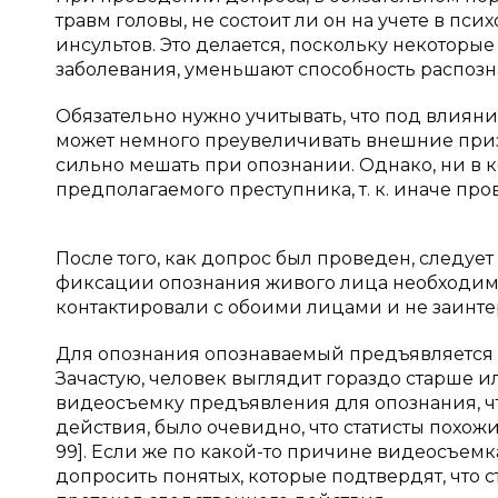
травм головы, не состоит ли он на учете в пс
инсультов. Это делается, поскольку некоторы
заболевания, уменьшают способность распознава
Обязательно нужно учитывать, что под влия
может немного преувеличивать внешние приз
сильно мешать при опознании. Однако, ни в 
предполагаемого преступника, т. к. иначе п
После того, как допрос был проведен, следуе
фиксации опознания живого лица необходимо
контактировали с обоими лицами и не заинте
Для опознания опознаваемый предъявляется с
Зачастую, человек выглядит гораздо старше и
видеосъемку предъявления для опознания, ч
действия, было очевидно, что статисты похожи
99]. Если же по какой-то причине видеосъемк
допросить понятых, которые подтвердят, что с