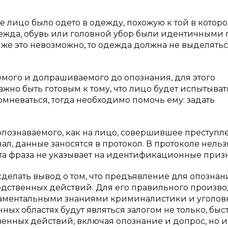
е лицо было одето в одежду, похожую к той в которо
жда, обувь или головной убор были идентичными 
и же это невозможно, то одежда должна не выделять
емого и допрашиваемого до опознания, для этого
жно быть готовым к тому, что лицо будет испытыват
мневаться, тогда необходимо помочь ему: задать
опознаваемого, как на лицо, совершившее преступл
ал, данные заносятся в протокол. В протоколе нельз
 эта фраза не указывает на идентификационные приз
делать вывод о том, что предъявление для опознан
едственных действий. Для его правильного произво
даментальными знаниями криминалистики и уголов
нных областях будут являться залогом не только, быс
нных действий, включая опознание и допрос, но и