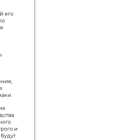
й его
по
ся
ь
ение,
я
наки.
ия
дства
ного
трого и
 будут