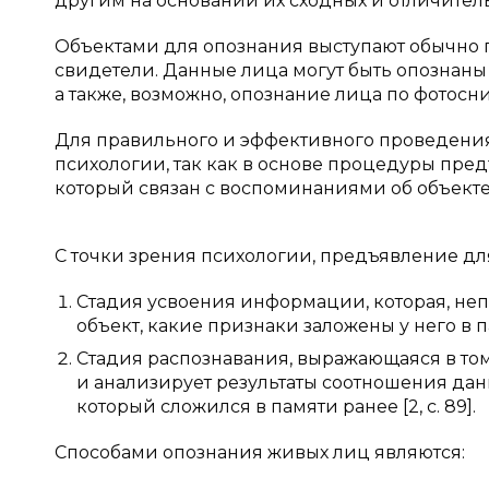
другим на основании их сходных и отличительн
Объектами для опознания выступают обычно 
свидетели. Данные лица могут быть опознан
а также, возможно, опознание лица по фотосн
Для правильного и эффективного проведения
психологии, так как в основе процедуры пре
который связан с воспоминаниями об объекте
С точки зрения психологии, предъявление для
Стадия усвоения информации, которая, неп
объект, какие признаки заложены у него в 
Стадия распознавания, выражающаяся в том
и анализирует результаты соотношения дан
который сложился в памяти ранее [2, с. 89].
Способами опознания живых лиц являются: