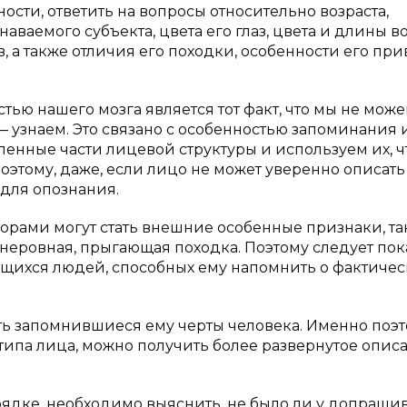
тности, ответить на вопросы относительно возраста,
наваемого субъекта, цвета его глаз, цвета и длины во
 также отличия его походки, особенности его при
стью нашего мозга является тот факт, что мы не може
— узнаем. Это связано с особенностью запоминания 
енные части лицевой структуры и используем их, 
оэтому, даже, если лицо не может уверенно описать
 для опознания.
рами могут стать внешние особенные признаки, та
и неровная, прыгающая походка. Поэтому следует пок
ихся людей, способных ему напомнить о фактиче
ть запомнившиеся ему черты человека. Именно поэ
ипа лица, можно получить более развернутое опис
ядке, необходимо выяснить, не было ли у допраши