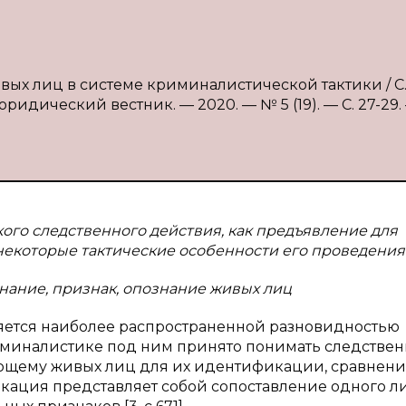
вых лиц в системе криминалистической тактики / С.
ридический вестник. — 2020. — № 5 (19). — С. 27-29.
кого следственного действия, как предъявление для
некоторые тактические особенности его проведения
нание, признак, опознание живых лиц
яется наиболее распространенной разновидностью
риминалистике под ним принято понимать следстве
ющему живых лиц для их идентификации, сравнени
ация представляет собой сопоставление одного ли