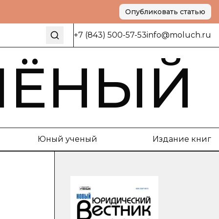
Опубликовать статью
+7 (843) 500-57-53
info@moluch.ru
ЧЁНЫЙ
Юный ученый
Издание книг