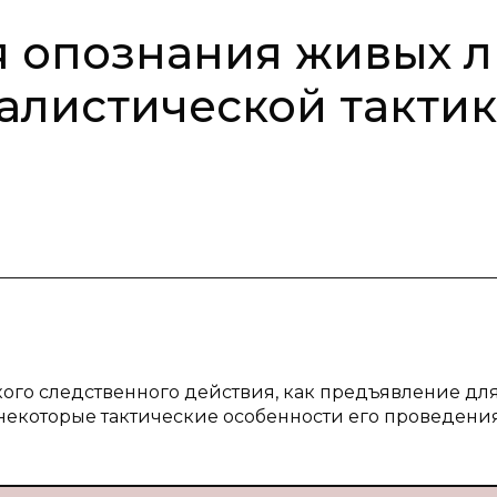
я опознания живых 
алистической такти
кого следственного действия, как предъявление дл
 некоторые тактические особенности его проведения