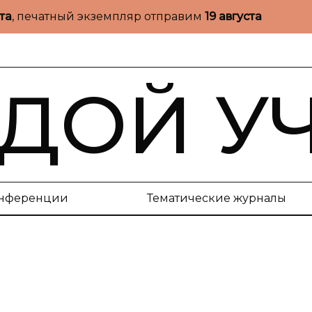
ста
, печатный экземпляр отправим
19 августа
ДОЙ У
нференции
Тематические журналы