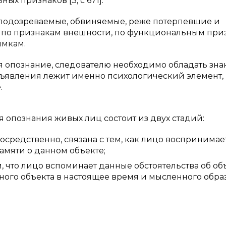
ых признаков [3, с 671].
подозреваемые, обвиняемые, реже потерпевшие и
ы по признакам внешности, по функциональным при
имкам.
 опознание, следователю необходимо обладать зн
дъявления лежит именно психологический элемент,
.
 опознания живых лиц состоит из двух стадий:
осредственно, связана с тем, как лицо воспринимае
памяти о данном объекте;
, что лицо вспоминает данные обстоятельства об об
ного объекта в настоящее время и мысленного образ