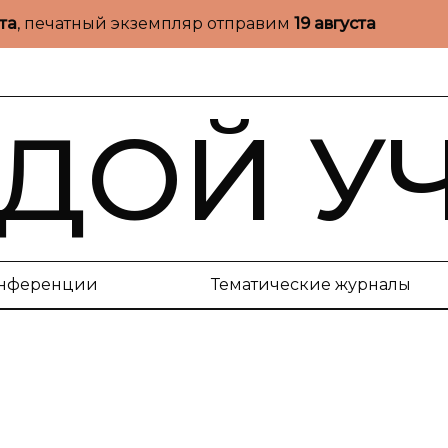
ста
, печатный экземпляр отправим
19 августа
ДОЙ У
нференции
Тематические журналы