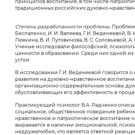
принципов воспитания, в том числе патриоти
традиционных российских духовно-нравственн
Степень разработанности проблемы.
Проблема
Беспаленко, И. И. Валеева, Г.И. Веденеевой, В. И.
Левкина, В. И. Лутовинова, В. С. Соловьевой, А. 
Ученые исследовали философский, психологи
ценности в образовании. Среди них одной из
устои.
В исследовании Г.И. Веденеевой говорится о
развития на духовно-нравственное воспитани
организационно-содержательные основы дух
обусловливающих его эффективность в процесс
Практикующий психолог В.А. Радченко описы
социальное, общественное поведение ребенка,
нравственное и патриотическое воспитание н
выражается в наличии эмоциональной, психо
недружелюбия, что является ответной реакци