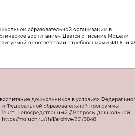
дошкольной образовательной организации в
иотическое воспитание». Дается описание Модели
еализуемой в соответствии с требованиями ФГОС и 
е воспитание дошкольников в условиях Федерально
та и Федеральной образовательной программы
— Текст : непосредственный // Вопросы дошкольной
 https://moluch.ru/th/1/archive/261/8848.