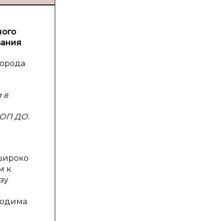
ного
вания
города
 в
ФОП ДО.
широко
м к
зу
ходима