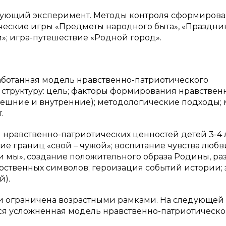
ующий эксперимент. Методы контроля сформирова
ические игры «Предметы народного быта», «Праздни
»; игра-путешествие «Родной город».
ботанная модель нравственно-патриотического
труктуру: цель; факторы формирования нравствен
ешние и внутренние); методологические подходы; 
.
 нравственно-патриотических ценностей детей 3-4 л
е границ «свой – чужой»; воспитание чувства любв
 мы», создание положительного образа Родины, ра
рственных символов; героизация событий истории;
й).
 и ограничена возрастными рамками. На следующей
ся усложненная модель нравственно-патриотическо