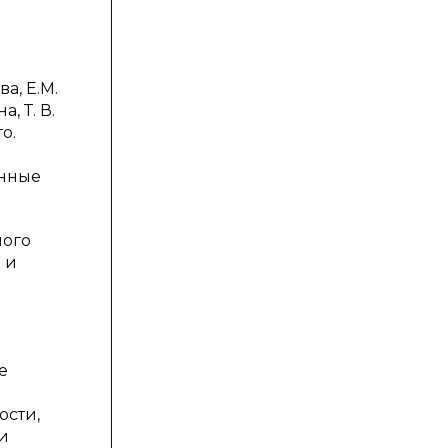
а, Е.М.
, Т. В.
о.
енные
ного
 и
е
ости,
и