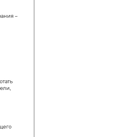
ания –
отать
ели,
щего