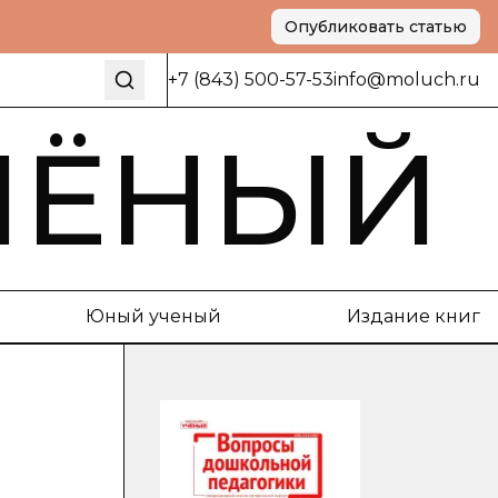
Опубликовать статью
+7 (843) 500-57-53
info@moluch.ru
ЧЁНЫЙ
Юный ученый
Издание книг