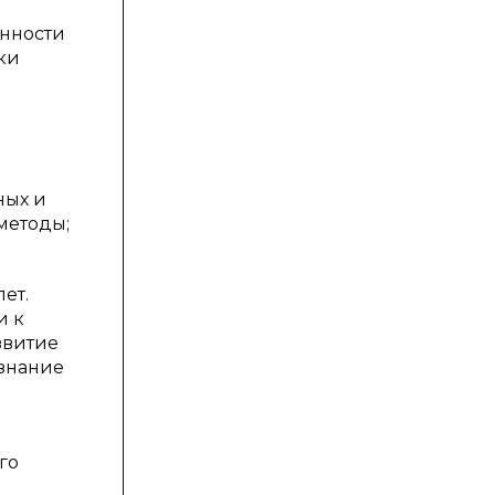
нности
ки
ных и
методы;
ет.
и к
звитие
 знание
го