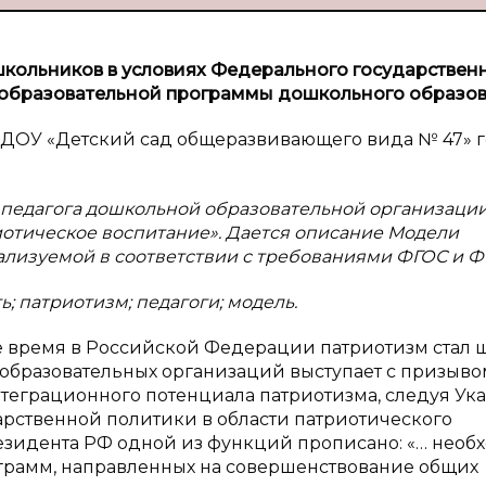
кольников в условиях Федерального государствен
 образовательной программы дошкольного образо
БДОУ «Детский сад общеразвивающего вида № 47» 
ы педагога дошкольной образовательной организации
отическое воспитание». Дается описание Модели
ализуемой в соответствии с требованиями ФГОС и 
; патриотизм; педагоги; модель.
е время в Российской Федерации патриотизм стал 
 образовательных организаций выступает с призыво
еграционного потенциала патриотизма, следуя Ука
рственной политики в области патриотического
езидента РФ одной из функций прописано: «… необ
грамм, направленных на совершенствование общих