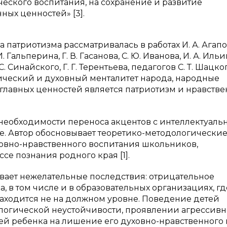
ческого воспитания, на сохранение и развитие
ых ценностей» [3].
 патриотизма рассматривалась в работах И. А. Агапов
 Гальперина, Г. В. Гасанова, С. Ю. Иванова, И. А. Ильина
С. Синайского, Г. Г. Терентьева, педагогов С. Т. Шацког
ческий и духовный менталитет народа, народные
 главных ценностей является патриотизм и нравств
 необходимости переноса акцентов с интеллектуаль
е. Автор обосновывает теоретико-методологические
овно-нравственного воспитания школьников,
е познания родного края [1].
вает нежелательные последствия: отрицательное
 в том числе и в образовательных организациях, гд
аходится не на должном уровне. Поведение детей
логической неустойчивости, проявлении агрессивн
ей ребенка на лишение его духовно-нравственного 