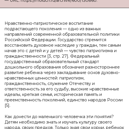
— URL: https://moluch.ru/archive/600/130860.
Нравственно-патриотическое воспитание
подрастающего поколения — одно из важных
направлений современной образовательной политики
Российской Федерации. Государство стремится
восстановить духовное наследие у граждан, тем самым
начав это с детей и у детей — чувство патриотизма и
гражданственности [3, стр. 27]. Федеральный
государственный образовательный стандарт
дошкольного образования обозначил разностороннее
развитие ребенка через закладывание основ духовно-
нравственных ценностей: патриотизм,
гражданственность, служение Отечеству и
ответственность за его судьбу, высокие нравственные
идеалы, крепкая семья, историческая память и
преемственность поколений, единство народов России
[5].
Как донести до маленького человечка эти понятия?
Детям необходимо знать и изучать культуру своего
народа, своих предков. Только зная свои корни, ребенок