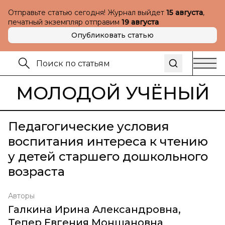
Отправьте статью сегодня! Журнал выйдет
15 августа
,
печатный экземпляр отправим
19 августа
Опубликовать статью
МОЛОДОЙ УЧЁНЫЙ
Педагогические условия
воспитания интереса к чтению
у детей старшего дошкольного
возраста
Авторы
Галкина Ирина Александровна
,
Тепер Евгения Моншановна