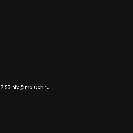
57-53
info@moluch.ru