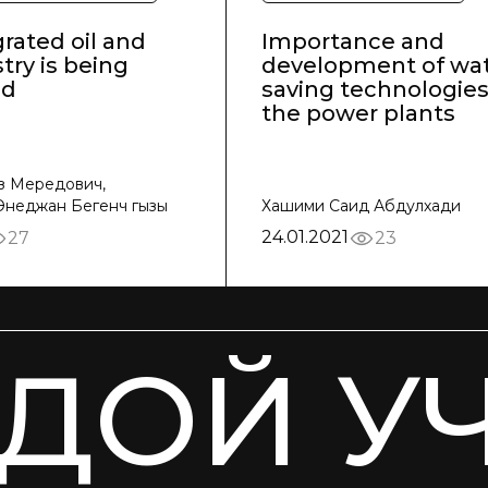
rated oil and
Importance and
try is being
development of wat
ed
saving technologies
the power plants
з Мередович,
Энеджан Бегенч гызы
Хашими Саид Абдулхади
24.01.2021
27
23
ДОЙ У