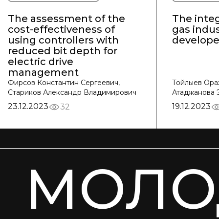
The assessment of the
The integ
cost-effectiveness of
gas indus
using controllers with
develop
reduced bit depth for
electric drive
management
Фирсов Константин Сергеевич,
Тойлыев Ора
Стариков Александр Владимирович
Атаджанова 
23.12.2023
19.12.2023
32
МОЛО