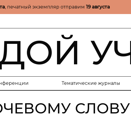
ста
, печатный экземпляр отправим
19 августа
ДОЙ У
нференции
Тематические журналы
ЮЧЕВОМУ СЛОВУ 