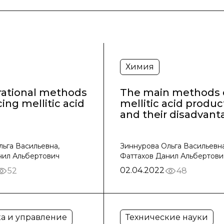
Химия
 rational methods
The main methods 
ing mellitic acid
mellitic acid produc
and their disadvant
ьга Васильевна,
Зиннурова Ольга Васильевна
нил Альбертович
Фаттахов Данил Альбертови
02.04.2022
52
48
а и управление
Технические науки