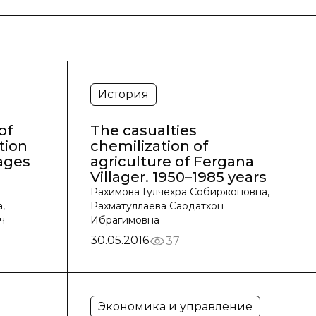
История
of
The casualties
tion
chemilization of
ages
agriculture of Fergana
Villager. 1950–1985 years
Рахимова Гулчехра Собиржоновна,
,
Рахматуллаева Саодатхон
ч
Ибрагимовна
30.05.2016
37
Экономика и управление