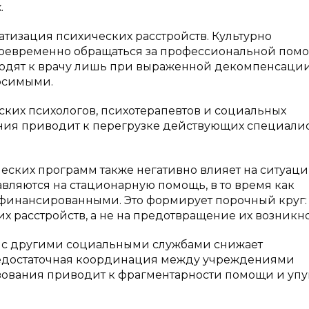
.
тизация психических расстройств. Культурно
оевременно обращаться за профессиональной пом
одят к врачу лишь при выраженной декомпенсаци
носимыми.
ких психологов, психотерапевтов и социальных
ния приводит к перегрузке действующих специалис
ких программ также негативно влияет на ситуаци
ляются на стационарную помощь, в то время как
финансированными. Это формирует порочный круг:
х расстройств, а не на предотвращение их возникн
 с другими социальными службами снижает
едостаточная координация между учреждениями
азования приводит к фрагментарности помощи и у