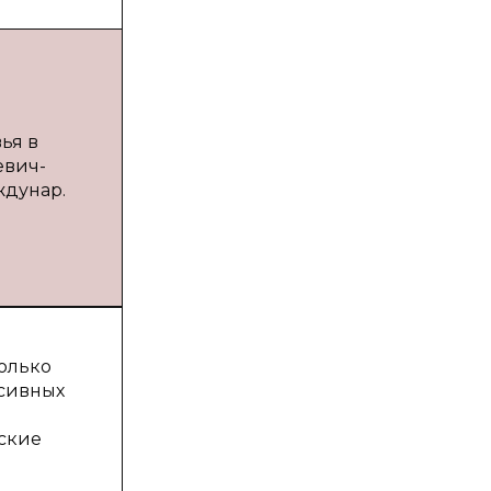
ья в
евич-
ждунар.
олько
ссивных
ские