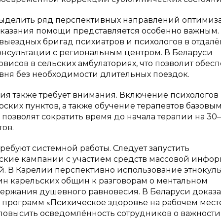
выделить ряд перспективных направлений оптимиз
казания помощи представляется особенно важным.
выездных бригад психиатров и психологов в отдал
консультации с региональным центром. В Беларуси
исов в сельских амбулаториях, что позволит обесп
вня без необходимости длительных поездок.
я также требует внимания. Включение психологов 
ких пунктов, а также обучение терапевтов базовы
озволят сократить время до начала терапии на 30–
тов.
ебуют системной работы. Следует запустить
кие кампании с участием средств массовой инфор
й. В Карелии перспективно использование этнокул
н карельских общин к разговорам о ментальном
ержания душевного равновесия. В Беларуси доказа
 программ «Психическое здоровье на рабочем месте
 повысить осведомлённость сотрудников о важности