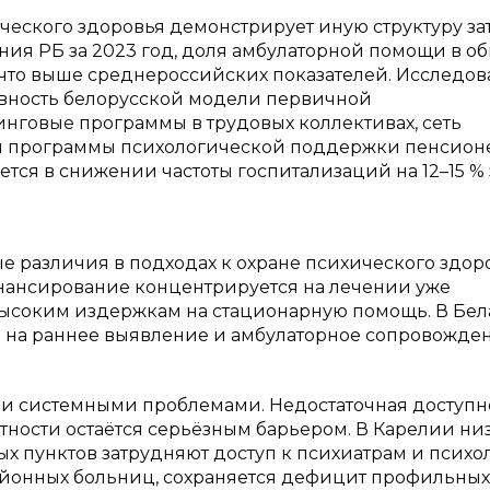
еского здоровья демонстрирует иную структуру зат
ния РБ за 2023 год, доля амбулаторной помощи в о
что выше среднероссийских показателей. Исследов
тивность белорусской модели первичной
нговые программы в трудовых коллективах, сеть
 и программы психологической поддержки пенсион
ся в снижении частоты госпитализаций на 12–15 % 
 различия в подходах к охране психического здоро
нансирование концентрируется на лечении уже
 высоким издержкам на стационарную помощь. В Бе
 на раннее выявление и амбулаторное сопровожден
ми системными проблемами. Недостаточная доступн
ности остаётся серьёзным барьером. В Карелии ни
х пунктов затрудняют доступ к психиатрам и психол
районных больниц, сохраняется дефицит профильных