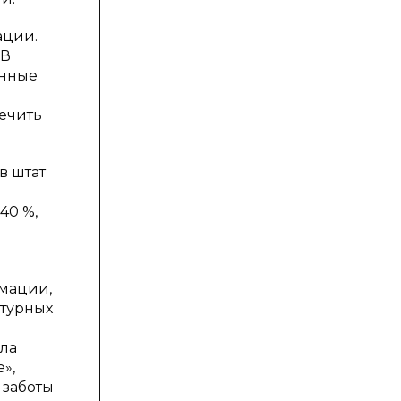
ации.
 В
ённые
ечить
в штат
м
40 %,
мации,
ьтурных
ла
»,
 заботы