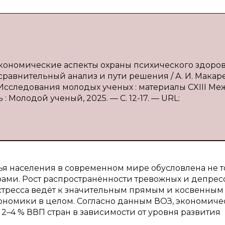
экономические аспекты охраны психического здоров
равнительный анализ и пути решения / А. И. Макар
/ Исследования молодых ученых : материалы CXIII Ме
нь : Молодой ученый, 2025. — С. 12-17. — URL:
ья населения в современном мире обусловлена не т
ами. Рост распространённости тревожных и депре
стресса ведёт к значительным прямым и косвенным
ономики в целом. Согласно данным ВОЗ, экономиче
 2–4 % ВВП стран в зависимости от уровня развития