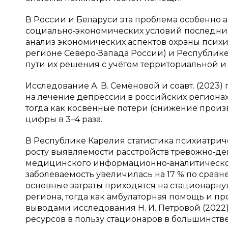
В России и Беларуси эта проблема особенно 
социально‑экономических условий последних
анализ экономических аспектов охраны психи
регионе Северо‑Запада России) и Республик
пути их решения с учётом территориальной 
Исследование А. В. Семёновой и соавт. (2023
на лечение депрессии в российских регионах с
тогда как косвенные потери (снижение произ
цифры в 3–4 раза.
В Республике Карелия статистика психиатри
росту выявляемости расстройств тревожно‑де
медицинского информационно‑аналитического
заболеваемость увеличилась на 17 % по сравн
основные затраты приходятся на стационарн
региона, тогда как амбулаторная помощь и пр
выводами исследования Н. И. Петровой (202
ресурсов в пользу стационаров в большинств