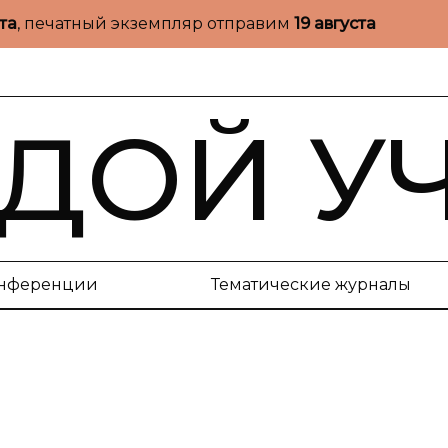
ста
, печатный экземпляр отправим
19 августа
ДОЙ У
нференции
Тематические журналы