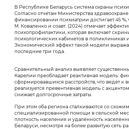
В Республике Беларусь система охраны психич
Согласно отчётам Министерства здравоохране
финансировании психиатрии достигает 45 %, 
М. Коваленко и соавт. (2024) отмечает эффек
психопрофилактики, которая включает скрини
психологических кабинетов в поликлиниках
Экономический эффект такой модели выражает
последние три года.
Сравнительный анализ выявляет существенные
Карелии преобладает реактивная модель: фи
сформировавшихся расстройств, что ведёт к
реализуется превентивная модель с акцентом
снижает долгосрочные затраты.
При этом оба региона сталкиваются со схожи
специализированной помощи в сельской мест
плотность населения и удалённость населённы
Беларуси, несмотря на более развитую сеть 