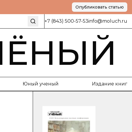
Опубликовать статью
+7 (843) 500-57-53
info@moluch.ru
ЧЁНЫЙ
Юный ученый
Издание книг