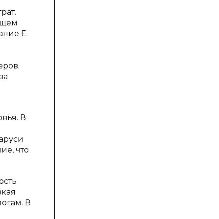
рат.
бщем
ание Е.
еров.
за
вья. В
ларуси
ие, что
ость
зкая
огам. В