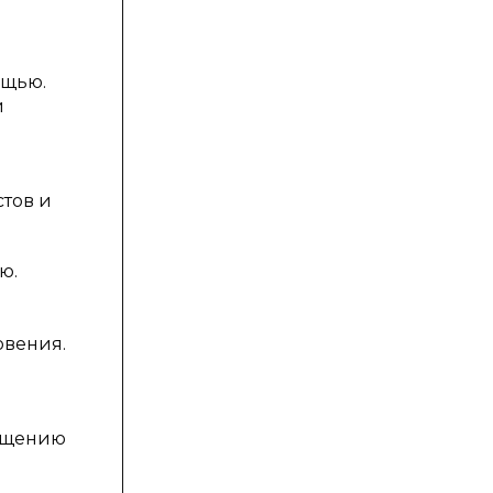
ощью.
и
тов и
ю.
овения.
пущению