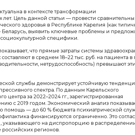
актуальна в контексте трансформации
 лет. Цель данной статьи — провести сравнительн
ческого здоровья в Республике Карелия (как типи
е Беларусь, выявить ключевые проблемы и предлож
и социокультурной специфики.
) показывает, что прямые затраты системы здравоохр
оставляют в среднем 18–22 тыс. руб. на пациента в 
водительности, нетрудоспособность) превышают эт
ческой службы демонстрирует устойчивую тенденци
прессивного спектра. По данным Карельского
 центра за 2022–2024 гг., зарегистрированная
ению с 2019 годом. Экономический анализ показывае
ую помощь — до 60 % бюджета психиатрической слу
офилактика финансируются ограниченно. Это соглас
2), указывающего на диспропорцию в распределени
е российских регионов.