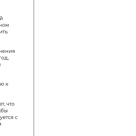
ый
чном
ить
анения
год,
и
ю к
т, что
жбы
уется с
и