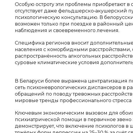
Особую остроту эти проблемы приобретают в о
отсутствует даже фельдшерско‑акушерский пу
психологическую консультацию. В белорусски
возможен только при поездке в районный цен
наблюдения и своевременного лечения.
Специфика регионов вносит дополнительные
населения с коморбидными расстройствами, с
распространённость алкогольных расстройств
суровые климатические условия дополнитель
В Беларуси более выражена централизация п
сеть психоневрологических диспансеров в ра
обращений по поводу тревожных расстройств 
мировые тренды профессионального стресса 
Ключевым экономическим вызовом для обоих 
психиатрической помощи в первичное звено з
демонстрирует, что включение психологов в 
тяжёлых форм депрессии на 25–30 % за счёт