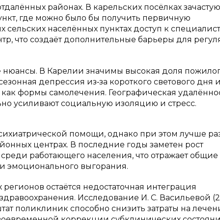
тдалённых районах. В карельских посёлках зачасту
нкт, где можно было бы получить первичную
х сельских населённых пунктах доступ к специалис
тр, что создаёт дополнительные барьеры для регул
 нюансы. В Карелии значимы высокая доля пожило
езонная депрессия из‑за короткого светового дня 
 как формы самолечения. Географическая удалённо
но усиливают социальную изоляцию и стресс.
сихиатрической помощи, однако при этом лучше ра
йонных центрах. В последние годы заметен рост
среди работающего населения, что отражает общие
и эмоционального выгорания.
регионов остаётся недостаточная интеграция
дравоохранения. Исследование И. С. Васильевой (2
штат поликлиник способно снизить затраты на лечен
 своевременной коррекции субклинических состояни