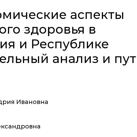
омические аспекты
ого здоровья в
ия и Республике
тельный анализ и пу
дрия Ивановна
ександровна