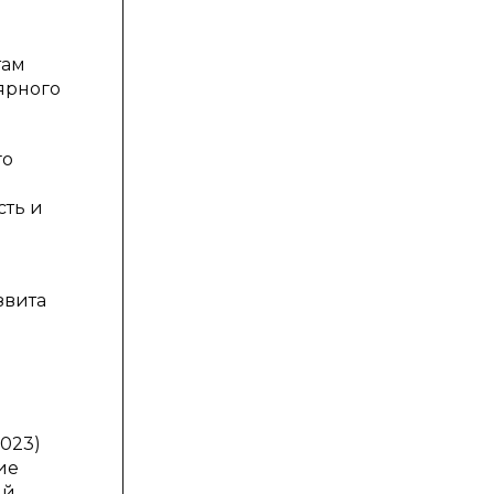
ю
там
ярного
го
и
сть и
звита
023)
ие
й.