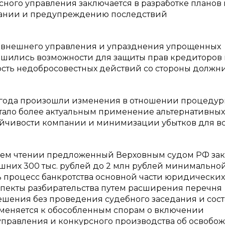
сного управления заключается в разработке планов 
ании и предупреждению последствий
ы внешнего управления и упразднения упрощенных
лучшились возможности для защиты прав кредиторов
ость недобросовестных действий со стороны должн
ва года произошли изменения в отношении процеду
стало более актуальным применение альтернативных
ойчивости компании и минимизации убытков для в
етьем чтении предложенный Верховным судом РФ зак
шних 300 тыс. рублей до 2 млн рублей минимально
ь процесс банкротства основной части юридических
спекты разбирательства путем расширения перечня
решения без проведения судебного заседания и сост
именяется к обособленным спорам о включении
 управления и конкурсного производства об освобо