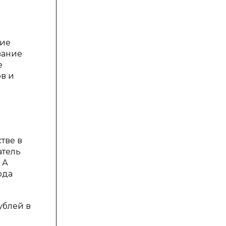
щие
вание
е
в и
тве в
атель
 А
ода
ублей в
.