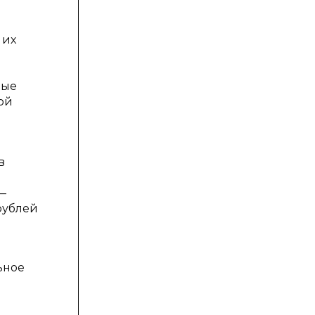
 их
ные
ой
в
—
рублей
ьное