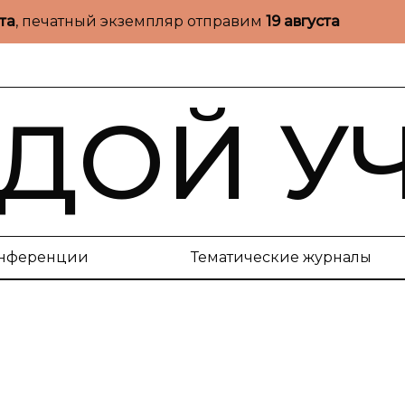
ста
, печатный экземпляр отправим
19 августа
ДОЙ У
нференции
Тематические журналы