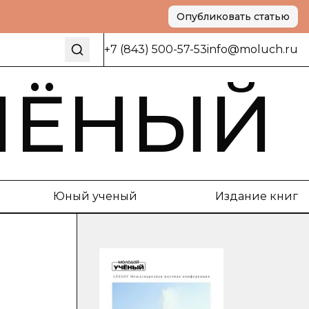
Опубликовать статью
+7 (843) 500-57-53
info@moluch.ru
ЧЁНЫЙ
Юный ученый
Издание книг