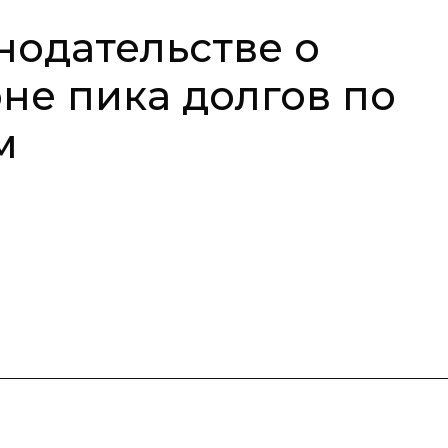
нодательстве о
не пика долгов по
м