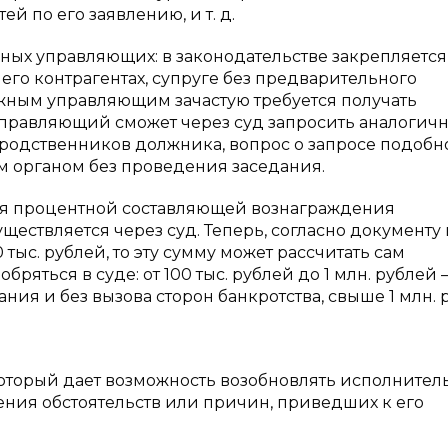
й по его заявлению, и т. д.
ых управляющих: в законодательстве закрепляется
го контрагентах, супруге без предварительного
ажным управляющим зачастую требуется получать
управляющий сможет через суд запросить аналогич
 родственников должника, вопрос о запросе подобн
 органом без проведения заседания.
ия процентной составляющей вознаграждения
ществляется через суд. Теперь, согласно документу 
тыс. рублей, то эту сумму может рассчитать сам
яться в суде: от 100 тыс. рублей до 1 млн. рублей 
ия и без вызова сторон банкротства, свыше 1 млн. 
который дает возможность возобновлять исполнител
нения обстоятельств или причин, приведших к его