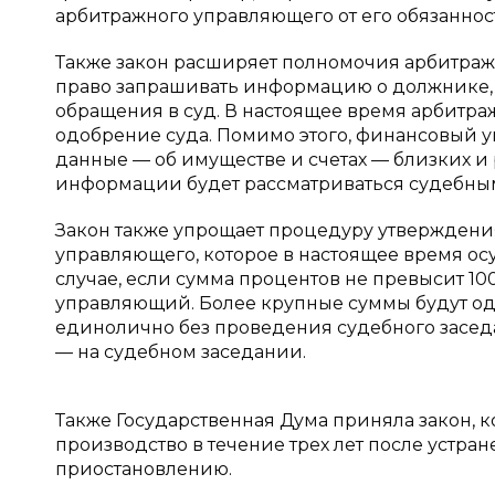
арбитражного управляющего от его обязанносте
Также закон расширяет полномочия арбитражн
право запрашивать информацию о должнике, е
обращения в суд. В настоящее время арбитр
одобрение суда. Помимо этого, финансовый 
данные — об имуществе и счетах — близких и
информации будет рассматриваться судебным
Закон также упрощает процедуру утвержден
управляющего, которое в настоящее время осу
случае, если сумма процентов не превысит 100 
управляющий. Более крупные суммы будут одобр
единолично без проведения судебного заседан
— на судебном заседании.
Также Государственная Дума приняла закон, 
производство в течение трех лет после устра
приостановлению.