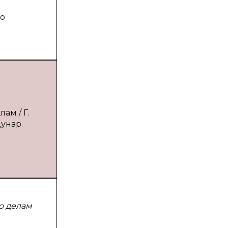
по
ам / Г.
дунар.
о делам