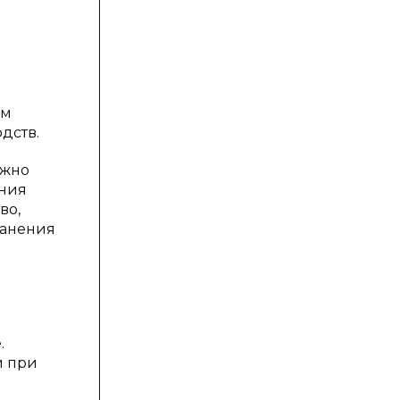
ым
дств.
лжно
ения
во,
ранения
.
й при