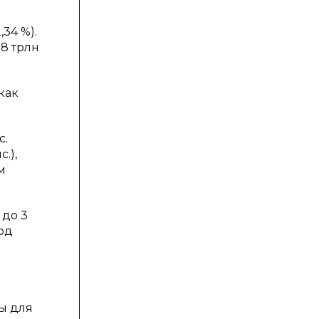
34 %).
8 трлн
как
с.
.),
м
 до 3
рд
ы для