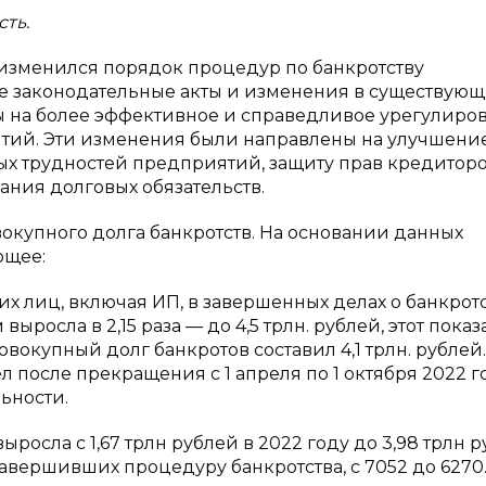
сть.
 изменился порядок процедур по банкротству
ые законодательные акты и изменения в существую
 на более эффективное и справедливое урегулиро
тий. Эти изменения были направлены на улучшени
х трудностей предприятий, защиту прав кредиторо
ния долговых обязательств.
вокупного долга банкротств. На основании данных
ющее:
 лиц, включая ИП, в завершенных делах о банкротс
росла в 2,15 раза — до 4,5 трлн. рублей, этот показ
овокупный долг банкротов составил 4,1 трлн. рублей.
ел после прекращения с 1 апреля по 1 октября 2022 г
ьности.
осла с 1,67 трлн рублей в 2022 году до 3,98 трлн р
авершивших процедуру банкротства, с 7052 до 6270