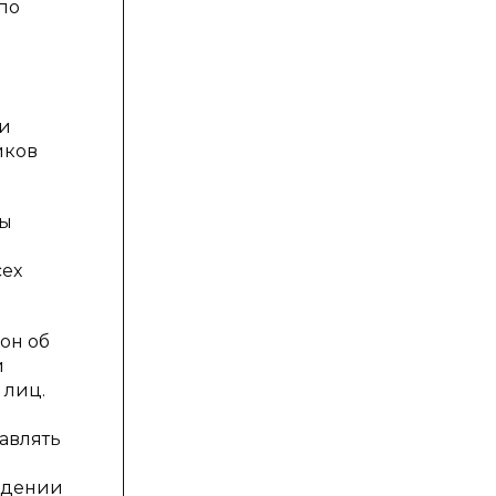
по
 и
иков
ры
сех
он об
й
 лиц.
авлять
ждении