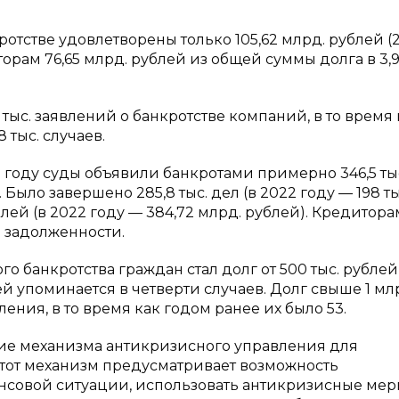
отстве удовлетворены только 105,62 млрд. рублей (2,
ам 76,65 млрд. рублей из общей суммы долга в 3,9
тыс. заявлений о банкротстве компаний, в то время 
 тыс. случаев.
3 году суды объявили банкротами примерно 346,5 ты
 Было завершено 285,8 тыс. дел (в 2022 году — 198 тыс
лей (в 2022 году — 384,72 млрд. рублей). Кредитора
 задолженности.
о банкротства граждан стал долг от 500 тыс. рублей
ей упоминается в четверти случаев. Долг свыше 1 мл
ения, в то время как годом ранее их было 53.
ие механизма антикризисного управления для
тот механизм предусматривает возможность
совой ситуации, использовать антикризисные мер