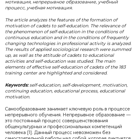
мотивация, непрерывное образование, учебный
процесс, учебная мотивация.
The article analyzes the features of the formation of
motivation of cadets to self-education. The relevance of
the phenomenon of self-education in the conditions of
continuous education and in the conditions of frequently
changing technologies in professional activity is analyzed.
The results of applied sociological research were summed
up, as wall as the attitude of cadets to educational
activities and self-education was studied. The main
elements of effective self-education of cadets of the 183
training center are highlighted and considered.
Keywords:
self-education, self-development, motivation,
continuing education, educational process, educational
motivation.
Самообразование занимает ключевую роль в процессе
непрерывного обучения. Непрерывное образование —
это постоянный процесс совершенствования
общекультурных и профессиональных компетенций
человека [1]. Данный процесс невозможен без
самостоятельной работы над собой, которая диктуется