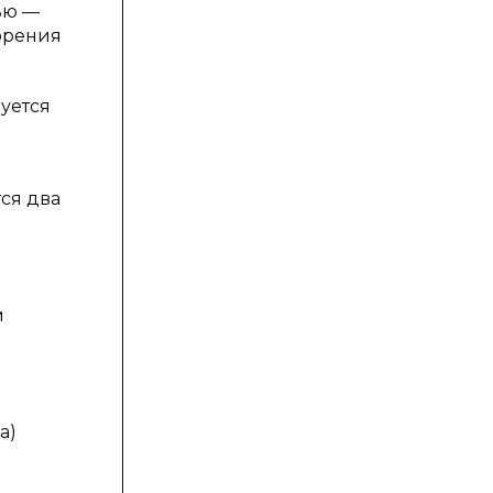
ью —
орения
зуется
ся два
м
а)