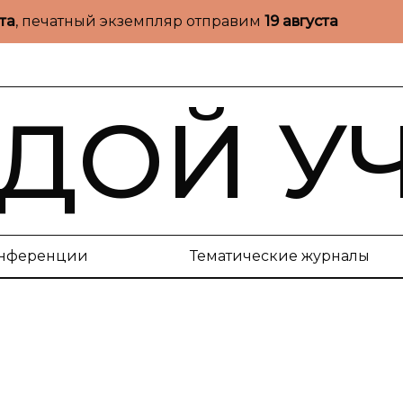
ста
, печатный экземпляр отправим
19 августа
ДОЙ У
нференции
Тематические журналы