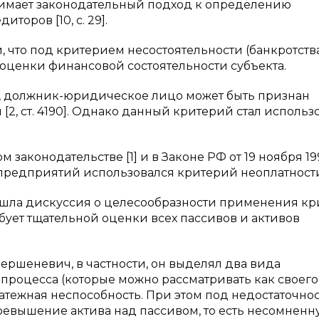
онимает законодательный подход к определению
торов [10, с. 29].
 что под критерием несостоятельности (банкротств
оценки финансовой состоятельности субъекта.
е, должник-юридическое лицо может быть признан
[2, ст. 4190]. Однако данный критерий стал использ
ом законодательстве [1] и в Законе РФ от 19 ноября 1
) предприятий использовался критерий неоплатност
 шла дискуссия о целесообразности применения кр
бует тщательной оценки всех пассивов и активов
ершеневич, в частности, он выделял два вида
 процесса (которые можно рассматривать как своего
атежная неспособность. При этом под недостаточно
ревышение актива над пассивом, то есть несомненн