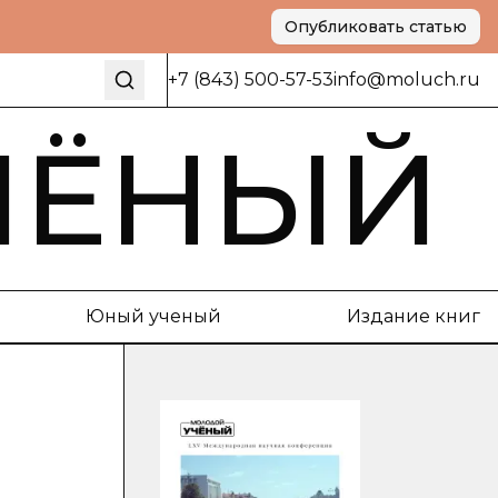
Опубликовать статью
+7 (843) 500-57-53
info@moluch.ru
ЧЁНЫЙ
Юный ученый
Издание книг