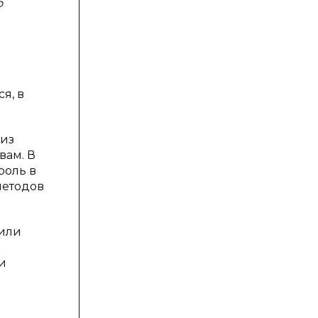
о
я, в
 из
вам. В
роль в
методов
 или
и