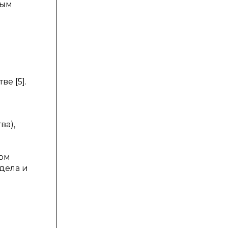
ным
е [5].
ва),
том
дела и