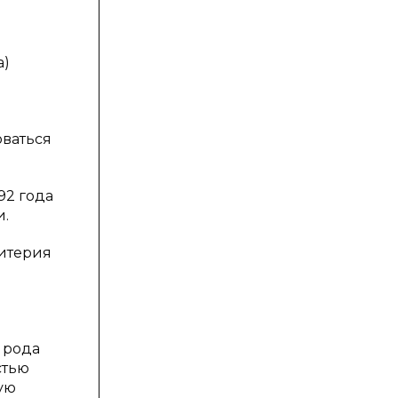
а)
оваться
992 года
и.
итерия
 рода
стью
ую