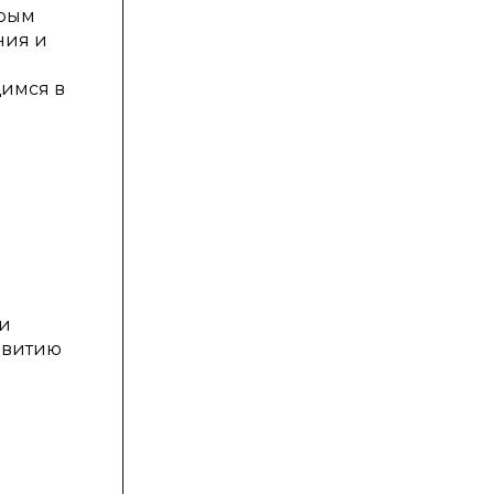
орым
ния и
имся в
 и
звитию