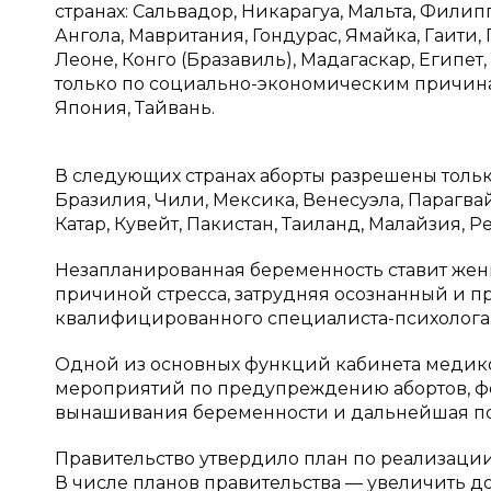
странах: Сальвадор, Никарагуа, Мальта, Фили
Ангола, Мавритания, Гондурас, Ямайка, Гаити, 
Леоне, Конго (Бразавиль), Мадагаскар, Египет
только по социально-экономическим причина
Япония, Тайвань.
В следующих странах аборты разрешены тольк
Бразилия, Чили, Мексика, Венесуэла, Парагва
Катар, Кувейт, Пакистан, Таиланд, Малайзия, Р
Незапланированная беременность ставит жен
причиной стресса, затрудняя осознанный и п
квалифицированного специалиста-психолога
Одной из основных функций кабинета медик
мероприятий по предупреждению абортов, 
вынашивания беременности и дальнейшая по
Правительство утвердило план по реализаци
В числе планов правительства — увеличить д