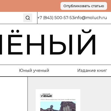
Опубликовать статью
+7 (843) 500-57-53
info@moluch.ru
ЧЁНЫЙ
Юный ученый
Издание книг