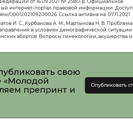
едерации от 16.09.2021 № 2580-р. Официальное
ный интернет-портал правовой информации. Досту
/View/0001202109200026. Ссылка активна на: 07.11.2021
ипатов И. С., Курбанова А. М., Мартынова Н. В. Проблема
направления в условиях демографической ситуации
ских абортов. Вопросы гинекологии, акушерства и
публиковать свою
е «Молодой
Опубликовать с
вляем препринт и