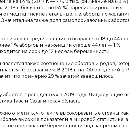
ие на 1,4 %); 2017 г. — 779,8 тыс. (снижение на 6,8 %)
м за 2018 г. большинство (57 %) зарегистрированных
ют медицинские легальные, т. е. аборты по желани
 Значительна также доля самопроизвольных абортов
произошло среди женщин в возрасте от 18 до 44 лет;
ее 1 % абортов и на женщин старше 44 лет — 1 %.
ходится на срок до 12 недель беременности.
 является также соотношение абортов и родов, кото
ивается прерыванием. В 2018 г. на 100 рождений в 
ачит, что примерно 29 % зачатий завершилось
 абортов, проведённых в 2019 году. Лидирующие 
лика Тува и Сахалинская область.
жно отметить, что такие высокоразвитые страны как
олее высокие показатели в мировой статистике, а
инское прерывание беременности под запретом в та