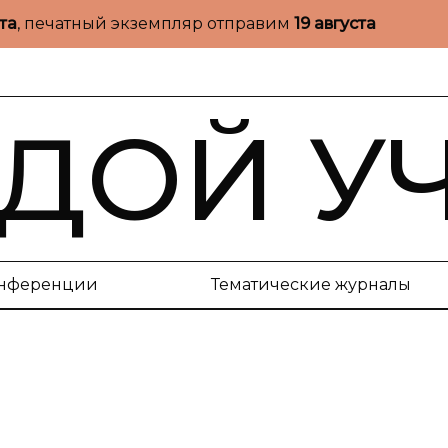
ста
, печатный экземпляр отправим
19 августа
ДОЙ У
нференции
Тематические журналы