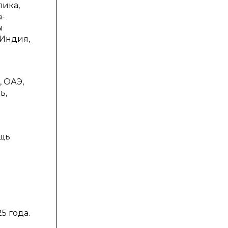
лика,
а-
ы
 Индия,
 ОАЭ,
ь,
ощь
5 года.