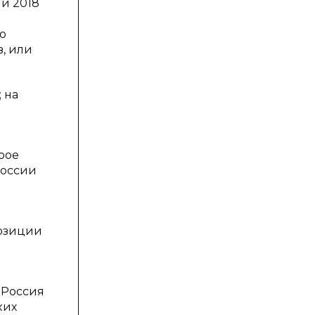
 и 2018
ю
, или
 на
рое
России
позиции
 Россия
ких