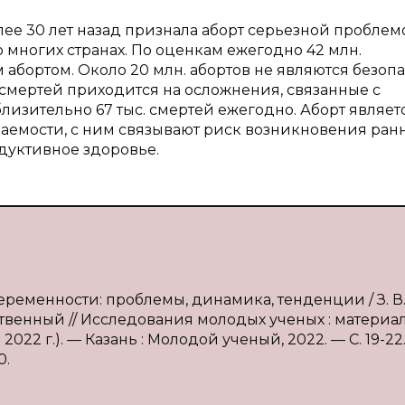
ее 30 лет назад признала аборт серьезной проблем
многих странах. По оценкам ежегодно 42 млн.
абортом. Около 20 млн. абортов не являются безоп
смертей приходится на осложнения, связанные с
близительно 67 тыс. смертей ежегодно. Аборт являет
аемости, с ним связывают риск возникновения ран
дуктивное здоровье.
еременности: проблемы, динамика, тенденции / З. В
дственный // Исследования молодых ученых : материа
 2022 г.). — Казань : Молодой ученый, 2022. — С. 19-22
0.