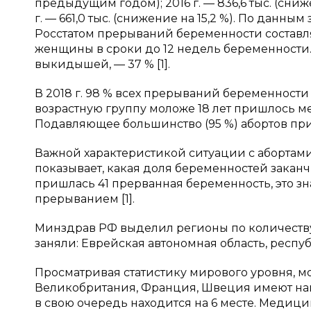
предыдущим годом); 2016 г. — 836,6 тыс. (снижен
г. — 661,0 тыс. (снижение на 15,2 %). По данны
Росстатом прерываний беременности составля
женщины в сроки до 12 недель беременности.
выкидышей, — 37 % [1].
В 2018 г. 98 % всех прерываний беременности 
возрастную группу моложе 18 лет пришлось мен
Подавляющее большинство (95 %) абортов при
Важной характеристикой ситуации с абортами
показывает, какая доля беременностей заканч
пришлась 41 прерванная беременность, это зн
прерыванием [1].
Минздрав РФ выделил регионы по количеству
заняли: Еврейская автономная область, респуб
Просматривая статистику мирового уровня, мо
Великобритания, Франция, Швеция имеют наиб
в свою очередь находится на 6 месте. Медиц