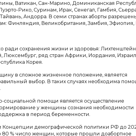
ппины, Ватикан, Сан-Марино, Доминиканская Респуб
Пуэрто-Рико, Суринам, Ирак, Сенегал, Гамбия, Сьерр
, Тайвань, Андорра. В семи странах аборты разрешен
м: Финляндия, Великобритания, Замбия, Эфиопия,
о ради сохранения жизни и здоровья: Лихтенштейн,
й, Люксембург, ряд стран Африки, Иордания, Израил
еспублика Корея.
щину в сложное жизненное положение, является
равильный выбор. В таких случаях необходима пом
.
о-социальной помощи является осуществление
формирование у женщины сознания необходимости
ддержка в период беременности.
и Концепции демографической политики РФ до 202
о 80 % число женщин, которые прошли доабортное