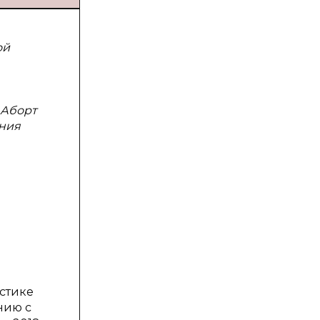
ой
 Аборт
ения
истике
ению с