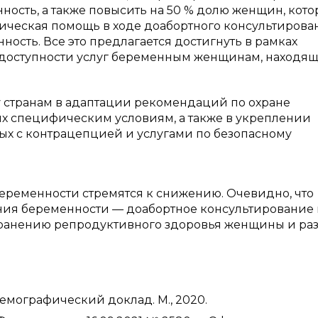
ность, а также повысить на 50 % долю женщин, кот
ическая помощь в ходе доабортного консультирова
ость. Все это предлагается достигнуть в рамках
оступности услуг беременным женщинам, находящ
у странам в адаптации рекомендаций по охране
их специфическим условиям, а также в укреплении
ых с контрацепцией и услугами по безопасному
еременности стремятся к снижению. Очевидно, что
ния беременности — доабортное консультирование
хранению репродуктивного здоровья женщины и ра
емографический доклад. М., 2020.