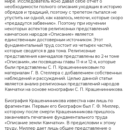
мире. Исследователь ясно давал себе отчет о
необходимости полного описания уходящих в историю
обрядов и традиций, поэтому с трепетом пытался не
упустить ни одной, как казалось, мелочи, которые скоро
«предадутся забвению». Поэтому при изучении
некоторых аспектов религиозных представлений
камчатских народов «Описание» является
единственным достоверным источником. Этот
фундаментальный труд состоит из четырех частей,
которые сводятся в два тома. Религиозные
представления камчадалов представлены во 2-м томе
«Описания», им посвящены главы 11-я и 12-я, которые
были представлены С. П. Крашенинниковым по
материалам Г. В. Стеллера с добавлением собственных
наблюдений и рассуждений. Целью данной статьи
является анализ религиозных представлений народов
Камчатки на основе монографии С. П. Крашенинникова.
Биография Крашенинникова известна нам лишь по
фрагментам. Первым его биографом был Г. Ф. Миллер,
которому после смерти Крашенинникова пришлось
заканчивать печатание фундаментального труда
«Описание земли Камчатки». В предисловии к этому
труду, Миллер дает лишь общее представление о