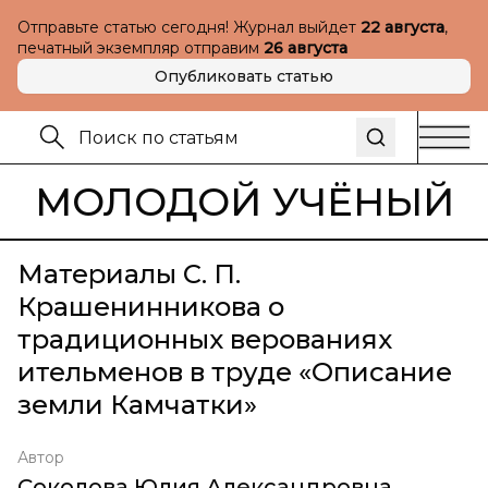
Отправьте статью сегодня! Журнал выйдет
22 августа
,
печатный экземпляр отправим
26 августа
Опубликовать статью
МОЛОДОЙ УЧЁНЫЙ
Материалы С. П.
Крашенинникова о
традиционных верованиях
ительменов в труде «Описание
земли Камчатки»
Автор
Соколова Юлия Александровна