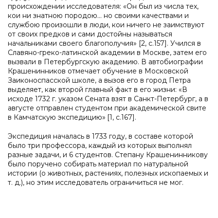
происхождении исследователя: «Он был из числа тех,
кои ни знатною породою… но своими качествами и
службою произошли в люди, кои ничего не заимствуют
от своих предков и сами достойны называться
начальниками своего благополучия» [2, с.157]. Учился в
Славяно-греко-латинской академии в Москве, затем его
вызвали в Петербургскую академию. В автобиографии
Крашенинников отмечает обучение в Московской
Заиконоспасской школе, а вызов его в город Петра
выделяет, как второй главный факт в его жизни: «В
исходе 1732 г. указом Сената взят в Санкт-Петербург, а в
августе отправлен студентом при академической свите
в Камчатскую экспедицию»
[1, с.167].
Экспедиция началась в 1733 году, в составе которой
было три профессора, каждый из которых выполнял
разные задачи, и 6 студентов. Степану Крашенинникову
было поручено собирать материал по натуральной
истории (о животных, растениях, полезных ископаемых и
т. д.), но этим исследователь ограничиться не мог.