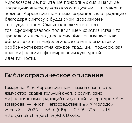
мировоззрение, почитание природных сил и наличие
посредников между человеком и духами — шаманов и
волхвов. Корейский шаманизм сохранил свою традицию
благодаря синтезу с буддизмом, даосизмом и
конфуцианством. Славянское же язычество
трансформировалось под влиянием христианства, что
привело к явлению двоеверия. Анализ выявляет как
общие архетипы мифологического мышления, так и
особенности развития каждой традиции, подчёркивая
роль мифологии в формировании культурной
идентичности.
Библиографическое описание
Гомарова, А. У. Корейский шаманизм и славянское
язычество: сравнительный анализ религиозно-
мифологических традиций в изустной литературе / А. У.
Гомарова. — Текст : непосредственный // Молодой
ученый. — 2026. — № 16 (619). — С. 599-604. — URL:
https://moluch.ru/archive/619/135343.