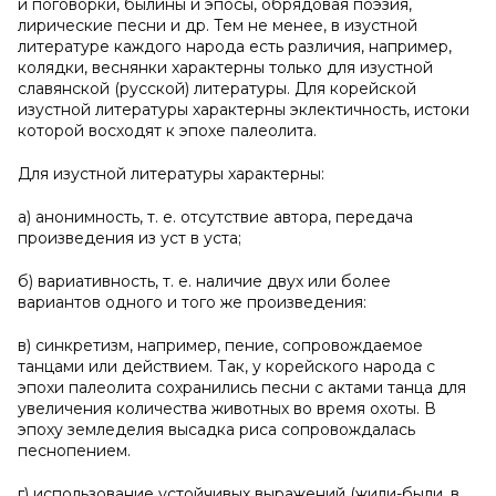
и поговорки, былины и эпосы, обрядовая поэзия,
лирические песни и др. Тем не менее, в изустной
литературе каждого народа есть различия, например,
колядки, веснянки характерны только для изустной
славянской (русской) литературы. Для корейской
изустной литературы характерны эклектичность, истоки
которой восходят к эпохе палеолита.
Для изустной литературы характерны:
а) анонимность, т. е. отсутствие автора, передача
произведения из уст в уста;
б) вариативность, т. е. наличие двух или более
вариантов одного и того же произведения:
в) синкретизм, например, пение, сопровождаемое
танцами или действием. Так, у корейского народа с
эпохи палеолита сохранились песни с актами танца для
увеличения количества животных во время охоты. В
эпоху земледелия высадка риса сопровождалась
песнопением.
г) использование устойчивых выражений (жили-были, в