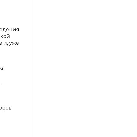
ведения
акой
 и, уже
ом
.
торов