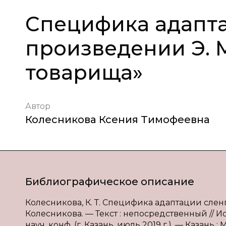
Специфика адапта
произведении Э. 
товарища»
Автор
Колесникова Ксения Тимофеевна
Библиографическое описание
Колесникова, К. Т. Специфика адаптации сленг
Колесникова. — Текст : непосредственный // 
науч. конф. (г. Казань, июль 2019 г.). — Казань :