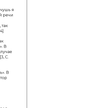
 чушь я
ой речи
 так
].
ак
. В
случае
, С.
ь». В
втор