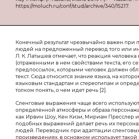
https://moluch.ru/conf/stud/archive/340/15217.
Конечный результат чрезвычайно важен при пе
людей на предложенный перевод того или ин
Л. К. Латышев отмечает, что реакция человека
(отраженными в нем свойствами текста, его с
предпоссылок, которыми человек должен обла
текст. Сюда относится знание языка, на кото
языковым стандартам и стереотипам и опреде
толком понять, о чем идет речь [2].
Сленговые выражения чаще всего используют
определённой атмосферы и образа персонажа.
как Ирвин Шоу, Кен Кизи, Мириам Пресслер 
подобных выражений делает речь их персона
людей. Переводчик при адаптации сленговы
произведениях, в основном использует такой