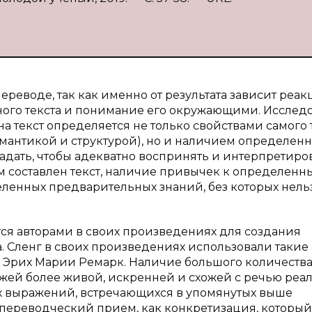
реводе, так как именно от результата зависит реак
ого текста и понимание его окружающими. Исслед
 на текст определяется не только свойствами самого 
емантикой и структурой), но и наличием определен
дать, чтобы адекватно воспринять и интерпретиро
ром составлен текст, наличие привычек к определенн
ленных предварительных знаний, без которых нель
ся авторами в своих произведениях для создания
 Сленг в своих произведениях использовали такие 
и Эрих Марии Ремарк. Наличие большого количеств
жей более живой, искренней и схожей с речью реа
х выражений, встречающихся в упомянутых выше
 переводческий прием, как конкретизация, который