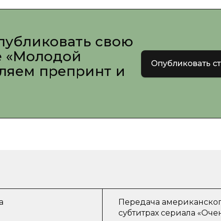
публиковать свою
е «Молодой
Опубликовать с
вляем препринт и
а
Передача американского
субтитрах сериала «Оче