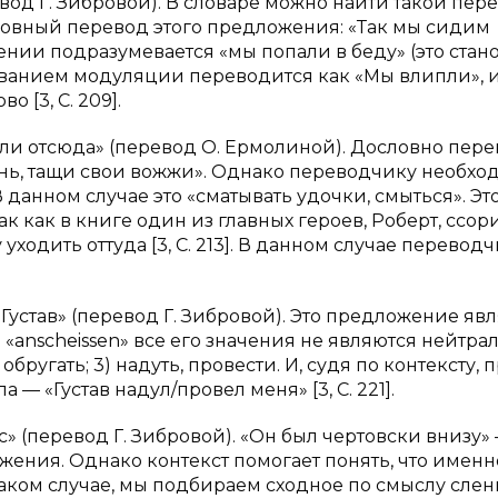
ревод Г. Зибровой). В словаре можно найти такой пер
ословный перевод этого предложения: «Так мы сидим
нии подразумевается «мы попали в беду» (это стан
ьзованием модуляции переводится как «Мы влипли», 
о [3, С. 209].
, вали отсюда» (перевод О. Ермолиной). Дословно пер
ень, тащи свои вожжи». Однако переводчику необхо
данном случае это «сматывать удочки, смыться». Эт
к как в книге один из главных героев, Роберт, ссори
уходить оттуда [3, С. 213]. В данном случае перевод
 Густав» (перевод Г. Зибровой). Это предложение яв
 «anscheissen» все его значения не являются нейтра
обругать; 3) надуть, провести. И, судя по контексту, 
 — «Густав надул/провел меня» [3, С. 221].
с» (перевод Г. Зибровой). «Он был чертовски внизу» 
ения. Однако контекст помогает понять, что имен
В таком случае, мы подбираем сходное по смыслу сле