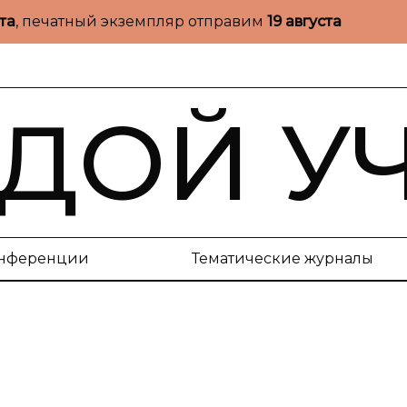
ста
, печатный экземпляр отправим
19 августа
ДОЙ У
нференции
Тематические журналы