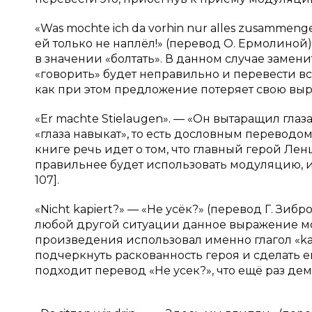
«Was mochte ich da vorhin nur alles zusammeng
ей только не наплёл!» (перевод О. Ермолиной
в значении «болтать». В данном случае замен
«говорить» будет неправильно и перевести вс
как при этом предложение потеряет свою выраз
«Er machte Stielaugen». — «Он вытаращил глаза
«глаза навыкат», то есть дословным переводом
книге речь идет о том, что главный герой Ле
правильнее будет использовать модуляцию, и 
107].
«Nicht kapiert?» — «Не усёк?» (перевод Г. Зибр
любой другой ситуации данное выражение мог
произведения использовал именно глагол «kapie
подчеркнуть раскованность героя и сделать е
подходит перевод «Не усек?», что ещё раз де