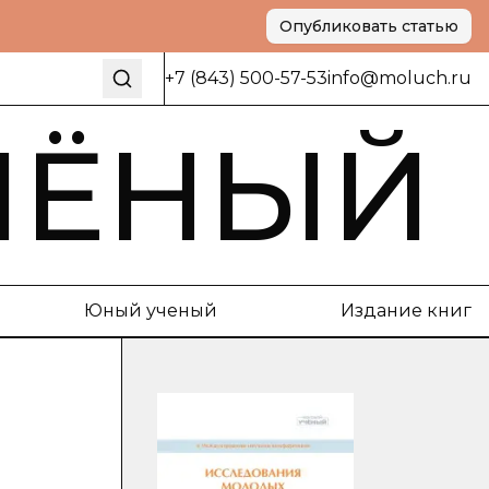
Опубликовать статью
+7 (843) 500-57-53
info@moluch.ru
ЧЁНЫЙ
Юный ученый
Издание книг