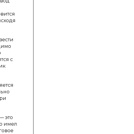
евод
овится
исходя
евести
димо
о
тся с
чик
ляется
льно
при
— это
но имел
нговое