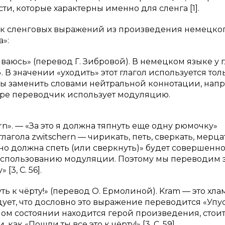
и, которые характерны именно для сленга [1].
к сленговых выражений из произведения немецко
»:
мываюсь» (перевод Г. Зибровой). В немецком языке у 
. В значении «уходить» этот глагол используется тол
бы заменить словами нейтральной коннотации, нап
имере переводчик использует модуляцию.
ern». — «За это я должна тяпнуть еще одну рюмочку»
агола zwitschern — чирикать, петь, сверкать, мерцат
ьно должна спеть (или сверкнуть)» будет совершенн
использованию модуляции. Поэтому мы переводим э
[3, С. 56].
ть к чёрту!» (перевод О. Ермолиной). Kram — это хлам
едует, что дословно это выражение переводится «Упу
льном состоянии находится герой произведения, стои
ак «Пошли ты все это к чёрту!» [3, С. 59].