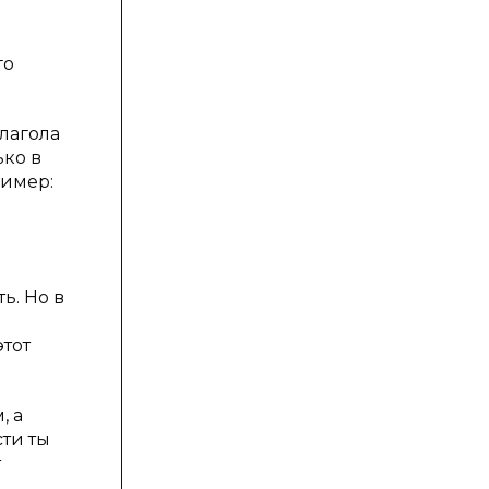
го
глагола
ько в
ример:
ь. Но в
о
тот
, а
сти ты
т