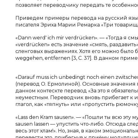
позволяет переводчику передать те особенност
Приведем примеры перевода на русский язы
писателя Эриха Марии Ремарка «Три товарища
«Dann werd' ich mir verdrücken». — «Тогда я с
«verdrücken» есть значение «смять, раздавить»
сленговых выражениях. Хотя его можно было 
weggehen, entfernen [3, С. 37]. В данном пр
«Darauf muss ich unbedingt noch einen zwitsch
(перевод О. Ермолиной). Основные значения гл
данном контескте перевод «За это я обязател
неуместным. Переводчик вновь прибегает к 
глагол, как «тяпнуть» или «пропустить рюмочку» 
«Lass den Kram sausen». — «Пошли ты всю эту му
sausen lassen — упустить что-либо. Отсюда сл
весь этот хлам!». Но, зная, в каком эмоциона
перевести это, прибегнув к приёму модуляции, к