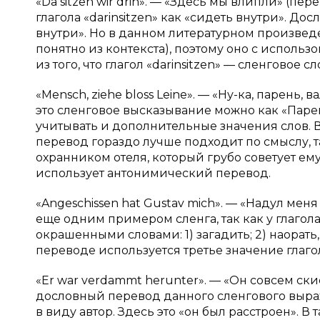
«Da sitzen wir drin». — «Здесь мы влипли» (пе
глагола «darinsitzen» как «сидеть внутри». Д
внутри». Но в данном литературном произведе
понятно из контекста), поэтому оно с испол
из того, что глагол «darinsitzen» — сленговое слов
«Mensch, ziehe bloss Leine». — «Ну-ка, парень
это сленговое высказывание можно как «Пар
учитывать и дополнительные значения слов. В 
перевод гораздо лучше подходит по смыслу, та
охранником отеля, который грубо советует ему 
использует антонимический перевод.
«Angeschissen hat Gustav mich». — «Надул меня
еще одним примером сленга, так как у глагола
окрашенными словами: 1) загадить; 2) наорать, 
переводе используется третье значение глагола
«Er war verdammt herunter». — «Он совсем ски
дословный перевод данного сленгового выраж
в виду автор. Здесь это «он был расстроен». 