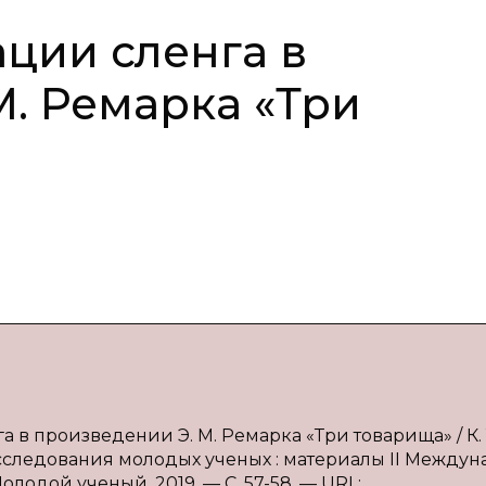
ции сленга в
М. Ремарка «Три
а в произведении Э. М. Ремарка «Три товарища» / К. 
Исследования молодых ученых : материалы II Междуна
 Молодой ученый, 2019. — С. 57-58. — URL: