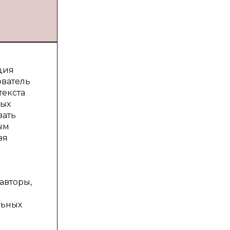
ция
ователь
текста
ных
вать
ым
зя
авторы,
а
льных