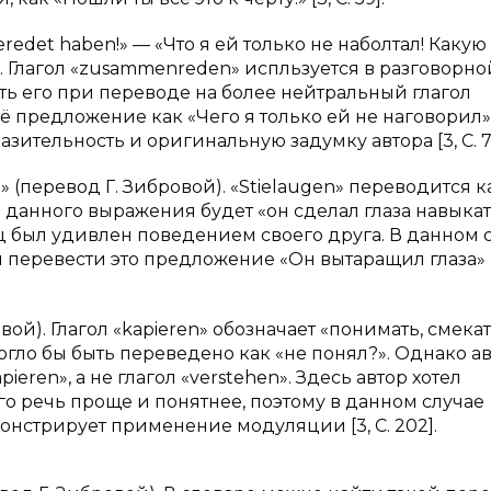
eredet haben!» — «Что я ей только не наболтал! Какую
). Глагол «zusammenreden» испльзуется в разговорн
ить его при переводе на более нейтральный глагол
ё предложение как «Чего я только ей не наговорил»,
ительность и оригинальную задумку автора [3, С. 74
» (перевод Г. Зибровой). «Stielaugen» переводится к
 данного выражения будет «он сделал глаза навыкат»
нц был удивлен поведением своего друга. В данном 
перевести это предложение «Он вытаращил глаза» [3
овой). Глагол «kapieren» обозначает «понимать, смекат
ло бы быть переведено как «не понял?». Однако а
ren», а не глагол «verstehen». Здесь автор хотел
го речь проще и понятнее, поэтому в данном случае
монстрирует применение модуляции [3, С. 202].