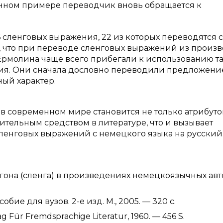
данном примере переводчик вновь обращается к
 сленговых выражения, 22 из которых переводятся с
, что при переводе сленговых выражений из произ
 Ермолина чаще всего прибегали к использованию т
я. Они сначала дословно переводили предложение
ный характер.
в современном мире становится не только атрибут
ительным средством в литературе, что и вызывает
ленговых выражений с немецкого языка на русский
ргона (сленга) в произведениях немецкоязычных ав
обие для вузов. 2-е изд. М., 2005. — 320 с.
 Für Fremdsprachige Literatur, 1960. — 456 S.