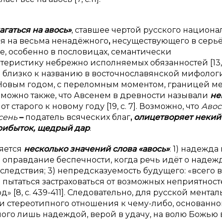
агаться на авось»
, ставшее чертой русского национа
ся на весьма ненадёжного
,
несуществующего в серь
ре, особенно в пословицах, семантически
ристику небрежно исполняемых обязанностей [13, с.
и близко к названию в восточнославянской мифолог
 Новым годом, с переломным моментом, границей м
ожно также, что Авсенем в древности называли
не
 старого к новому году [19, с. 7]. Возможно, что
Авос
сень
–
податель всяческих благ
,
олицетворяет некий
прибыток, щедрый дар
.
яется
несколько значений слова «авось»
: 1) надежда
) оправдание беспечности, когда речь идёт о надеж
следствия; 3) непредсказуемость будущего: «всего 
пытаться застраховаться от возможных неприятност
 [8, с. 439-411]. Следовательно, для русской мента
и стереотипного отношения к чему-либо, основанно
го лишь надеждой, верой в удачу, на волю Божью 