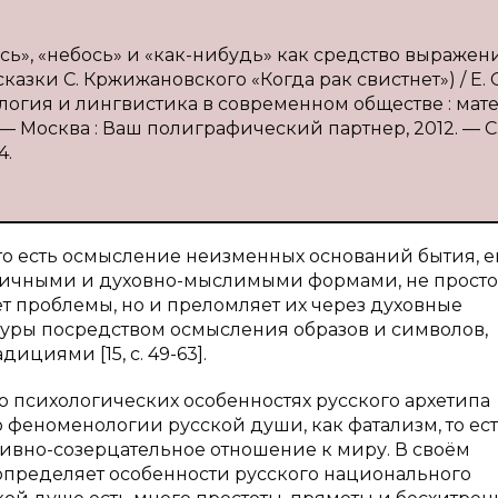
ось», «небось» и «как-нибудь» как средство выражен
азки С. Кржижановского «Когда рак свистнет») / Е. 
ология и лингвистика в современном обществе : ма
). — Москва : Ваш полиграфический партнер, 2012. — С.
4.
 то есть осмысление неизменных оснований бытия, е
рвичными и духовно-мыслимыми формами, не просто
т проблемы, но и преломляет их через духовные
уры посредством осмысления образов и символов,
циями [15, с. 49-63].
о психологических особенностях русского архетипа
феноменологии русской души, как фатализм, то ест
сивно-созерцательное отношение к миру. В своём
определяет особенности русского национального