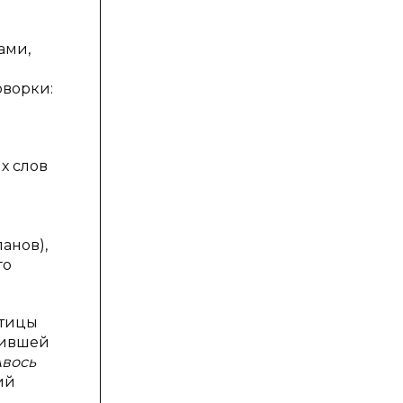
ами,
оворки:
х слов
панов),
го
стицы
лившей
вось
ий