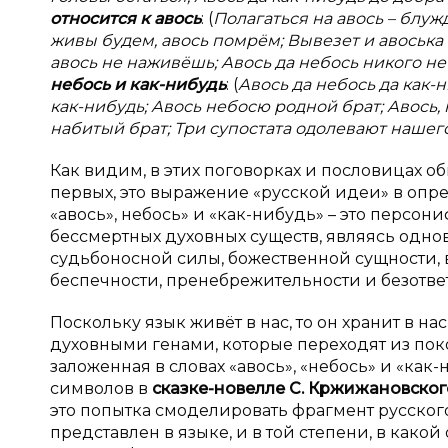
относится к авось
: (
Полагаться на авось – блужд
живы будем, авось помрём; Вывезет и авоська –
авось не наживёшь; Авось да небось никого не
небось и как-нибудь
: (
Авось да небось да как-н
как-нибудь; Авось небосю родной брат; Авось, 
набитый брат; Три супостата одолевают нашего 
Как видим, в этих поговорках и пословицах о
первых, это выражение «русской идеи» в опр
«авось», небось» и «как-нибудь» – это персо
бессмертных духовных существ, являясь одно
судьбоносной силы, божественной сущности, 
беспечности, пренебрежительности и безотве
Поскольку язык живёт в нас, то он хранит в на
духовными генами, которые переходят из покол
заложенная в словах «авось», «небось» и «как
символов в
сказке-новелле С. Кржижановског
это попытка смоделировать фрагмент русского
представлен в языке, и в той степени, в как