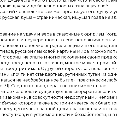
кой душе есть много простоты, прямоты и бесхитрен
я, кающаяся и до болезненности сознающая своё
сский человек, что сам Бог организует его душу и у
х русская душа – странническая, ищущая града не з
ование на удачу и вера в сказочные сюрпризы (когд
печность и неуверенность в себе, непрактичность и
о человека не только определяющими в его поведен
отивов, русской языковой картины мира. Можно поп
 стороны, на опыте многих поколений своих предк
 предопределено в его жизни, многое может произой
ни предпринимал. С другой стороны, как полагает В.
изни «почти нет стандартных, рутинных путей из од
ыкаться на необработанное бытие», практически лю
. 31]. Следовательно, вера в независимое от нас
 умнее человека и существует как сверхрациональн
и законами, в совокупности недоступными челове
у бытию
, которое также воспринимается как благоп
 несущегося к желанной цели, сказывается и в фат
поступков, и в устремлённости к беззаботности, и в 