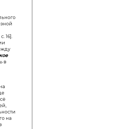
льного
ёзной
 16].
ии
ежду
кое
ь
в
 на
де
всё
ей,
льности
го на
в