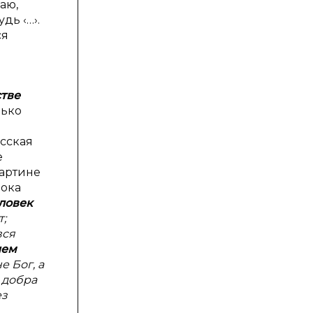
аю,
дь ‹…›.
ся
тве
лько
усская
е
картине
рока
ловек
т;
вся
ием
е Бог, а
 добра
ез