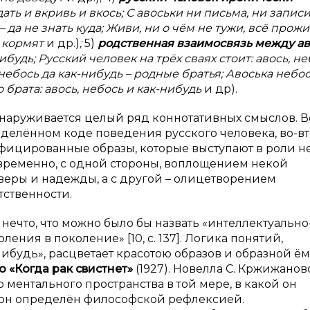
ать и вкривь и вкось; С авоськи ни письма, ни записи
 да не знать куда; Живи, ни о чём не тужи, всё прож
 кормят
и др.)
;
5)
родственная взаимосвязь между ав
ибудь; Русский человек на трёх сваях стоит: авось, не
небось да как-нибудь – родные братья; Авоська небо
брата: авось, небось и как-нибудь
и др).
бнаруживается целый ряд коннотативных смыслов. В
еделённом коде поведения русского человека, во-вт
нифицированные образы, которые выступают в роли н
временно, с одной стороны, воплощением некой
веры и надежды, а с другой – олицетворением
тственности.
с нечто, что можно было бы назвать «интеллектуально
ения в поколение» [10, с. 137]. Логика понятий,
-нибудь», расцветает красотою образов и образной ё
о «Когда рак свистнет»
(1927). Новелла С. Кржижанов
 ментального пространства в той мере, в какой он
ой он определён философской рефлексией.