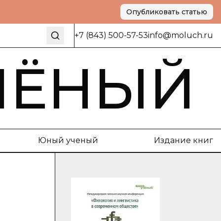
Опубликовать статью
+7 (843) 500-57-53
info@moluch.ru
ЧЁНЫЙ
Юный ученый
Издание книг