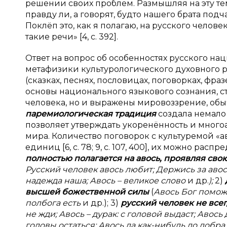
решении своих проблем. Размышляя на эту тему,
правду ли, а говорят, будто нашего брата подча
Поклёп это, как я полагаю, на русского челове
такие речи» [4, с. 392].
Ответ на вопрос об особенностях русского на
метафизики культурологического духовного 
(сказках, песнях, пословицах, поговорках, фр
основы национального языкового сознания,
человека, но и выражены мировоззрение, обы
паремиологическая традиция
создала немало 
позволяет утверждать укоренённость и много
мира. Количество поговорок с культуремой «а
единиц [6, с. 78; 9, с. 107, 400], их можно рас
полностью полагается на авось, проявляя сво
Русский человек авось любит; Держись за авось,
надежда наша; Авось – великое слово
и др.
);
2)
высшей божественной силы
(
Авось Бог поможет
полбога есть
и др.); 3)
русский человек не всег
не жди; Авось – дурак: с головой выдаст; Авось 
головы остаться; Авось да как-нибудь до добра