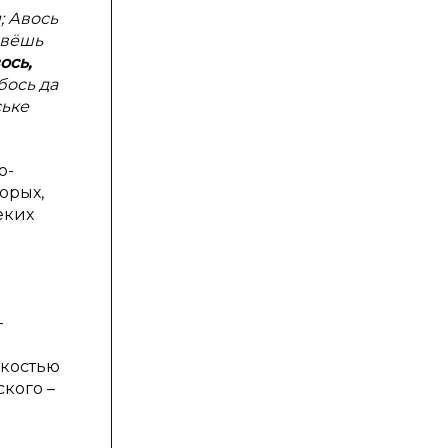
; Авось
ивёшь
ось,
бось да
ське
о-
орых,
еких
-
мкостью
ского –