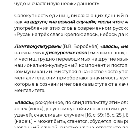
чудо и счастливую неожиданность.
Совокупность единиц, выражающих данный в
как
«а вдруг»; «на всякий случай»; «если что»; 
употребления этих слов в современном русск
«Русак на трёх сваях крепок: авось, небось да 
Лингвокультуремы
(В.В. Воробьёв)
«авось», «н
называемых
дискурсных слов
(«мелких слов»,
и частиц, трудно переводимых на другие язык
национально-культурный компонент и постоя
коммуникации. Выступая в качестве часто у
менталитета, они приобретают значимость
кул
которые в сознании человека выступают в ка
менталитета.
«Авось»
, рождённое, по свидетельству этимол
«осе» («вот»), у русских устойчиво ассоции
удачей, счастливым случаем [16, с. 59; 18, с. 25
(нареч.) – может быть, станется, сбудется, с
желанный случай, счастье, удача, отвага; кто дела