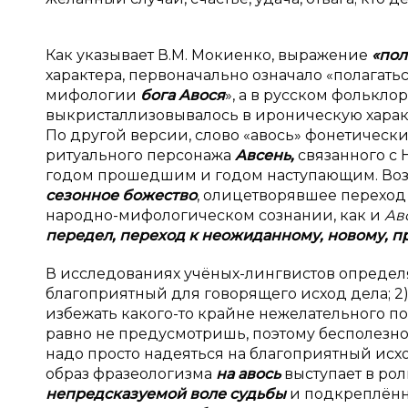
Как указывает В.М. Мокиенко, выражение
«пол
характера, первоначально означало «полагать
мифологии
бога Авося
», а в русском фолькло
выкристаллизовывалось в ироническую характе
По другой версии, слово «авось» фонетическ
ритуального персонажа
Авсень,
связанного с
годом прошедшим и годом наступающим. Возм
сезонное божество
, олицетворявшее переход от
народно-мифологическом сознании, как и
Ав
передел, переход к неожиданному, новому, 
В исследованиях учёных-лингвистов определ
благоприятный для говорящего исход дела; 2
избежать какого-то крайне нежелательного по
равно не предусмотришь, поэтому бесполезно 
надо просто надеяться на благоприятный исход»
образ фразеологизма
на авось
выступает в рол
непредсказуемой воле судьбы
и
подкреплённо