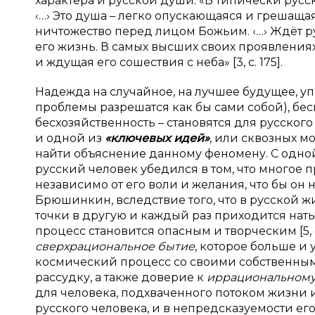
характера и русской души: «В типически русс
‹…› Это душа – легко опускающаяся и грешаща
ничтожество перед лицом Божьим. ‹…› Ждёт ру
его жизнь. В самых высших своих проявления
и ждущая его сошествия с неба» [3, с. 175].
Надежда на случайное, на лучшее будущее, уп
проблемы разрешатся как бы сами собой), бес
бесхозяйственность – становятся для русског
и одной из
«ключевых идей»
, или сквозных м
найти объяснение данному феномену. С одной
русский человек убедился в том, что многое
независимо от его воли и желания, что бы он 
Брюшинкин, вследствие того, что в русской ж
точки в другую и каждый раз приходится нат
процесс становится опасным и творческим [5, с
сверхрациональное бытие
, которое больше и
космический процесс со своими собственным
рассудку, а также доверие к
иррациональном
для человека, подхваченного потоком жизни и
русского человека, и в непредсказуемости его 