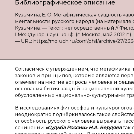
Библиографическое описание
Кузьмина, Е. О. Метафизическая сущность «ав
ментальности русского народа (на материале ск
Кузьмина. — Текст : непосредственный // Фил
I Междунар. науч. конф. (г. Москва, май 2012 г.
— URL: https://moluch.ru/conf/phil/archive/27/233
Согласимся с утверждением, что метафизика,
законов и принципов, которые являются пе
отвечает на многие вопросы человека и решае
основания бытия каждой национальной культ
обусловленных национально-культурными тради
В исследованиях философов и культурологов 
неоднократно подчёркивалось такое свойство 
способность русского человека выражать пас
сочинении
«Судьба России» Н.А. Бердяев
так 