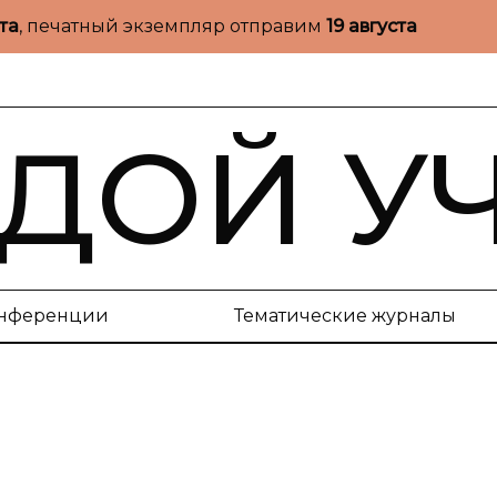
ста
, печатный экземпляр отправим
19 августа
ДОЙ У
нференции
Тематические журналы