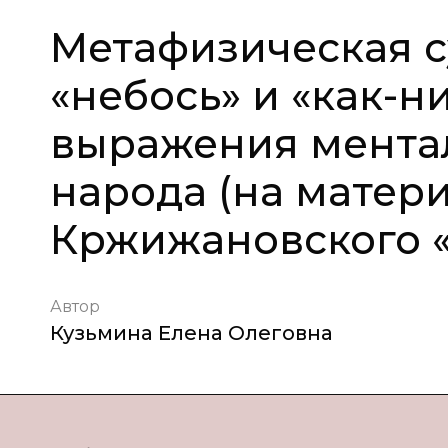
Метафизическая с
«небось» и «как-н
выражения ментал
народа (на матери
Кржижановского «
Автор
Кузьмина Елена Олеговна