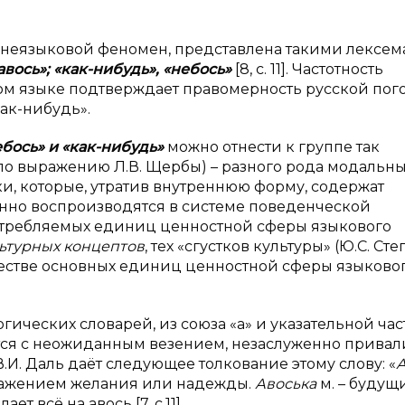
неязыковой феномен, представлена такими лексем
«авось»; «как-нибудь», «небось»
[8, с. 11]. Частотность
ом языке подтверждает правомерность русской пог
как-нибудь».
ебось» и «как-нибудь»
можно отнести к группе так
 по выражению Л.В. Щербы) – разного рода модальны
и, которые, утратив внутреннюю форму, содержат
нно воспроизводятся в системе поведенческой
потребляемых единиц ценностной сферы языкового
ьтурных концептов
, тех «сгустков культуры» (Ю.С. Сте
честве основных единиц ценностной сферы языково
огических словарей, из союза «а» и указательной ча
руется с неожиданным везением, незаслуженно прива
;]. В.И. Даль даёт следующее толкование этому слову: «
А
 выражением желания или надежды.
Авоська
м. – будущ
ет всё на авось [7, с.11].