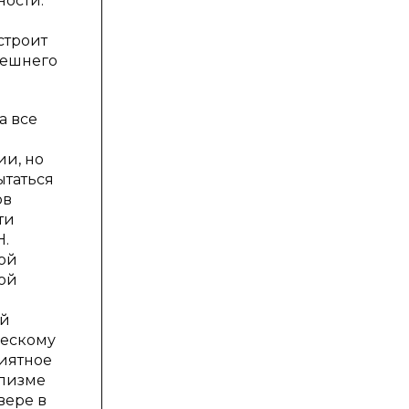
ности.
строит
дешнего
а все
ии, но
ытаться
ов
ти
Н.
ной
бой
ый
ческому
риятное
ализме
вере в