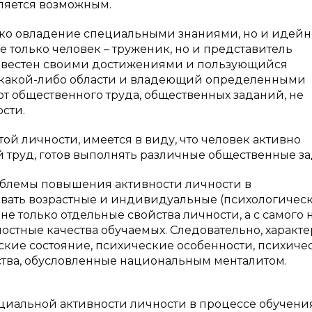
ляется возможным.
лько овладение специальными знаниями, но и идейн
е только человек – труженик, но и представитель
звестен своими достижениями и пользующийся
в какой-либо области и владеющий определенными
от общественного труда, общественных заданий, не
сти.
той личности, имеется в виду, что человек активно
й труд, готов выполнять различные общественные за
облемы повышения активности личности в
вать возрастные и индивидуальные (психологичес
не только отдельные свойства личности, а с самого 
стные качества обучаемых. Следовательно, характе
еские состояние, психические особенности, психиче
ства, обусловленные национальным менталитом.
оциальной активности личности в процессе обучени