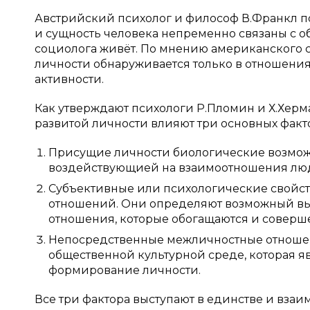
Австрийский психолог и философ В.Франкл п
и сущность человека непременно связаны с о
социолога живёт. По мнению американского с
личности обнаруживается только в отношениях
активности.
Как утверждают психологи Р.Пломин и Х.Херм
развитой личности влияют три основных фак
Присущие личности биологические возможн
воздействующией на взаимоотношения лю
Субъективные или психологические свойс
отношений. Они определяют возможный вы
отношения, которые обогащаются и соверше
Непосредственные межличностные отношен
общественной культурной среде, которая 
формирование личности.
Все три фактора выступают в единстве и взаи