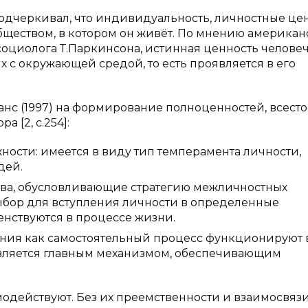
одчеркивал, что индивидуальность, личностные це
бществом, в котором он живёт. По мнению американ
оциолога Т.Паркинсона, истинная ценность челове
 с окружающей средой, то есть проявляется в его
анс (1997) на формирование полноценностей, всест
тора
[2, с.254]:
ости: имеется в виду тип темперамента личности,
дей.
тва, обусловливающие стратегию межличностных
бор для вступления личности в определенные
нствуются в процессе жизни.
ия как самостоятельный процесс функционируют 
является главным механизмом, обеспечивающим
модействуют. Без их преемственности и взаимосвяз