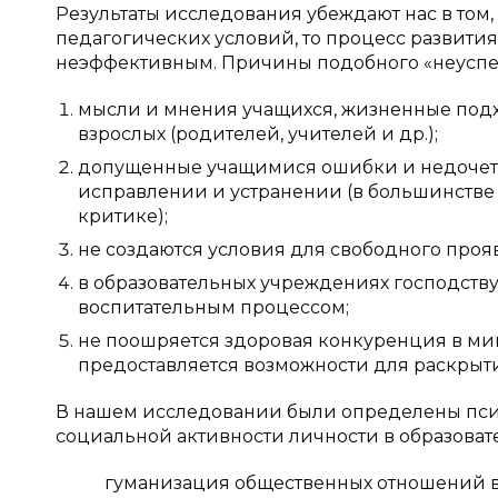
Результаты исследования убеждают нас в том,
педагогических условий, то процесс развити
неэффективным. Причины подобного «неуспех
мысли и мнения учащихся, жизненные подх
взрослых (родителей, учителей и др.);
допущенные учащимися ошибки и недочеты 
исправлении и устранении (в большинстве 
критике);
не создаются условия для свободного про
в образовательных учреждениях господству
воспитательным процессом;
не поошряется здоровая конкуренция в мик
предоставляется возможности для раскрыти
В нашем исследовании были определены пс
социальной активности личности в образоват
гуманизация общественных отношений в