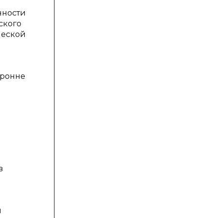
нности
ского
ческой
оронне
в
и