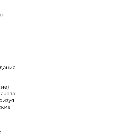
о-
дания.
кие)
начала
ризуя
ские
я