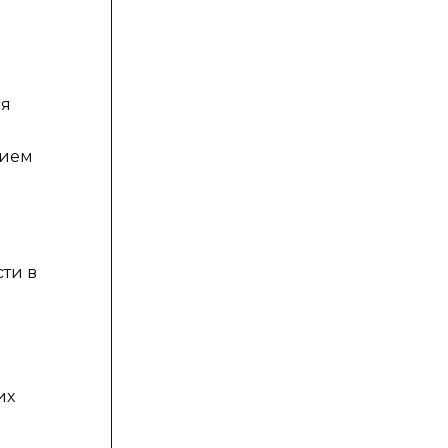
ся
нием
ти в
их