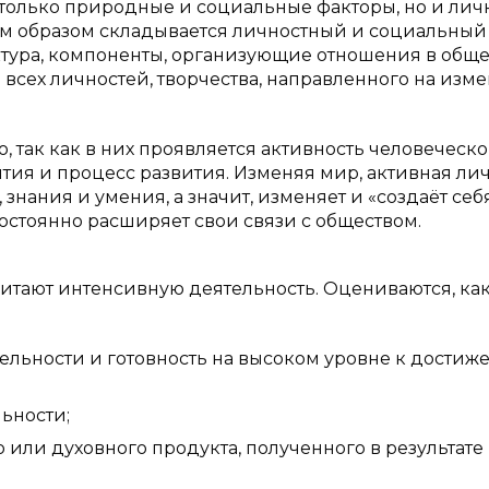
только природные и социальные факторы, но и ли
им образом складывается личностный и социальный
уктура, компоненты, организующие отношения в общес
и всех личностей, творчества, направленного на изм
 так как в них проявляется активность человеческ
ытия и процесс развития. Изменяя мир, активная ли
знания и умения, а значит, изменяет и «создаёт себя
остоянно расширяет свои связи с обществом.
итают интенсивную деятельность. Оцениваются, ка
тельности и готовность на высоком уровне к дости
ьности;
или духовного продукта, полученного в результате