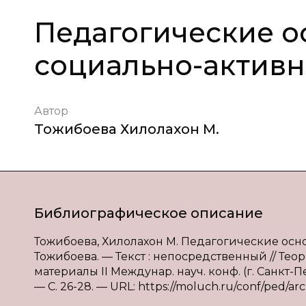
Педагогические о
социально-активн
Автор
Тожибоева Хилолахон М.
Библиографическое описание
Тожибоева, Хилолахон М. Педагогические осн
Тожибоева. — Текст : непосредственный // Те
материалы II Междунар. науч. конф. (г. Санкт-Пе
— С. 26-28. — URL: https://moluch.ru/conf/ped/arc