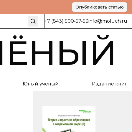
Опубликовать статью
+7 (843) 500-57-53
info@moluch.ru
ЧЁНЫЙ
Юный ученый
Издание книг