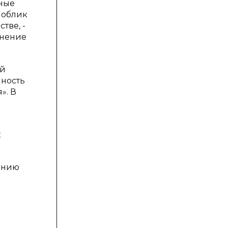
чные
 облик
тве, -
енение
ой
чность
». В
к
жению