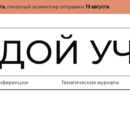
ста
, печатный экземпляр отправим
19 августа
ДОЙ У
нференции
Тематические журналы