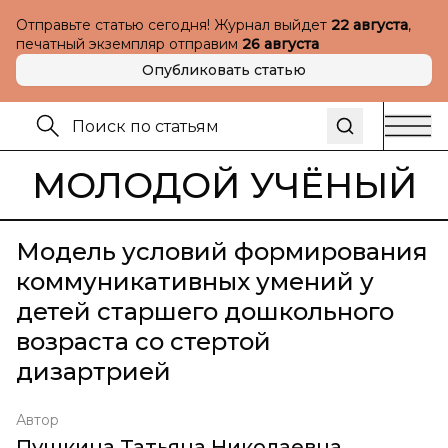
Отправьте статью сегодня! Журнал выйдет
22 августа
,
печатный экземпляр отправим
26 августа
Опубликовать статью
МОЛОДОЙ УЧЁНЫЙ
Модель условий формирования
коммуникативных умений у
детей старшего дошкольного
возраста со стертой
дизартрией
Автор
Пушкина Татьяна Николаевна