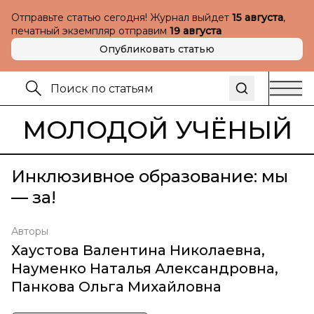
Отправьте статью сегодня! Журнал выйдет
15 августа
,
печатный экземпляр отправим
19 августа
Опубликовать статью
МОЛОДОЙ УЧЁНЫЙ
Инклюзивное образование: мы
— за!
Авторы
Хаустова Валентина Николаевна
,
Науменко Наталья Александровна
,
Панкова Ольга Михайловна