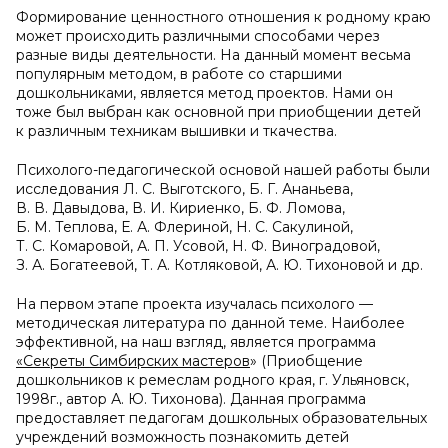
Формирование ценностного отношения к родному краю
может происходить различными способами через
разные виды деятельности. На данный момент весьма
популярным методом, в работе со старшими
дошкольниками, является метод проектов. Нами он
тоже был выбран как основной при приобщении детей
к различным техникам вышивки и ткачества.
Психолого-педагогической основой нашей работы были
исследования Л. С. Выготского, Б. Г. Ананьева,
В. В. Давыдова, В. И. Кириенко, Б. Ф. Ломова,
Б. М. Теплова, Е. А. Флериной, Н. С. Сакулиной,
Т. С. Комаровой, А. П. Усовой, Н. Ф. Виноградовой,
З. А. Богатеевой, Т. А. Котляковой, А. Ю. Тихоновой и др.
На первом этапе проекта изучалась психолого —
методическая литература по данной теме. Наиболее
эффективной, на наш взгляд, является программа
«Секреты Симбирских мастеров
» (Приобщение
дошкольников к ремеслам родного края, г. Ульяновск,
1998г., автор А. Ю. Тихонова). Данная программа
предоставляет педагогам дошкольных образовательных
учреждений возможность познакомить детей