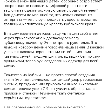
«окном в мир» для наших детей, особенно остро встаёт
вопрос: как не позволить цифровой реальности
заслонить подлинную, живую связь с родной землёй?
Как донести до малышей то, что нельзя скачать из
интернета — тепло рук предков, мудрость народных
традиций, неповторимую красоту кубанского края?
В нашем казачьем детском саду мы нашли свой ответ:
через прикосновение к древнему ремеслу —
кубанскому ткачеству. Это не просто рукоделие. Это —
язык, на котором веками говорила наша земля. В каждом
узелке, в каждом переплетении нитей — история
казачьих семей, труд женщин, украшавших быт яркими
рушниками, тепло рук, создававших одежду для всей
семьи.
Ткачество на Кубани — не просто способ создания
ткани. Это язык символов, где каждый узор рассказывал
о семье, празднике или природном цикле. В казачьих
семьях девочки уже в 7–9 лет учились обращаться с
прялкой и станком. Неумение ткать считалось
серьёзным недостатком.
Для современных дошкольников знакомство с