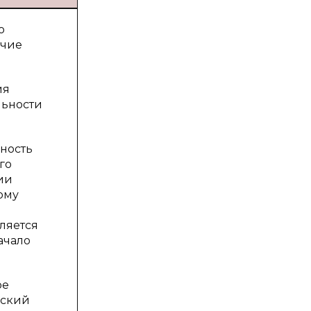
о
ичие
ия
льности
ность
го
ии
ому
ляется
ачало
ое
нский