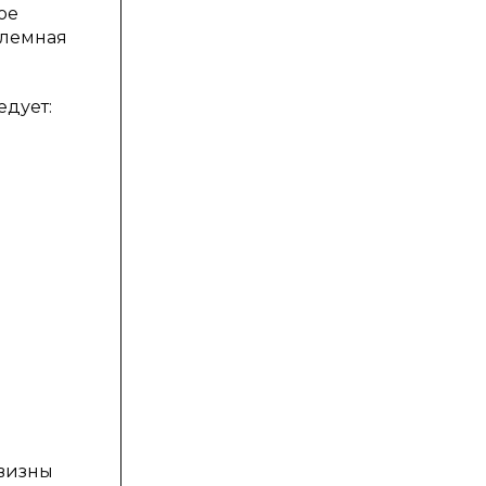
ое
блемная
едует:
овизны