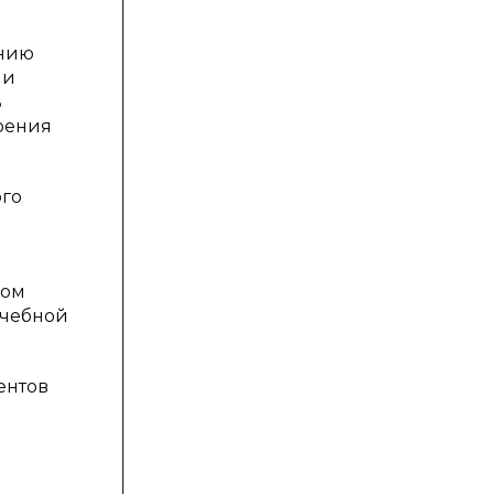
ению
ни
ь
оения
ого
ком
учебной
ентов