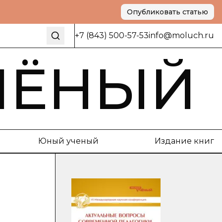
Опубликовать статью
+7 (843) 500-57-53
info@moluch.ru
ЧЁНЫЙ
Юный ученый
Издание книг