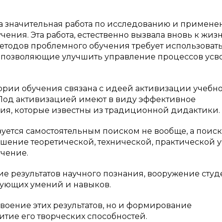
а значительная работа по исследованию и примен
чения. Эта работа, естественно вызвала вновь к жиз
етодов проблемного обучения требует использоват
позволяющие улучшить управление процессов усв
рии обучения связана с идеей активизации учебн
 Под активизацией имеют в виду эффективное
ия, которые известны из традиционной дидактики.
уется самостоятельным поиском не вообще, а поис
шение теоретической, технической, практической 
учение.
е результатов научного познания, вооружение студ
вующих умений и навыков.
воение этих результатов, но и формирование
итие его творческих способностей.