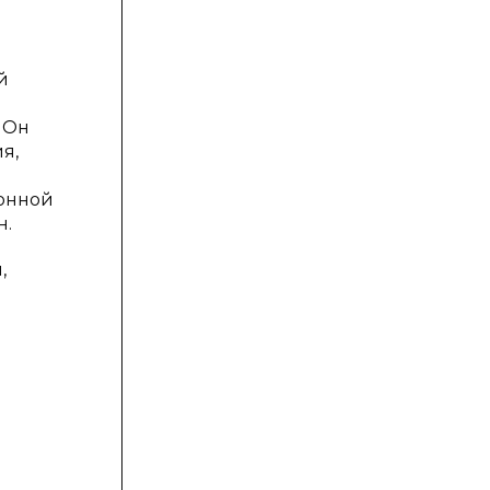
й
 Он
я,
ионной
н.
,