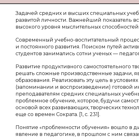
Задачей средних и высших специальных уче
развитой личности. Важнейший показатель в
высокого уровня мыслительных способностей
Современный учебно-воспитательный процесс
и постоянного развития. Поиском путей акти
студентов занимались сотни ученых — педагог
Развитие продуктивного самостоятельного т
решать сложные производственные задачи, я
образования. Реализовать эту цель в условия
(запоминании и воспроизведении) готовой и
преподавателям средних специальных учебн
проблемное обучение, которое, будучи самос
основой всех развивающих, творческих техно
еще со времен Сократа. [1, c. 231].
Понятие «проблемности обучения» вошло в дид
явление в педагогике, в прошлом с ним связа