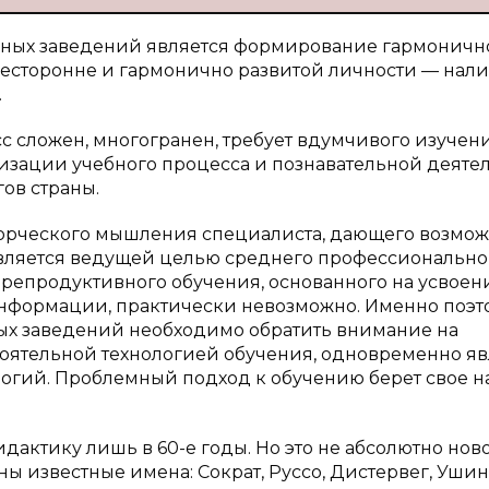
бных заведений является формирование гармоничн
сесторонне и гармонично развитой личности — нал
.
 сложен, многогранен, требует вдумчивого изучен
визации учебного процесса и познавательной деяте
ов страны.
ворческого мышления специалиста, дающего возмож
вляется ведущей целью среднего профессионально
х репродуктивного обучения, основанного на усвоен
нформации, практически невозможно. Именно поэт
ых заведений необходимо обратить внимание на
тоятельной технологией обучения, одновременно яв
логий. Проблемный подход к обучению берет свое н
актику лишь в 60-е годы. Но это не абсолютно нов
ны известные имена: Сократ, Руссо, Дистервег, Уши