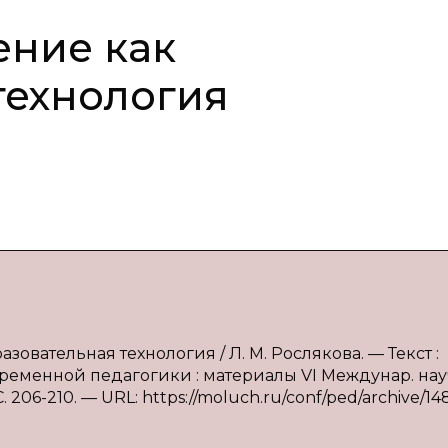
ение как
технология
зовательная технология / Л. М. Рослякова. — Текст :
ременной педагогики : материалы VI Междунар. нау
 С. 206-210. — URL: https://moluch.ru/conf/ped/archive/14