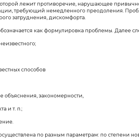
е которой лежит противоречие, нарушающее привычн
ации, требующий немедленного преодоления. Про
рого затруднения, дискомфорта.
бозначается как формулировка проблемы. Далее сл
неизвестного;
естных способов
 объяснения, закономерности,
и т. п.;
ение.
осуществлена по разным параметрам: по степени н