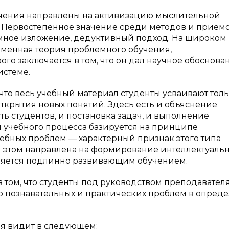
чения направлены на активизацию мыслительной
. Первостепенное значение среди методов и прием
емное изложение, дедуктивный подход. На широком
еменная теория проблемного обучения,
рого заключается в том, что он дал научное обоснова
истеме.
что весь учебный материал студенты усваивают тол
ткрытия новых понятий. Здесь есть и объяснение
ь студентов, и постановка задач, и выполнение
 учебного процесса базируется на принципе
ебных проблем — характерный признак этого типа
и этом направлена на формирование интеллектуаль
ляется подлинно развивающим обучением.
 том, что студенты под руководством преподавател
о познавательных и практических проблем в опред
ия видит в следующем: