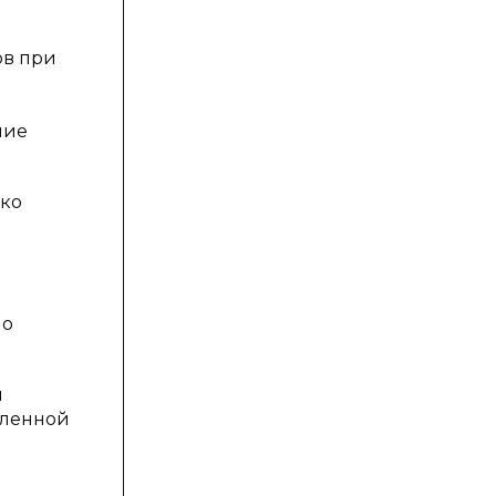
ов при
ние
ько
но
я
еленной