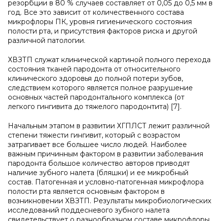
резорбции в 80 % случаев составляет от 0,05 до 0,5 мм в
год. Все это зависит от количественного состава
микрофлоры ПК, уровня гигиенического состояния
полости рта, и присутствия факторов риска и другой
различной патологии.
ХВЗТП служат клинической картиной полного перехода
состояния тканей пародонта от относительного
клинического здоровья до полной потери зубов,
следствием которого является полное разрушение
основных частей пародонтального комплекса (от
легкого гингивита до тяжелого пародонтита) [7].
Начальным этапом в развитии ХГПЛСТ лежит различной
степени тяжести гингивит, который с возрастом
затрагивает все большее число людей. Наиболее
важным причинным фактором в развитии заболевания
пародонта большое количество авторов приводят
наличие зубного налета (бляшки) и ее микробный
состав. Патогенная и условно-патогенная микрофлора
полости рта является основным фактором в
возникновении ХВЗТП. Результаты микробиологических
исследований поддесневого зубного налета
свидетельствует о разнообразном составе микрофлоры