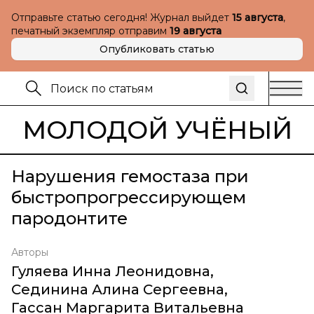
Отправьте статью сегодня! Журнал выйдет
15 августа
,
печатный экземпляр отправим
19 августа
Опубликовать статью
МОЛОДОЙ УЧЁНЫЙ
Нарушения гемостаза при
быстропрогрессирующем
пародонтите
Авторы
Гуляева Инна Леонидовна
,
Сединина Алина Сергеевна
,
Гассан Маргарита Витальевна