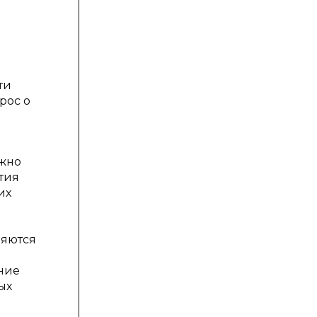
ти
рос о
лжно
тия
их
ляются
ние
ых