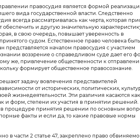
тправлении правосудия является формой реализац
шего вида государственной власти. Следственно
ия всегда рассматривалась как черта, которая пр
т обеспечить и другую значительную характеристик
торая, в свою очередь, повышает уверенность в
ринятого судом. Естественное право человека быт
н представляется началом правосудия с участием
знании воззрение о справедливом суде дает его ф
тому же, привлечение общественности к отправлен
скольку формирует общественное правосознание.
 решают задачу вовлечения представителей
ависимости от исторических, политических, культу
воей жизнедеятельности. Эти различия касаются ка
ак и форм, степени их участия в принятии решений.
 в процедуре принятия решении по основным вопр
порные факты и если да, то какие правовые нормы
 в части 2 статье 47, закреплено право обвиняемо