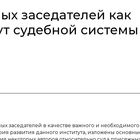
ых заседателей как
т судебной системы
ных заседателей в качестве важного и необходимого
ория развития данного института, изложены основны
я некоторых авторов относительно суда присяжных