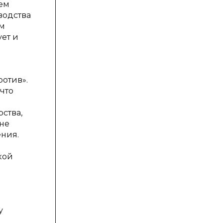
ием
водства
ем
ует и
ротив».
 что
ства,
 не
ения.
кой
у