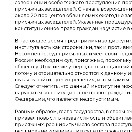
совершении особо тяжкого преступления прот
присяжных заседателей. С начала возрожден
около 20 процентов обвиняемых ежегодно зая
присяжных заседателей. Указанная процедура 
конституционное право граждан на участие в 
В настоящее время предприимчиво дискутируе
института есть как сторонники, так и против
Несомненно, суд присяжных имеет свои недоста
России необходим суд присяжных, поскольку
обществу. Другие же утверждают, что данный 
потому и отрицательно относятся к данному и
пытаясь найти путь их решения, и, тем самым
Следует отметить, что данный институт не мож
нарушится конституционное право гражданина
Федерации, что является недопустимым.
Равным образом, глава государства, в своем
призвал повысить независимость и объективн
присяжных, расширить число состава преступ
расширение компетенции суда присяжных пре