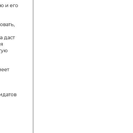
ю и его
овать,
а даст
ия
тую
меет
идатов