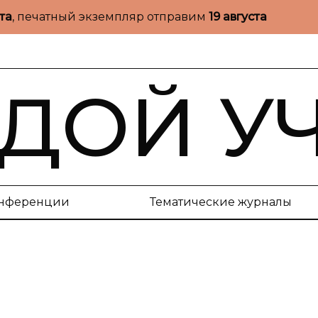
ста
, печатный экземпляр отправим
19 августа
ДОЙ У
нференции
Тематические журналы