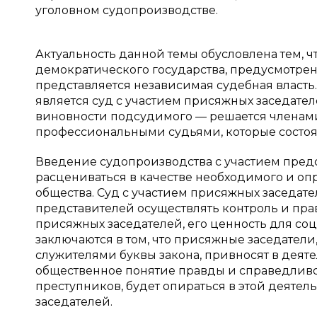
уголовном судопроизводстве.
Актуальность данной темы обусловлена тем, 
демократического государства, предусмотре
представляется независимая судебная власть
является суд с участием присяжных заседате
виновности подсудимого — решается членами
профессиональными судьями, которые состоят
Введение судопроизводства с участием пред
расцениваться в качестве необходимого и оп
общества. Суд с участием присяжных заседат
представителей осуществлять контроль и пра
присяжных заседателей, его ценность для со
заключаются в том, что присяжные заседатели
служителями буквы закона, привносят в деят
общественное понятие правды и справедливос
преступников, будет опираться в этой деяте
заседателей.