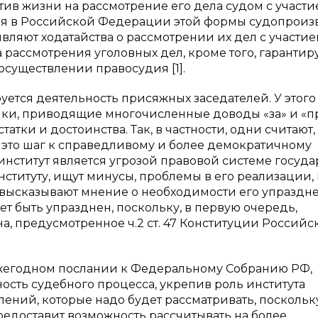
ив жизни на рассмотрение его дела судом с участ
ия в Российской Федерации этой формы судопроиз
вляют ходатайства о рассмотрении их дел с участи
рассмотрения уголовных дел, кроме того, гарантир
осуществлении правосудия [1].
тся деятельность присяжных заседателей. У этого
ники, приводящие многочисленные доводы «за» и «п
тки и достоинства. Так, в частности, одни считают,
 это шаг к справедливому и более демократичному
институт является угрозой правовой системе государ
нституту, ищут минусы, проблемы в его реализации,
, высказывают мнение о необходимости его упраздн
ет быть упразднен, поскольку, в первую очередь,
, предусмотренное ч.2 ст. 47 Конституции Российс
 ежегодном послании к Федеральному Собранию РФ,
ость судебного процесса, укрепив роль института
лений, которые надо будет рассматривать, поскольк
доставит возможность рассчитывать на более