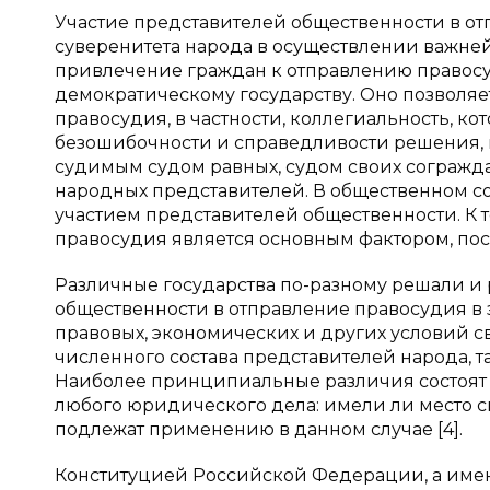
Участие представителей общественности в о
суверенитета народа в осуществлении важней
привлечение граждан к отправлению правосуд
демократическому государству. Оно позволяе
правосудия, в частности, коллегиальность, ко
безошибочности и справедливости решения, п
судимым судом равных, судом своих согражда
народных представителей. В общественном со
участием представителей общественности. К 
правосудия является основным фактором, по
Различные государства по-разному решали и
общественности в отправление правосудия в з
правовых, экономических и других условий с
численного состава представителей народа, т
Наиболее принципиальные различия состоят
любого юридического дела: имели ли место с
подлежат применению в данном случае [4].
Конституцией Российской Федерации, а именно