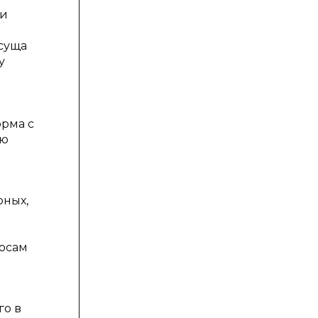
ии
исуща
у
ь
орма с
ию
рных,
к
осам
го в