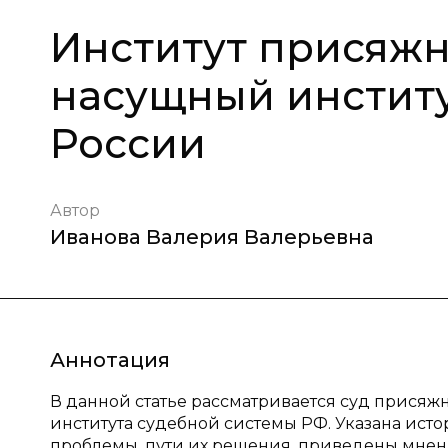
Институт присяжн
насущный институ
России
Автор
Иванова Валерия Валерьевна
Аннотация
В данной статье рассматривается суд присяж
института судебной системы РФ. Указана ист
проблемы, пути их решения, приведены мнени