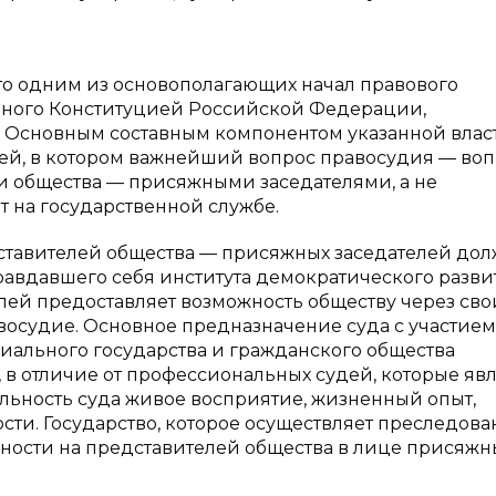
что одним из основополагающих начал правового
нного Конституцией Российской Федерации,
. Основным составным компонентом указанной влас
лей, в котором важнейший вопрос правосудия — воп
 общества — присяжными заседателями, а не
 на государственной службе.
ставителей общества — присяжных заседателей до
равдавшего себя института демократического разви
елей предоставляет возможность обществу через сво
восудие. Основное предназначение суда с участием
циального государства и гражданского общества
, в отличие от профессиональных судей, которые яв
ельность суда живое восприятие, жизненный опыт,
ти. Государство, которое осуществляет преследова
льности на представителей общества в лице присяжн