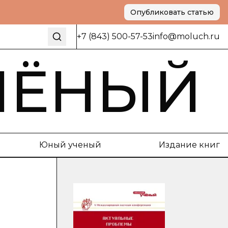
Опубликовать статью
+7 (843) 500-57-53
info@moluch.ru
ЧЁНЫЙ
Юный ученый
Издание книг