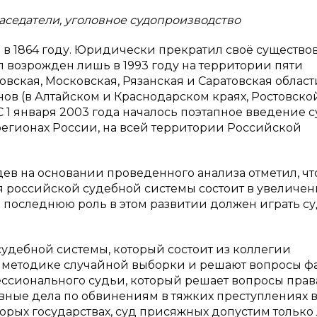
аседатели, уголовное судопроизводство
 в 1864 году. Юридически прекратил своё существо
л возрожден лишь в 1993 году на территории пяти
ская, Московская, Рязанская и Саратовская области
ов (в Алтайском и Краснодарском краях, Ростовско
 С 1 января 2003 года началось поэтапное введение с
регионах России, на всей территории Российской
дев на основании проведенного анализа отметил, чт
 российской судебной системы состоит в увеличен
е последнюю роль в этом развитии должен играть с
судебной системы, который состоит из коллегии
о методике случайной выборки и решают вопросы ф
ессионального судьи, который решает вопросы права
овные дела по обвинениям в тяжких преступлениях 
оторых государствах, суд присяжных допустим только