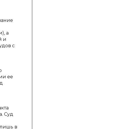
вание
), а
й и
удов с
о
ии ее
уд
акта
. Суд
в
 лишь в