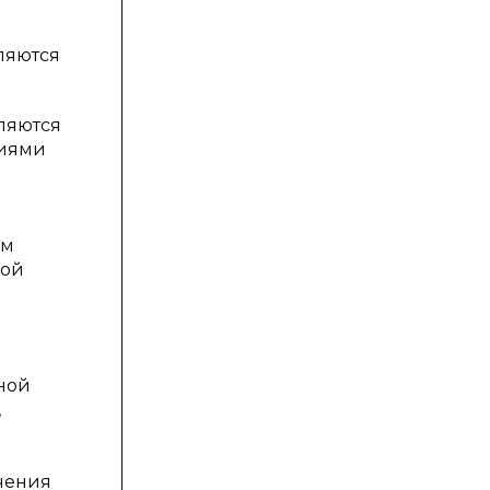
ляются
вляются
циями
о
ом
ной
ной
,
чения