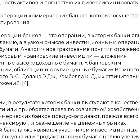
дность активов и полностью их диверсифицировать.
операции коммерческих банков, которые осуществ
стирования.
перации банков — это операции, в которых банки я
ланию, а в узком смысле инвестиционными опера
бумаги. Аналогичное трактование понятия отражен
орисовым: «Банковские инвестиции — вложения
ценные высокодоходные бумаги. К банковским
кции, облигации и другие ценные бумаги» Во мног
В. С., Долана Э.Дж., Кэмбелла К. Д., их отличитель
ожений. [4]
 в результате которых банки выступают в качестве
ги или приобретая права по совместной хозяйствен
мерческих банков предусматривают, прежде всего
нансируют, и размещение на денежных рынках
й банк также является участником инвестиционных
о покупка или продажа ценных бумаг с целью увели