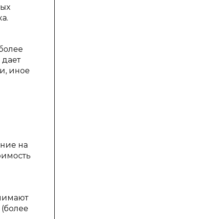
ных
а.
иболее
 дает
и, иное
ние на
оимость
онимают
 (более