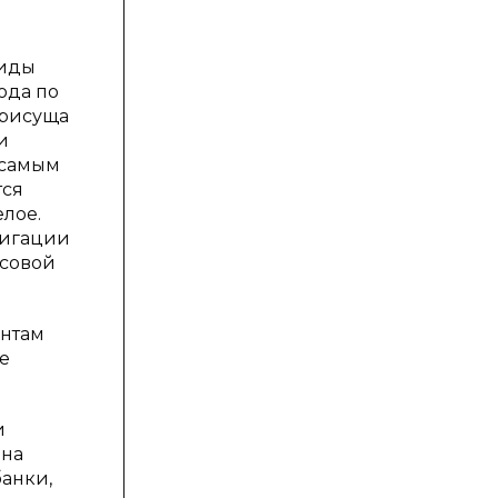
виды
ода по
присуща
и
 самым
тся
лое.
лигации
рсовой
ентам
е
и
 на
банки,