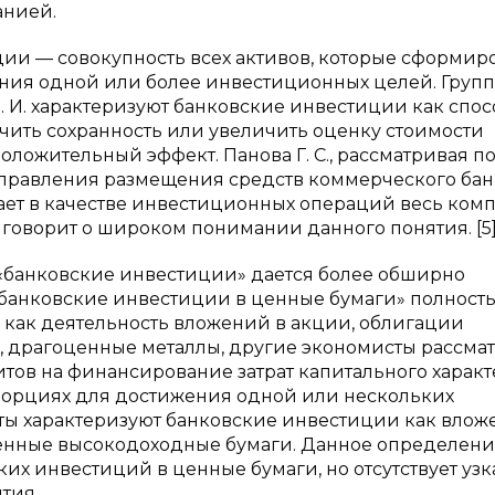
анией.
ции — совокупность всех активов, которые сформир
ния одной или более инвестиционных целей. Групп
 И. характеризуют банковские инвестиции как спос
чить сохранность или увеличить оценку стоимости
оложительный эффект. Панова Г. С., рассматривая п
направления размещения средств коммерческого бан
вает в качестве инвестиционных операций весь ком
 говорит о широком понимании данного понятия. [5
 «банковские инвестиции» дается более обширно
а «банковские инвестиции в ценные бумаги» полност
тие как деятельность вложений в акции, облигации
 драгоценные металлы, другие экономисты рассма
тов на финансирование затрат капитального характ
порциях для достижения одной или нескольких
ы характеризуют банковские инвестиции как влож
ценные высокодоходные бумаги. Данное определен
их инвестиций в ценные бумаги, но отсутствует узк
тия.