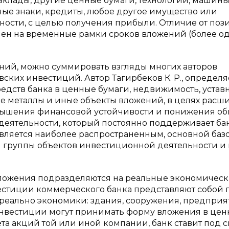
 вклады, другие ценные бумаги, технологии, машины
ные знаки, кредиты, любое другое имущество или
ности, с целью получения прибыли. Отличие от по
авлен на временные рамки сроков вложений (более о
ий, можно суммировать взгляды многих авторов
ских инвестиций. Автор Тагирбеков К. Р., определя
едств банка в ценные бумаги, недвижимость, устав
е металлы и иные объекты вложений, в целях расш
вышения финансовой устойчивости и понижения о
 деятельности, который постоянно поддерживает банк
вляется наиболее распространенным, основной баз
й группы объектов инвестиционной деятельности и
вложения подразделяются на реальные экономичес
естиции коммерческого банка представляют собой
ы реально экономики: здания, сооружения, предприя
инвестиции могут принимать форму вложения в це
та акций той или иной компании, банк ставит под 