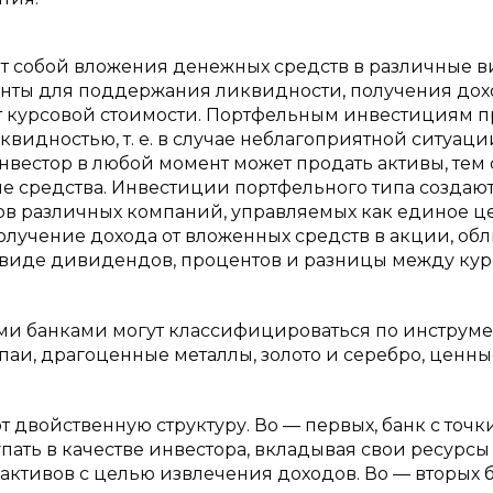
т собой вложения денежных средств в различные 
нты для поддержания ликвидности, получения дох
т курсовой стоимости. Портфельным инвестициям 
видностью, т. е. в случае неблагоприятной ситуаци
инвестор в любой момент может продать активы, тем
е средства. Инвестиции портфельного типа создаю
в различных компаний, управляемых как единое це
лучение дохода от вложенных средств в акции, об
в виде дивидендов, процентов и разницы между ку
и банками могут классифицироваться по инструм
паи, драгоценные металлы, золото и серебро, ценны
двойственную структуру. Во — первых, банк с точк
пать в качестве инвестора, вкладывая свои ресурсы
активов с целью извлечения доходов. Во — вторых 