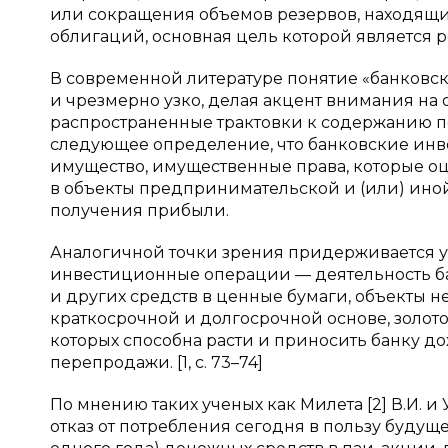
или сокращения объемов резервов, находящи
облигаций, основная цель которой является
В современной литературе понятие «банковск
и чрезмерно узко, делая акцент внимания на 
распространенные трактовки к содержанию пон
следующее определение, что банковские инве
имущество, имущественные права, которые 
в объекты предпринимательской и (или) иной
получения прибыли.
Аналогичной точки зрения придерживается уч
инвестиционные операции — деятельность ба
и других средств в ценные бумаги, объекты
краткосрочной и долгосрочной основе, золот
которых способна расти и приносить банку д
перепродажи. [1, c. 73–74]
По мнению таких ученых как Милета [2] В.И. и
отказ от потребления сегодня в пользу буду