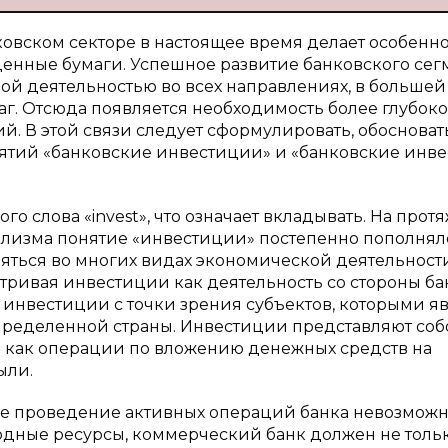
овском секторе в настоящее время делает особенн
ценные бумаги. Успешное развитие банковского сег
ой деятельностью во всех направлениях, в большей
г. Отсюда появляется необходимость более глубоко
й. В этой связи следует сформулировать, обосноват
нятий «банковские инвестиции» и «банковские инв
о слова «invest», что означает вкладывать. На про
ализма понятие «инвестиции» постепенно пополнял
яться во многих видах экономической деятельности
атривая инвестиции как деятельность со стороны ба
инвестиции с точки зрения субъектов, которыми я
пределенной страны. Инвестиции представляют соб
 как операции по вложению денежных средств на
ыли.
е проведение активных операций банка невозможн
одные ресурсы, коммерческий банк должен не толь