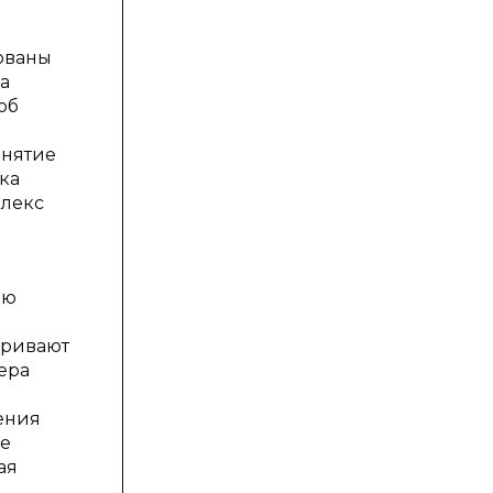
ованы
а
об
онятие
ка
плекс
]
ью
тривают
ера
ения
ие
ая