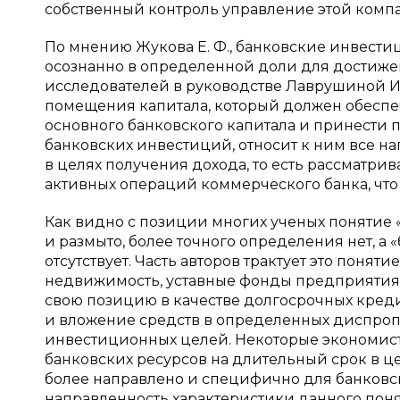
собственный контроль управление этой комп
По мнению Жукова Е. Ф., банковские инвести
осознанно в определенной доли для достиже
исследователей в руководстве Лаврушиной И.
помещения капитала, который должен обеспе
основного банковского капитала и принести п
банковских инвестиций, относит к ним все 
в целях получения дохода, то есть рассматри
активных операций коммерческого банка, что
Как видно с позиции многих ученых понятие
и размыто, более точного определения нет, 
отсутствует. Часть авторов трактует это поня
недвижимость, уставные фонды предприятия,
свою позицию в качестве долгосрочных креди
и вложение средств в определенных диспро
инвестиционных целей. Некоторые экономист
банковских ресурсов на длительный срок в 
более направлено и специфично для банковск
направленность характеристики данного поня