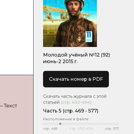
Молодой учёный №12 (92)
июнь-2 2015 г.
Скачать номер в PDF
Скачать часть журнала с этой
статьей
(стр.
492-494
)
:
— Текст
Часть 5
(cтр. 469 - 577)
Расположение в файле:
стр.
469
стр.
492-494
стр.
577