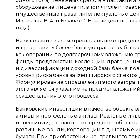
одного года) денежных средств в паи, акции,
оборудование, лицензии, в том числе и товар
имущественные права, интеллектуальные цен
Москвина В. А. и Брукко О. Н. — акцент пост
года).
На основании рассмотренных выше определен
и представить более близкую трактовку банков
как операции по долгосрочному вложению ср
фонды предприятий, коллекции, драгоценны
и диверсификации доходной базы банка; по
уровня риска банка за счет широкого спектра
Формулирование определения этого автора я
этого является указание на предмет вложени
осуществления этого процесса.
Банковские инвестиции в качестве объекта 
активы и портфельные активы. Реальные инв
инвестиции, т. е. вложение средств в объект
различные фонды, корпорации т. д. Прямые 
бумаги. При приобретении контрольного паке