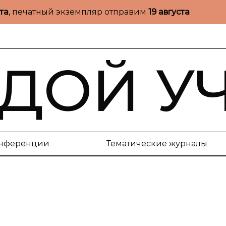
ста
, печатный экземпляр отправим
19 августа
ДОЙ У
нференции
Тематические журналы