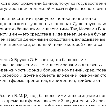
хся в распоряжении банков, покупка государствен
 регулирования денежной массы и финансового рынк
ие инвестиции» трактуется недостаточно четко
отдельных его сущностных сторонах. Существуют на
ятия «банковские инвестиции». Так, Москвин В. А.
стиции — это средства в виде денег, ценные бумаг
оцениваются денежными средствами, вкладываемые
 деятельности, основной целью которой является
еный Брукко О. Н. считая, что банковские
нка по вложению, т. е. инвестированию денежных
 недвижимости, фонды больших компаний, кредитова
о, серебро и другие объекты вложений, рыночная ст
оход в форме процентов, дивидендов, прибыли от
 Усокин В. М. [3], под банковскими инвестициями п
щего времени в форме вложений на длительный срок