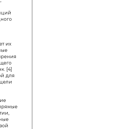
,
зиций
дного
ет их
ные
ирения
бщего
. [4]
ой для
 цели
кие
 прямые
тии,
нные
свой