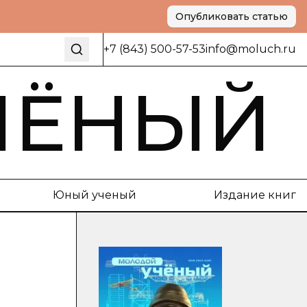
Опубликовать статью
+7 (843) 500-57-53
info@moluch.ru
ЧЁНЫЙ
Юный ученый
Издание книг