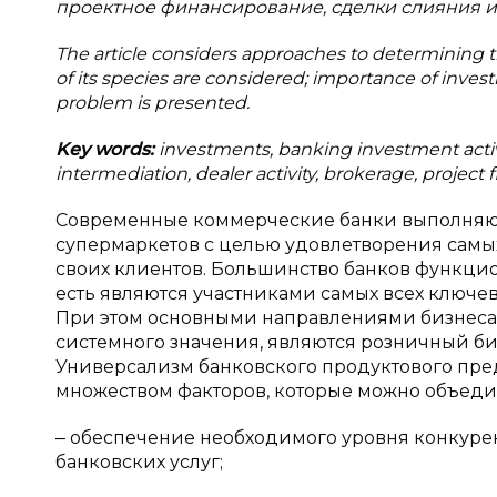
проектное финансирование, сделки слияния и
The article considers approaches to determining th
of its species are considered; importance of inves
problem is presented.
Key words:
investments, banking investment activ
intermediation, dealer activity, brokerage, project
Современные коммерческие банки выполняют
супермаркетов с целью удовлетворения самы
своих клиентов. Большинство банков функцио
есть являются участниками самых всех ключев
При этом основными направлениями бизнеса
системного значения, являются розничный б
Универсализм банковского продуктового пре
множеством факторов, которые можно объедин
‒ обеспечение необходимого уровня конкуре
банковских услуг;