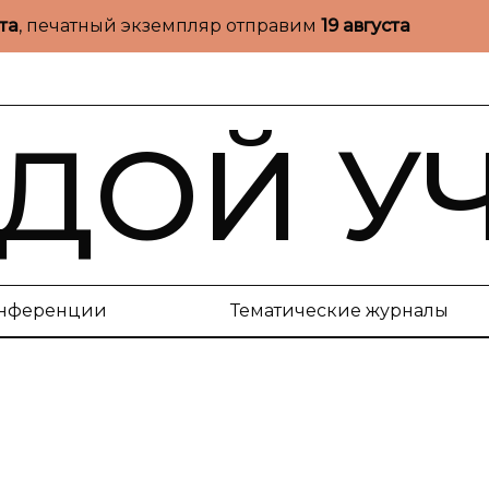
ста
, печатный экземпляр отправим
19 августа
ДОЙ У
нференции
Тематические журналы