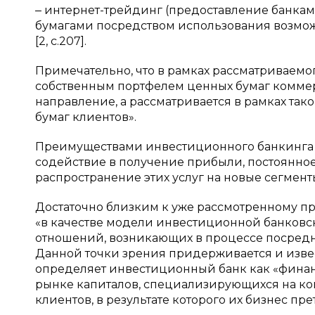
‒ интернет-трейдинг (предоставление банка
бумагами посредством использования возмож
[2, с.207].
Примечательно, что в рамках рассматриваем
собственным портфелем ценных бумаг коммер
направление, а рассматривается в рамках та
бумаг клиентов».
Преимуществами инвестиционного банкинга Л. 
содействие в получение прибыли, постоянно
распространение этих услуг на новые сегмен
Достаточно близким к уже рассмотренному пр
«в качестве модели инвестиционной банковс
отношений, возникающих в процессе посреднич
Данной точки зрения придерживается и извес
определяет инвестиционный банк как «финан
рынке капиталов, специализирующихся на к
клиентов, в результате которого их бизнес пре