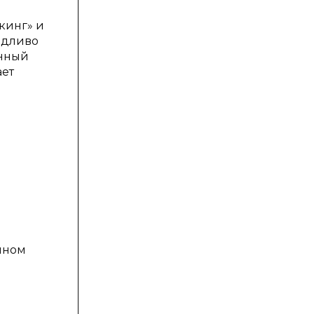
кинг» и
едливо
енный
ает
чном