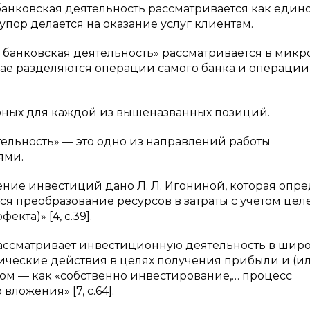
анковская деятельность рассматривается как един
упор делается на оказание услуг клиентам.
банковская деятельность» рассматривается в микро
ае разделяются операции самого банка и операции 
ерных для каждой из вышеназванных позиций.
ельность» — это одно из направлений работы
ями.
ение инвестиций дано Л. Л. Игониной, которая опр
тся преобразование ресурсов в затраты с учетом цел
кта)» [4, с.39].
, рассматривает инвестиционную деятельность в шир
ические действия в целях получения прибыли и (и
ком — как «собственно инвестирование,… процесс
ложения» [7, с.64].