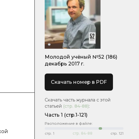
и
Молодой учёный №52 (186)
декабрь 2017 г.
Скачать номер в PDF
Скачать часть журнала с этой
статьей
(стр.
84-88
)
:
Часть 1
(стр.1-121)
Расположение в файле:
кой
стр.
1
стр.
84-88
стр.
121