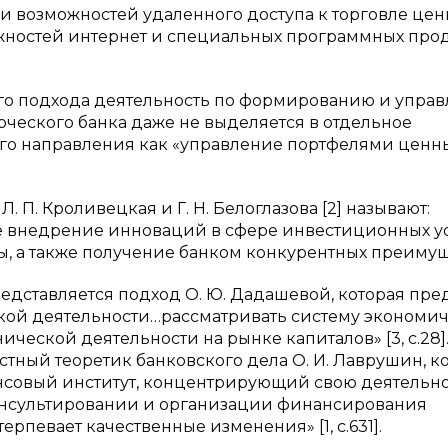
ми возможностей удаленного доступа к торговле це
ностей интернет и специальных программных прод
ого подхода деятельность по формированию и упра
ческого банка даже не выделяется в отдельное
кого направления как «управление портфелями ценн
П. Кроливецкая и Г. Н. Белоглазова [2] называют:
е внедрение инноваций в сфере инвестиционных ус
ты, а также получение банком конкурентных преимущ
едставляется подход О. Ю. Дадашевой, которая пре
кой деятельности…рассматривать систему экономи
еской деятельности на рынке капиталов» [3, с.28]
тный теоретик банковского дела О. И. Лаврушин, к
совый институт, концентрирующий свою деятельно
онсультировании и организации финансирования
терпевает качественные изменения» [1, с.631].