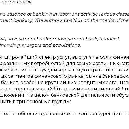
 поглощения.
e essence of banking investment activity; various classif
tment banking; The author's position on the merits of the
ity, investment banking, investment bank, financial
 financing, mergers and acquisitions.
 широчайший спектр услуг, выступая в роли фина
х различных потребностей для самых различных ка
нируют, используя универсальную стратегию развит
ых сегментов финансового рынка, рынка банковских
 банков, особенно крупнейших кредитных организ
изнес, корпоративный бизнес и инвестиционный биз
дложения и в целом банковской деятельности обус
ить в три основные группы:
нтоспособности в условиях жесткой конкуренции н