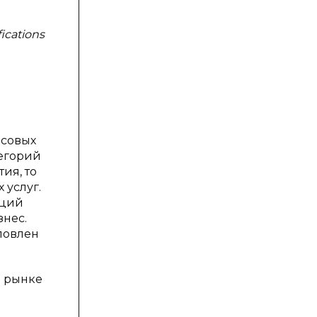
ications
нсовых
тегорий
ия, то
 услуг.
аций
нес.
ловлен
а рынке