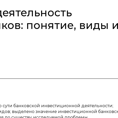
еятельность
ков: понятие, виды 
ю сути банковской инвестиционной деятельности;
идов; выделено значение инвестиционной банковс
ия по существу исследуемой проблемы.