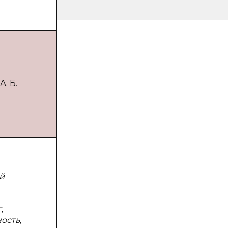
. Б.
й
,
ость,