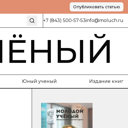
Опубликовать статью
+7 (843) 500-57-53
info@moluch.ru
ЧЁНЫЙ
Юный ученый
Издание книг