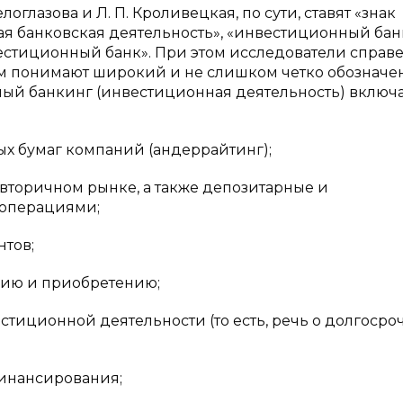
оглазова и Л. П. Кроливецкая, по сути, ставят «знак
я банковская деятельность», «инвестиционный бан
вестиционный банк». При этом исследователи справ
ом понимают широкий и не слишком четко обознач
ный банкинг (инвестиционная деятельность) включ
х бумаг компаний (андеррайтинг);
вторичном рынке, а также депозитарные и
 операциями;
нтов;
нию и приобретению;
тиционной деятельности (то есть, речь о долгосро
финансирования;