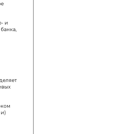
ое
- и
банка,
еделяет
евых
оком
ли)