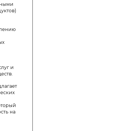
нными
уктов)
влению
ых
луг и
еств.
длагает
ческих
.
оторый
сть на