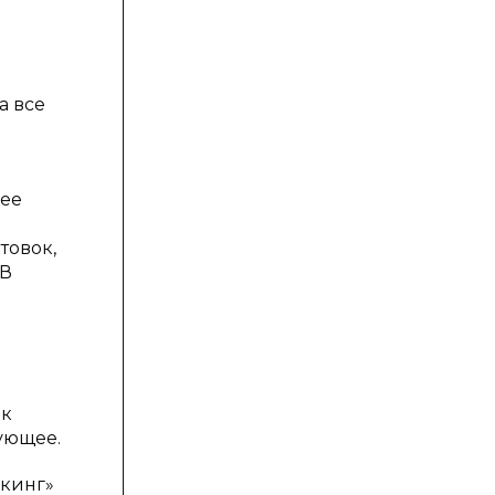
а все
нее
ь
товок,
 В
 к
ующее.
нкинг»