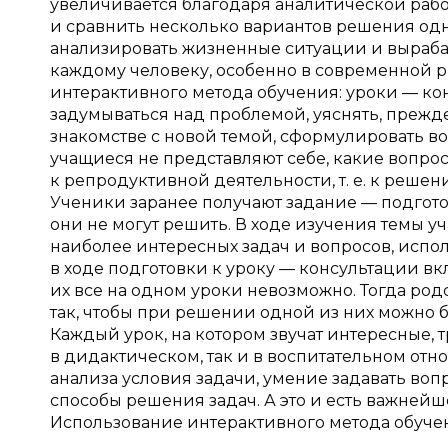
увеличивается благодаря аналитической работ
и сравнить несколько вариантов решения одн
анализировать жизненные ситуации и выраба
каждому человеку, особенно в современной 
интерактивного метода обучения: уроки — ко
задумываться над проблемой, уяснять, прежде
знакомстве с новой темой, сформулировать воп
учащиеся не представляют себе, какие вопрос
к репродуктивной деятельности, т. е. к решен
Ученики заранее получают задание — подгото
они не могут решить. В ходе изучения темы у
наиболее интересных задач и вопросов, испол
в ходе подготовки к уроку — консультации вкл
их все на одном уроки невозможно. Тогда род
так, чтобы при решении одной из них можно б
Каждый урок, на котором звучат интересные,
в дидактическом, так и в воспитательном от
анализа условия задачи, умение задавать вопр
способы решения задач. А это и есть важней
Использование интерактивного метода обучен