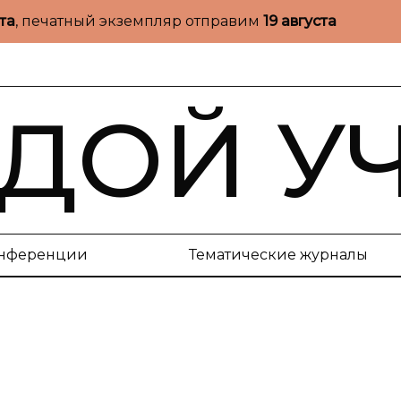
ста
, печатный экземпляр отправим
19 августа
ДОЙ У
нференции
Тематические журналы