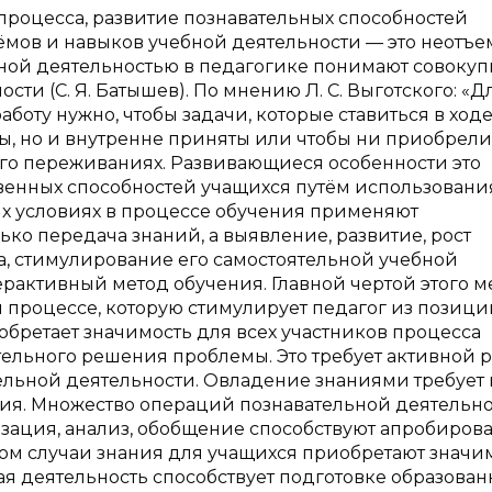
роцесса, развитие познавательных способностей
ёмов и навыков учебной деятельности — это неотъ
ной деятельностью в педагогике понимают совокуп
и (С. Я. Батышев). По мнению Л. С. Выготского: «Дл
боту нужно, чтобы задачи, которые ставиться в ход
ны, но и внутренне приняты или чтобы ни приобрели
его переживаниях. Развивающиеся особенности это
венных способностей учащихся путём использовани
х условиях в процессе обучения применяют
ько передача знаний, а выявление, развитие, рост
а, стимулирование его самостоятельной учебной
ерактивный метод обучения. Главной чертой этого м
 процессе, которую стимулирует педагог из позици
обретает значимость для всех участников процесса
тельного решения проблемы. Это требует активной 
ельной деятельности. Овладение знаниями требует 
ия. Множество операций познавательной деятельно
изация, анализ, обобщение способствуют апробиров
том случаи знания для учащихся приобретают значи
ая деятельность способствует подготовке образован