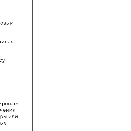
новым
чинах
су
ировать
ученик
гры или
ные