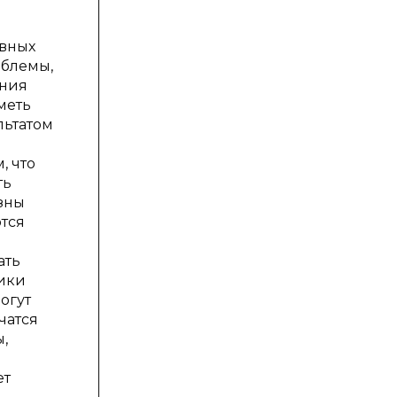
ивных
облемы,
ения
меть
льтатом
, что
ть
азны
ются
ать
ники
огут
чатся
,
ет