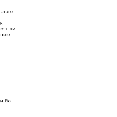
 этого
ик
есть ли
линию
и. Во