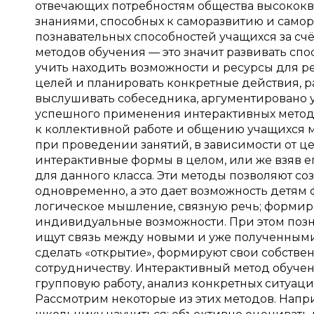
отвечающих потребностям общества высокок
знаниями, способных к саморазвитию и само
познавательных способностей учащихся за сч
методов обучения — это значит развивать сп
учить находить возможности и ресурсы для 
целей и планировать конкретные действия, р
выслушивать собеседника, аргументировано 
успешного применения интерактивных методо
к коллективной работе и общению учащихся ме
при проведении занятий, в зависимости от ц
интерактивные формы в целом, или же взяв е
для данного класса. Эти методы позволяют соз
одновременно, а это дает возможность детям 
логическое мышление, связную речь; формир
индивидуальные возможности. При этом позна
ищут связь между новыми и уже полученными
сделать «открытие», формируют свои собстве
сотрудничеству. Интерактивный метод обучен
групповую работу, анализ конкретных ситуаций
Рассмотрим некоторые из этих методов. Напр