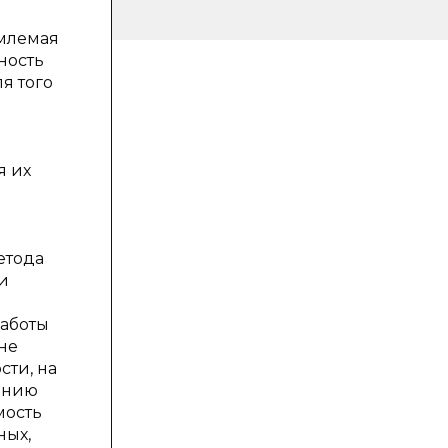
емлемая
ность
я того
е
я их
етода
и
работы
не
сти, на
анию
мость
ных,