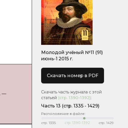
Молодой учёный №11 (91)
июнь-1 2015 г.
Скачать номер в PDF
Скачать часть журнала с этой
. —
статьей
(стр.
1390-1392
)
:
Часть 13
(cтр. 1335 - 1429)
Расположение в файле:
стр.
1335
стр.
1390-1392
стр.
1429