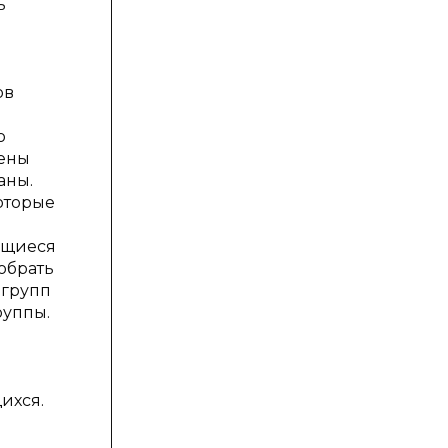
ь
ов
о
чены
аны.
оторые
чащиеся
обрать
 групп
руппы.
ихся.