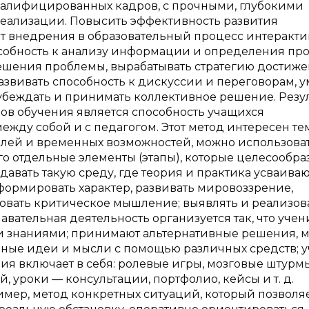
валифицированных кадров, с прочными, глубокими
реализации. Повысить эффективность развития
ёт внедрения в образовательный процесс интеракт
особность к анализу информации и определения пр
решения проблемы, вырабатывать стратегию достиж
азвивать способность к дискуссии и переговорам, у
убеждать и принимать коллективное решение. Резу
в обучения является способность учащихся
жду собой и с педагогом. Этот метод интересен тем
елей и временных возможностей, можно использова
го отдельные элементы (этапы), которые целесообр
давать такую среду, где теория и практика усваива
формировать характер, развивать мировоззрение,
овать критическое мышление; выявлять и реализов
вательная деятельность организуется так, что уче
 знаниями; принимают альтернативные решения, м
нные идеи и мысли с помощью различных средств; у
ия включает в себя: ролевые игры, мозговые штурмы
, уроки — консультации, портфолио, кейсы и т. д.
имер, метод конкретных ситуаций, который позволя