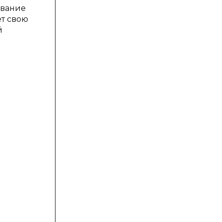
ование
ет свою
й