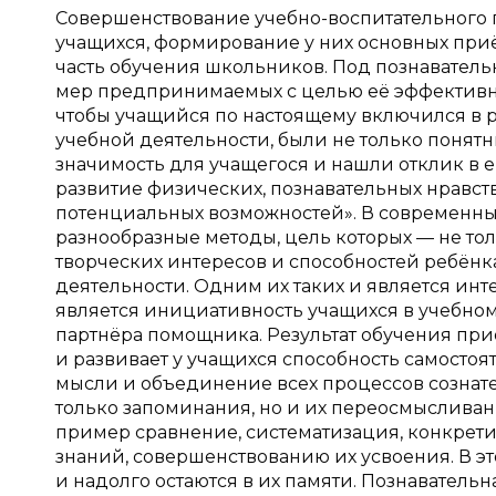
Совершенствование учебно-воспитательного п
учащихся, формирование у них основных при
часть обучения школьников. Под познаватель
мер предпринимаемых с целью её эффективност
чтобы учащийся по настоящему включился в ра
учебной деятельности, были не только понят
значимость для учащегося и нашли отклик в 
развитие физических, познавательных нравст
потенциальных возможностей». В современны
разнообразные методы, цель которых — не тол
творческих интересов и способностей ребёнк
деятельности. Одним их таких и является инт
является инициативность учащихся в учебном
партнёра помощника. Результат обучения при
и развивает у учащихся способность самостоя
мысли и объединение всех процессов сознат
только запоминания, но и их переосмысливан
пример сравнение, систематизация, конкрет
знаний, совершенствованию их усвоения. В э
и надолго остаются в их памяти. Познавательн