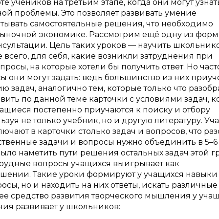
е учеников на третьим этапе, когда они могут узнат
ой проблемы. Это позволяет развивать умение
тывать самостоятельные решения, что необходимо
рыночной экономике. Рассмотрим ещё одну из форм
нсультации. Цель таких уроков — научить школьник
 всего, для себя, какие возникли затруднения при
росы, на которые хотели бы получить ответ. Но част
ы они могут задать: ведь большинство из них приу
ию задач, аналогично тем, которые только что разобр
вить по данной теме карточки с условиями задач, к
чащиеся постепенно приучаются к поиску и отбору
ьзуя не только учебник, но и другую литературу. У
ючают в карточки столько задач и вопросов, что раз
ственные задачи и вопросы нужно объединить в 5–6
ыло наметить пути решения остальных задач этой г
 трудные вопросы учащихся выигрывает как
ношении. Такие уроки формируют у учащихся навыки
осы, но и находить на них ответы, искать различные
шее средство развития творческого мышления у учащ
ия развивает у школьников: