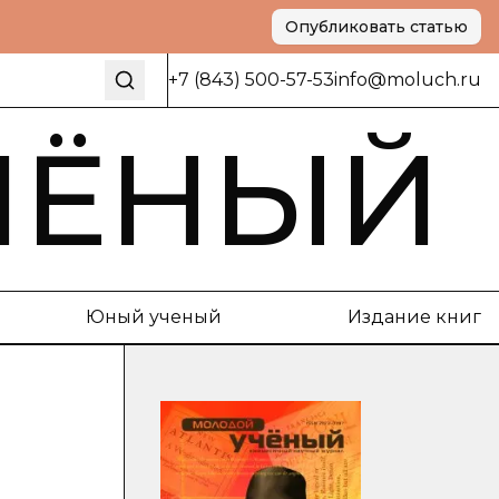
Опубликовать статью
+7 (843) 500-57-53
info@moluch.ru
ЧЁНЫЙ
Юный ученый
Издание книг