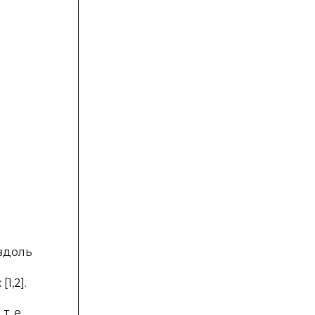
вдоль
1,2].
. е.