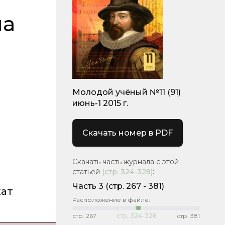
ма
Молодой учёный №11 (91)
июнь-1 2015 г.
Скачать номер в PDF
Скачать часть журнала с этой
статьей
(стр.
324-328
)
:
Часть 3
(cтр. 267 - 381)
жат
Расположение в файле:
стр.
267
стр.
324-328
стр.
381