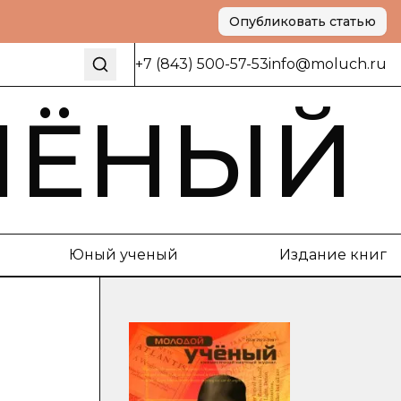
Опубликовать статью
+7 (843) 500-57-53
info@moluch.ru
ЧЁНЫЙ
Юный ученый
Издание книг