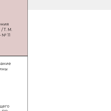
ения
 Т. М.
 № 11
вание
щины
щего