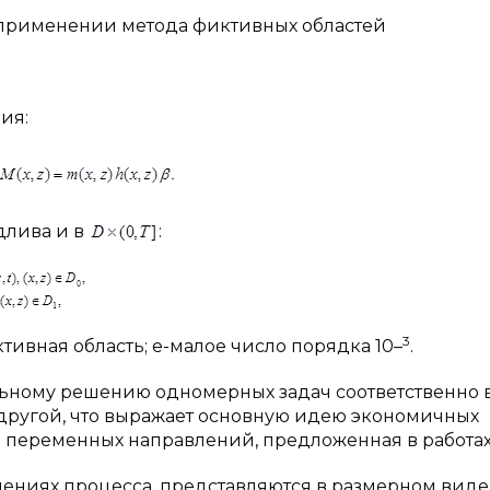
ри применении метода фиктивных областей
ия:
едлива и в
:
3
тивная область; e-малое число порядка 10–
.
ельному решению одномерных задач соответственно 
а другой, что выражает основную идею экономичных
 переменных направлений, предложенная в работах [
ениях процесса, представляются в размерном виде, т