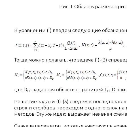
Рис. 1. Область расчета п
В уравнении (1) введем следующие обозначен
,
Тогда можно полагать, что задача (1)-(3) справ
где D
-заданная область с границей Г
; D
-фик
0
0
1
Решение задачи (1)-(3) сведем к последоват
строк и столбцов переходом с одного слоя н
методов. Эту же идею выражает неявная схема
Сначала параметры, которые участвуют в уравн