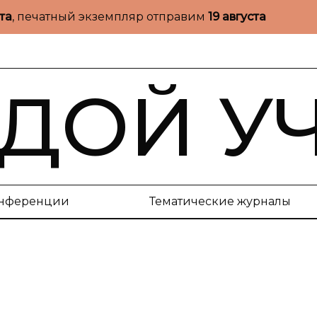
ста
, печатный экземпляр отправим
19 августа
ДОЙ У
нференции
Тематические журналы