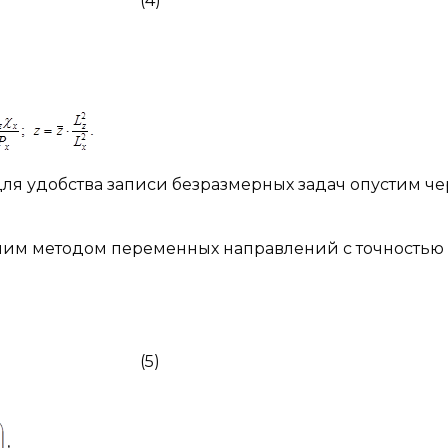
 (4)
я удобства записи безразмерных задач опустим че
решим методом переменных направлений с точностью
5)
,