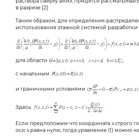
раствора сверху вниз, придётся рассматрив
в разрезе [2].
Таким образом, для определения распределе
использования этажной системой разработки 
для области
,
с начальным
(
и граничными условиями
Здесь
.
Если предположим что координата
х
строго г
оси
х
равна нулю, тогда уравнение (1) можно 