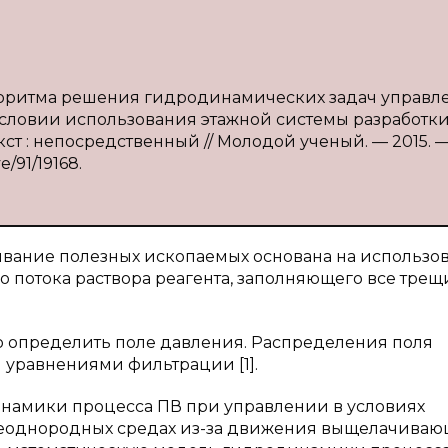
алгоритма решения гидродинамических задач управл
ловии использования этажной системы разработки /
кст : непосредственный // Молодой ученый. — 2015. —
e/91/19168.
вание полезных ископаемых основана на использо
 потока раствора реагента, заполняющего все тре
 определить поле давления. Распределения поля
равнениями фильтрации [1].
амики процесса ПВ при управлении в условиях
неоднородных средах из-за движения выщелачиваю