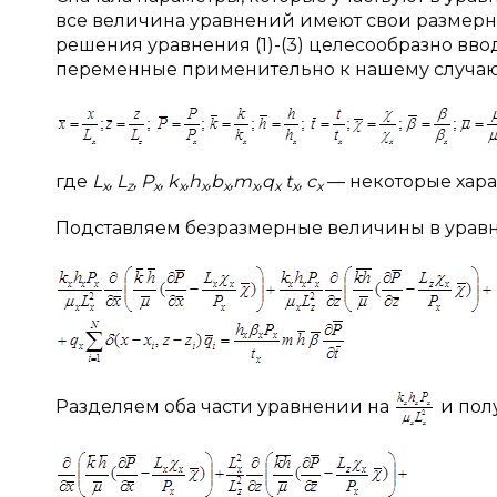
все величина уравнений имеют свои размерн
решения уравнения (1)-(3) целесообразно в
переменные применительно к нашему случаю
где
L
, L
,
P
, k
,
h
,
b
,
m
,
q
t
,
c
— некоторые хар
х
z
x
x
x
x
x
x
x
x
Подставляем безразмерные величины в уравне
Разделяем оба части уравнении на
и пол