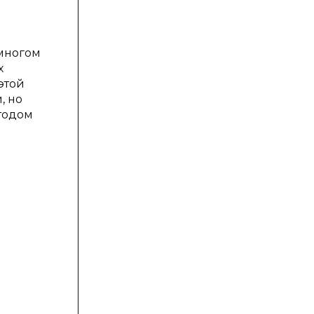
 многом
х
этой
, но
етодом