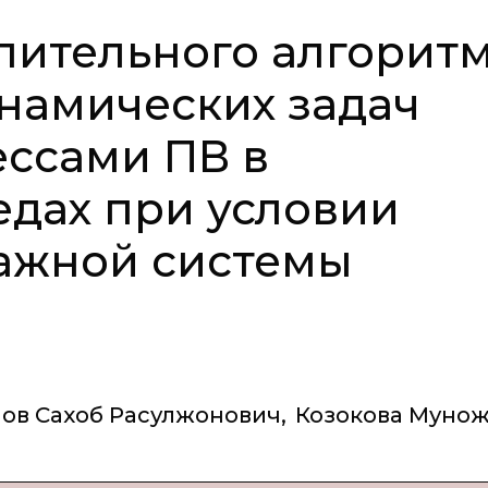
лительного алгорит
намических задач
ссами ПВ в
дах при условии
тажной системы
ов Сахоб Расулжонович
,
Козокова Муно