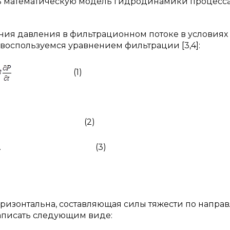
ать математическую модель гидродинамики процесс
ния давления в фильтрационном потоке в условиях
воспользуемся уравнением фильтрации [3,4]:
(1)
2)
. (3)
оризонтальна, составляющая силы тяжести по напра
написать следующим виде: