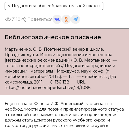
5. Педагогика общеобразовательной школы
7110
Поделиться
Библиографическое описание
Мартыненко, О. В. Поэтический вечер в школе.
Праздник души. Истоки вдохновения и мастерства
(методические рекомендации) / О. В. Мартыненко. —
Текст : непосредственный // Педагогика: традиции и
инновации : материалы I Междунар. науч. конф. (г.
Челябинск, октябрь 2011 г.). — Т. 1. — Челябинск : Два
комсомольца, 2011. — С. 136-138. — URL:
https://moluch.ru/conf/ped/archive/19/1086.
Ещё в начале ХХ века И.Ф. Анненский настаивал на
необходимости для поэзии привилегированного статуса
в школьной программе: «…поэтические произведения
должны стать центром русского учебного курса, и
только тогда русский язык станет живой струей в